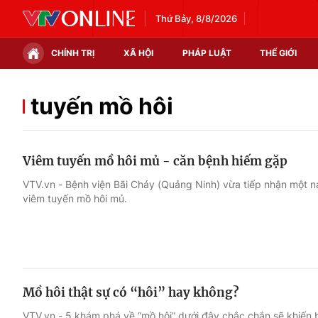
Thứ Bảy, 8/8/2026
CHÍNH TRỊ
XÃ HỘI
PHÁP LUẬT
THẾ GIỚI
Chính trị
Xã hội
tuyến mồ hôi
Thế giới
Kinh tế
Viêm tuyến mồ hôi mủ - căn bệnh hiếm gặp
Tin tức
Tài chính
VTV.vn - Bệnh viện Bãi Cháy (Quảng Ninh) vừa tiếp nhận một
viêm tuyến mồ hôi mủ.
Thế giới đó đây
Thị trường
Câu chuyện quốc tế
Góc doanh nghiệp
Dữ liệu và đời sống
Mồ hôi thật sự có “hôi” hay không?
VTV.vn - 5 khám phá về “mồ hôi” dưới đây chắc chắn sẽ khiến 