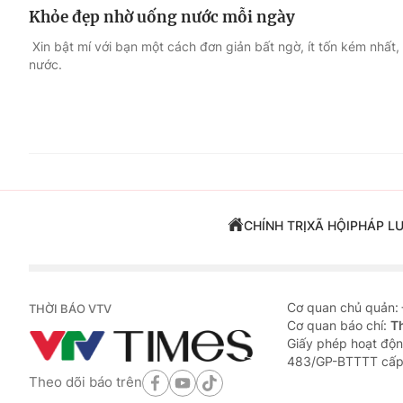
Khỏe đẹp nhờ uống nước mỗi ngày
Xin bật mí với bạn một cách đơn giản bất ngờ, ít tốn kém nhất, 
nước.
CHÍNH TRỊ
XÃ HỘI
PHÁP L
Cơ quan chủ quản:
THỜI BÁO VTV
Cơ quan báo chí:
T
Giấy phép hoạt độn
483/GP-BTTTT cấp
Theo dõi báo trên