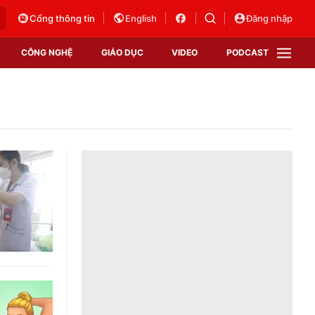
Cổng thông tin
English
Đăng nhập
CÔNG NGHỆ
GIÁO DỤC
VIDEO
PODCAST
VTV Money
VTV Thể thao
VTV Sức khoẻ
Bất động sản
Thị trường 24h
Tấm lòng Việt
Vươn mình bằng AI
VTV4
VTV8
VTV9
Lịch phát sóng
Giao lưu trực tuyến
Sự kiện