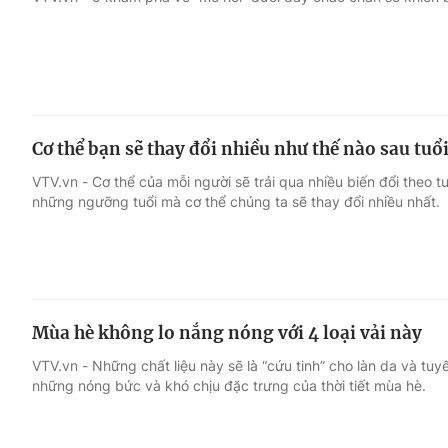
Giải trí
Đời sống
Điện ảnh
Du lịch
Cơ thể bạn sẽ thay đổi nhiều như thế nào sau tuổ
Âm nhạc
Làm đẹp
VTV.vn - Cơ thể của mỗi người sẽ trải qua nhiều biến đổi theo tu
những ngưỡng tuổi mà cơ thể chúng ta sẽ thay đổi nhiều nhất.
Sao
Chất lượng cuộc sốn
Mùa hè không lo nắng nóng với 4 loại vải này
VTV.vn - Những chất liệu này sẽ là “cứu tinh” cho làn da và tu
những nóng bức và khó chịu đặc trưng của thời tiết mùa hè.