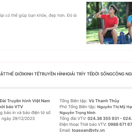
lại có thể giúp bạn khỏe, đẹp hơn. Đó là
UẬT
THẾ GIỚI
KINH TẾ
TRUYỀN HÌNH
GIẢI TRÍ
Y TẾ
ĐỜI SỐNG
CÔNG NG
Đài Truyền hình Việt Nam
Tổng Biên tập:
Vũ Thanh Thủy
hời báo VTV
Phó Tổng Biên tập:
Nguyễn Thị Mỹ Hạ
g báo in và báo điện tử số
Nguyễn Trọng Ninh
 ngày 29/12/2023
Tổng đài VTV:
024.38 355 931 - 024
Ðiện thoại Thời báo VTV:
0988 671 6
Email:
toasoan@vtv.vn