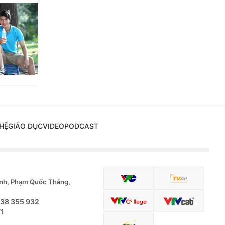
HỆ
GIÁO DỤC
VIDEO
PODCAST
nh, Phạm Quốc Thắng,
.38 355 932
71