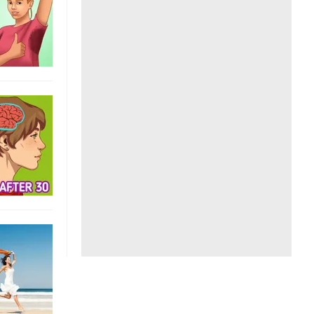
Liên hệ toà soạn
hệ tương lai