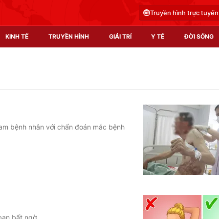
Truyền hình trực tuyến
KINH TẾ
TRUYỀN HÌNH
GIẢI TRÍ
Y TẾ
ĐỜI SỐNG
Pháp luật
Y tế
Truyền hình
Multimedia
Phim VTV
Video
 nam bệnh nhân với chẩn đoán mắc bệnh
Hậu trường
Shorts video
Nhân vật
Podcast
Khán giả
EMagazine
Giải sao mai
Photo
Infographic
bạn bất ngờ.