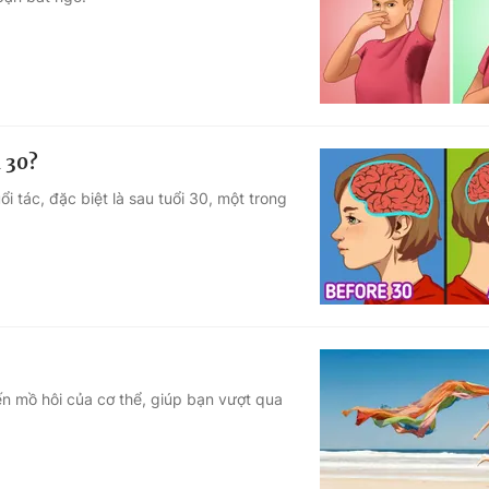
Góc ảnh
Giáo dục
Công nghệ
Tuyển sinh
Hitech Công ng
i 30?
Học trực tuyến
Sản phẩm
ổi tác, đặc biệt là sau tuổi 30, một trong
g
Thị trường
Tư vấn
yến mồ hôi của cơ thể, giúp bạn vượt qua