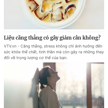
Tin tức
Kinh tế
Thế giới đó đây
Tài chính
Dữ liệu và đời sống
Câu chuyện quốc tế
Thị trường
Liệu căng thẳng có gây giảm cân không?
Truyền hình
Góc doanh nghiệp
VTV.vn - Căng thẳng, stress không chỉ ảnh hưởng đến
Phim VTV
Giải trí
sức khỏe thể chất, tinh thần mà còn gây ra những thay
Hậu trường
đổi về trọng lượng cơ thể của bạn.
Điện ảnh
Đời sống
Nhân vật
Âm nhạc
Du lịch
Khán giả
Giáo dục
Sao
Làm đẹp
Giải sao mai
Tuyển sinh
Công nghệ
Chất lượng cuộc sống
Học trực tuyến
Hitech Công nghệ tương lai