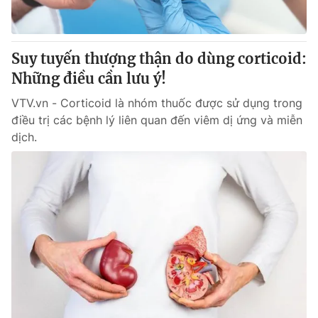
Thị trường 24h
Tấm lòng Việt
VTV4
Vươn mình bằng AI
Suy tuyến thượng thận do dùng corticoid:
Những điều cần lưu ý!
VTV9
VTV8
VTV.vn - Corticoid là nhóm thuốc được sử dụng trong
điều trị các bệnh lý liên quan đến viêm dị ứng và miễn
Liên hệ tòa soạn
English
dịch.
THỜI BÁO VTV
Theo dõi báo trên
Cơ quan chủ quản:
Đài Truyền hình Việt Nam