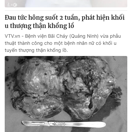
Cơ quan báo chí:
Thời báo VTV
Giấy phép hoạt động báo in và báo điện tử số 483/GP-BTTTT
Đau tức hông suốt 2 tuần, phát hiện khối
cấp ngày 29/12/2023
u thượng thận khổng lồ
Tổng Biên tập:
Vũ Thanh Thủy
VTV.vn - Bệnh viện Bãi Cháy (Quảng Ninh) vừa phẫu
Phó Tổng Biên tập:
Nguyễn Thị Mỹ Hạnh, Phạm Quốc Thắng,
thuật thành công cho một bệnh nhân nữ có khối u
Nguyễn Trọng Ninh
tuyến thượng thận khổng lồ.
Tổng đài VTV:
024.38 355 931 - 024.38 355 932
Ðiện thoại Thời báo VTV:
024.66 897 897
Email:
toasoan@vtv.vn
Liên hệ quảng cáo:
024-7300.7108