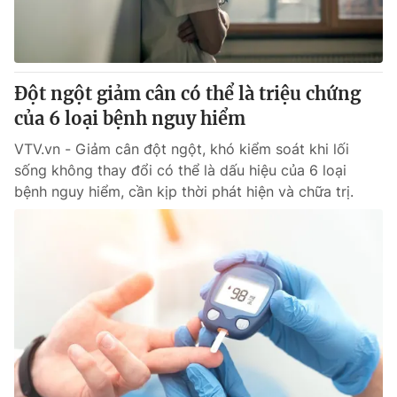
Giao lưu trực tuyến
Sản phẩm
Lịch phát sóng
Thị trường
Tư vấn
Đột ngột giảm cân có thể là triệu chứng
của 6 loại bệnh nguy hiểm
Chuyên mục khác
Emagazine
VTV.vn - Giảm cân đột ngột, khó kiểm soát khi lối
Podcast
sống không thay đổi có thể là dấu hiệu của 6 loại
bệnh nguy hiểm, cần kịp thời phát hiện và chữa trị.
Photo
Infographic
Video
Shorts video
VTV Money
VTV Thể thao
VTV Sức khoẻ
Bất động sản