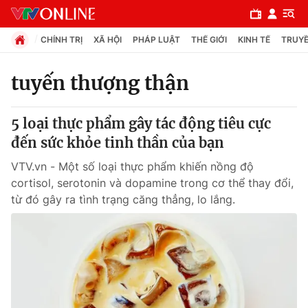
CHÍNH TRỊ
XÃ HỘI
PHÁP LUẬT
THẾ GIỚI
KINH TẾ
TRUYỀ
tuyến thượng thận
Chuyên mục
5 loại thực phẩm gây tác động tiêu cực
Chính trị
đến sức khỏe tinh thần của bạn
VTV.vn - Một số loại thực phẩm khiến nồng độ
Xã hội
cortisol, serotonin và dopamine trong cơ thể thay đổi,
từ đó gây ra tình trạng căng thẳng, lo lắng.
Pháp luật
Y tế
Thế giới