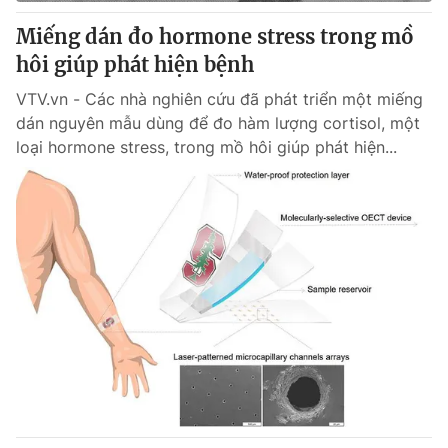
Miếng dán đo hormone stress trong mồ
hôi giúp phát hiện bệnh
® Cấm sao chép dưới mọi hình thức nếu không có sự chấp
VTV.vn - Các nhà nghiên cứu đã phát triển một miếng
thuận bằng văn bản. Ghi rõ nguồn VTV.vn khi phát hành lại
dán nguyên mẫu dùng để đo hàm lượng cortisol, một
thông tin từ website này.
loại hormone stress, trong mồ hôi giúp phát hiện...