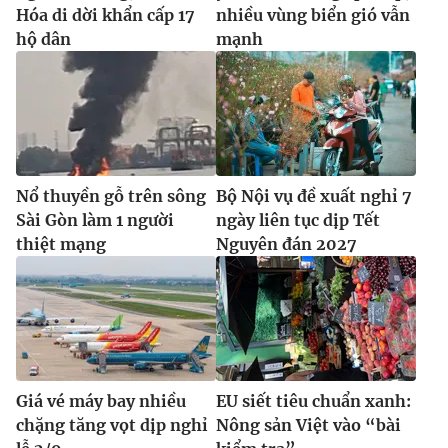
Hóa di dời khẩn cấp 17
nhiều vùng biển gió vẫn
hộ dân
mạnh
Nổ thuyền gỗ trên sông
Bộ Nội vụ đề xuất nghỉ 7
Sài Gòn làm 1 người
ngày liên tục dịp Tết
thiệt mạng
Nguyên đán 2027
Giá vé máy bay nhiều
EU siết tiêu chuẩn xanh:
chặng tăng vọt dịp nghỉ
Nông sản Việt vào “bài