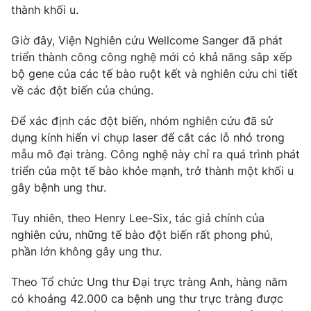
Phim VTV
thành khối u.
Giải trí
Hậu trường
Giờ đây, Viện Nghiên cứu Wellcome Sanger đã phát
Điện ảnh
Đời sống
triển thành công công nghệ mới có khả năng sắp xếp
Nhân vật
Âm nhạc
bộ gene của các tế bào ruột kết và nghiên cứu chi tiết
Du lịch
Khán giả
về các đột biến của chúng.
Giáo dục
Sao
Làm đẹp
Giải sao mai
Để xác định các đột biến, nhóm nghiên cứu đã sử
Tuyển sinh
Công nghệ
dụng kính hiển vi chụp laser để cắt các lỗ nhỏ trong
Chất lượng cuộc sống
Học trực tuyến
mẫu mô đại tràng. Công nghệ này chỉ ra quá trình phát
Hitech Công nghệ tương lai
triển của một tế bào khỏe mạnh, trở thành một khối u
Giao lưu trực tuyến
gây bệnh ung thư.
Sản phẩm
Lịch phát sóng
Tuy nhiên, theo Henry Lee-Six, tác giả chính của
Thị trường
nghiên cứu, những tế bào đột biến rất phong phú,
Tư vấn
phần lớn không gây ung thư.
Chuyên mục khác
Theo Tổ chức Ung thư Đại trực tràng Anh, hàng năm
Emagazine
Podcast
có khoảng 42.000 ca bệnh ung thư trực tràng được