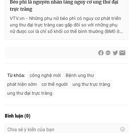
Béo phì là nguyên nhân tăng nguy cơ ung thư đại
trực tràng
VTV.vn - Những phụ nữ béo phì có nguy cơ phát triển
ung thư đại trực tràng cao gấp đôi so với những phụ
THỜI BÁO VTV
nữ được coi là chỉ số khối cơ thể bình thường (BMI) ở...
Theo dõi báo trên
Cơ quan chủ quản:
Đài Truyền hình Việt Nam
Từ khóa:
công nghệ mới
Bệnh ung thư
Cơ quan báo chí:
Thời báo VTV
phát hiện sớm
cơ thể người
ung thư trực tràng
Giấy phép hoạt động báo in và báo điện tử số 483/GP-BTTTT
ung thư đại trực tràng
cấp ngày 29/12/2023
Tổng Biên tập:
Vũ Thanh Thủy
Phó Tổng Biên tập:
Nguyễn Thị Mỹ Hạnh, Phạm Quốc Thắng,
Bình luận
(
0
)
Nguyễn Trọng Ninh
Tổng đài VTV:
024.38 355 931 - 024.38 355 932