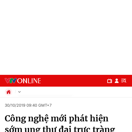
Chính trị
30/10/2019 09:40 GMT+7
Xã hội
Công nghệ mới phát hiện
Pháp luật
Chuyên mục
Kinh tế
sớm ung thư đại trực tràng
Thể thao