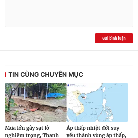
Ðiện thoại Thời báo VTV:
024.66 897 897
Email:
toasoan@vtv.vn
Liên hệ quảng cáo:
024-7300.7108
Gửi bình luận
TIN CÙNG CHUYÊN MỤC
® Cấm sao chép dưới mọi hình thức nếu không có sự chấp
thuận bằng văn bản. Ghi rõ nguồn VTV.vn khi phát hành lại
thông tin từ website này.
Mưa lớn gây sạt lở
Áp thấp nhiệt đới suy
nghiêm trọng, Thanh
yếu thành vùng áp thấp,