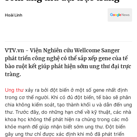
Chính trị
Truyền hình
Văn hóa - Giải trí
Hoài Linh
Xã hội
Y tế
Đời sống
Pháp luật
Công nghệ
Giáo dục
VTV.vn - Viện Nghiên cứu Wellcome Sanger
Y tế
phát triển công nghệ có thể sắp xếp gene của tế
bào ruột kết giúp phát hiện sớm ung thư đại trực
Thế giới
tràng.
Tin tức
Ung thư
xảy ra bởi đột biến ở một số gene nhất định
Kinh tế
trong cơ thể người. Khi có đủ đột biến, tế bào sẽ phân
Thế giới đó đây
Tài chính
chia không kiểm soát, tạo thành khối u và dẫn đến ung
Dữ liệu và đời sống
Câu chuyện quốc tế
thư. Trước đây, do những hạn chế về kỹ thuật, các nhà
Thị trường
khoa học không thể phát hiện ra chúng trong các mô
Truyền hình
khỏe mạnh để giúp nhận biết sớm ung thư. Đột biến
Góc doanh nghiệp
gây ung thư chỉ được xác định khi mô đã phát triển