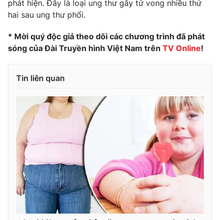
phát hiện. Đây là loại ung thư gây tử vong nhiều thứ
hai sau ung thư phổi.
Photo
Infographic
* Mời quý độc giả theo dõi các chương trình đã phát
Video
Shorts video
sóng của Đài Truyền hình Việt Nam trên
TV Online
!
VTV Money
VTV Thể thao
Tin liên quan
VTV Sức khoẻ
Bất động sản
Thị trường 24h
Tấm lòng Việt
VTV4
Vươn mình bằng AI
VTV9
VTV8
Liên hệ tòa soạn
English