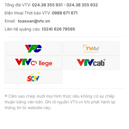
Tổng đài VTV:
024.38 355 931 - 024.38 355 932
Ðiện thoại Thời báo VTV:
0988 671 671
Email:
toasoan@vtv.vn
Liên hệ quảng cáo:
(024) 626 79595
® Cấm sao chép dưới mọi hình thức nếu không có sự chấp
thuận bằng văn bản. Ghi rõ nguồn VTV.vn khi phát hành lại
thông tin từ website này.