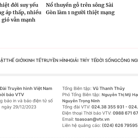
hiệt đới suy yếu
Nổ thuyền gỗ trên sông Sài
g áp thấp, nhiều
Gòn làm 1 người thiệt mạng
n gió vẫn mạnh
UẬT
THẾ GIỚI
KINH TẾ
TRUYỀN HÌNH
GIẢI TRÍ
Y TẾ
ĐỜI SỐNG
CÔNG NG
Đài Truyền hình Việt Nam
Tổng Biên tập:
Vũ Thanh Thủy
hời báo VTV
Phó Tổng Biên tập:
Nguyễn Thị Mỹ Hạ
g báo in và báo điện tử số
Nguyễn Trọng Ninh
 ngày 29/12/2023
Tổng đài VTV:
024.38 355 931 - 024
Ðiện thoại Thời báo VTV:
0988 671 6
Email:
toasoan@vtv.vn
Liên hệ quảng cáo:
(024) 626 79595