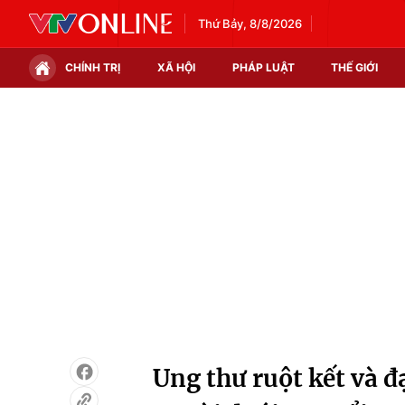
Thứ Bảy, 8/8/2026
CHÍNH TRỊ
XÃ HỘI
PHÁP LUẬT
THẾ GIỚI
Chính trị
Xã hội
Thế giới
Kinh tế
Tin tức
Tài chính
Thế giới đó đây
Thị trường
Câu chuyện quốc tế
Góc doanh nghiệp
Dữ liệu và đời sống
Ung thư ruột kết và đ