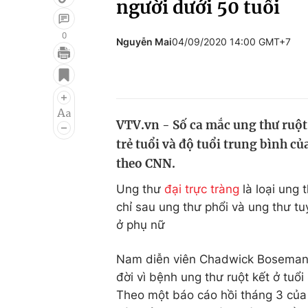
người dưới 50 tuổi
0
Nguyễn Mai
04/09/2020 14:00 GMT+7
Giải trí
Đời sống
Điện ảnh
Du lịch
Âm nhạc
Làm đẹp
VTV.vn - Số ca mắc ung thư ruột
trẻ tuổi và độ tuổi trung bình 
Sao
Chất lượng cuộc sốn
theo CNN.
Ung thư
đại trực tràng
là loại ung 
chỉ sau ung thư phổi và ung thư tuy
ở phụ nữ
Nam diễn viên Chadwick Boseman -
đời vì bệnh ung thư ruột kết ở tuổ
Theo một báo cáo hồi tháng 3 của 