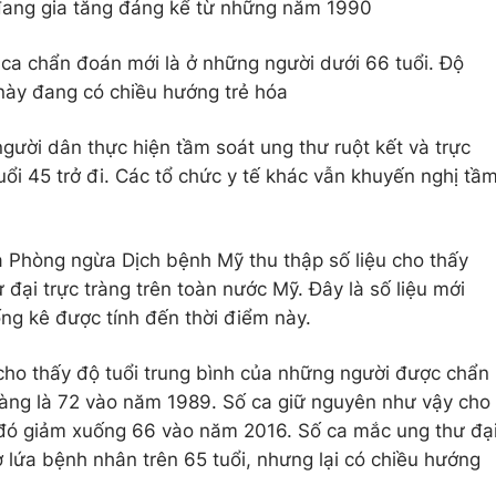
 đang gia tăng đáng kể từ những năm 1990
ca chẩn đoán mới là ở những người dưới 66 tuổi. Độ
này đang có chiều hướng trẻ hóa
gười dân thực hiện tầm soát ung thư ruột kết và trực
ổi 45 trở đi. Các tổ chức y tế khác vẫn khuyến nghị tầ
 Phòng ngừa Dịch bệnh Mỹ thu thập số liệu cho thấy
 đại trực tràng trên toàn nước Mỹ. Đây là số liệu mới
ống kê được tính đến thời điểm này.
cho thấy độ tuổi trung bình của những người được chẩn
ràng là 72 vào năm 1989. Số ca giữ nguyên như vậy cho
ó giảm xuống 66 vào năm 2016. Số ca mắc ung thư đạ
 lứa bệnh nhân trên 65 tuổi, nhưng lại có chiều hướng