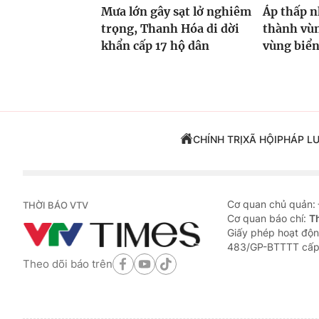
Mưa lớn gây sạt lở nghiêm
Áp thấp n
trọng, Thanh Hóa di dời
thành vùn
khẩn cấp 17 hộ dân
vùng biể
CHÍNH TRỊ
XÃ HỘI
PHÁP L
Cơ quan chủ quản:
THỜI BÁO VTV
Cơ quan báo chí:
T
Giấy phép hoạt độn
483/GP-BTTTT cấp
Theo dõi báo trên