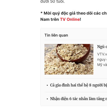
dưới 50 tuổi.
* Mời quý độc giả theo dõi các c
Nam trên
TV Online
!
Tin liên quan
Ngũ c
VTV.v
nguy 
Mỹ và
Cả gia đình hai thế hệ 8 người b
Nhận diện 6 tác nhân làm tăng n