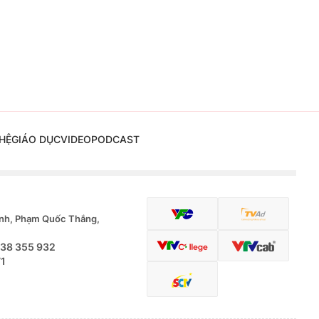
HỆ
GIÁO DỤC
VIDEO
PODCAST
nh, Phạm Quốc Thắng,
.38 355 932
71