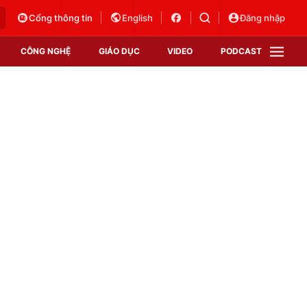
Cổng thông tin
English
Đăng nhập
CÔNG NGHỆ
GIÁO DỤC
VIDEO
PODCAST
VTV Money
VTV Thể thao
VTV Sức khoẻ
Bất động sản
Thị trường 24h
Tấm lòng Việt
Vươn mình bằng AI
VTV4
VTV8
VTV9
Lịch phát sóng
Giao lưu trực tuyến
Sự kiện