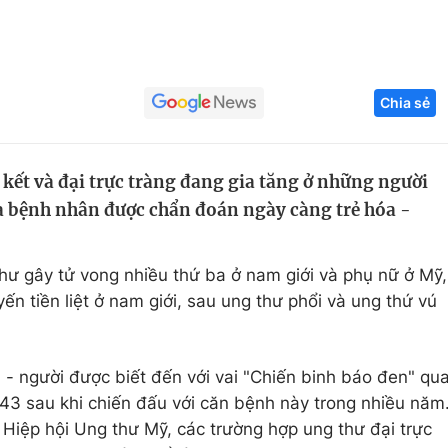
Góc ảnh
Giáo dục
Công nghệ
Chia sẻ
Tuyển sinh
Hitech Công ng
Học trực tuyến
Sản phẩm
 kết và đại trực tràng đang gia tăng ở những người
của bệnh nhân được chẩn đoán ngày càng trẻ hóa -
g
Thị trường
Tư vấn
thư gây tử vong nhiều thứ ba ở nam giới và phụ nữ ở Mỹ,
ến tiền liệt ở nam giới, sau ung thư phổi và ung thứ vú
 người được biết đến với vai "Chiến binh báo đen" qu
i 43 sau khi chiến đấu với căn bệnh này trong nhiều năm
Hiệp hội Ung thư Mỹ, các trường hợp ung thư đại trực