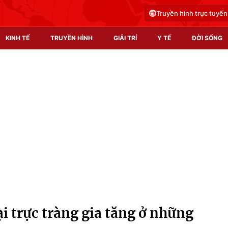
Truyền hình trực tuyến
KINH TẾ
TRUYỀN HÌNH
GIẢI TRÍ
Y TẾ
ĐỜI SỐNG
Pháp luật
Y tế
Truyền hình
Multimedia
Phim VTV
Video
Hậu trường
Shorts video
Nhân vật
Podcast
Khán giả
EMagazine
Giải sao mai
Photo
ại trực tràng gia tăng ở những
Infographic