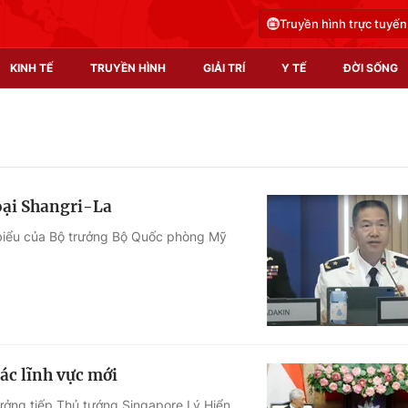
Truyền hình trực tuyến
KINH TẾ
TRUYỀN HÌNH
GIẢI TRÍ
Y TẾ
ĐỜI SỐNG
Pháp luật
Y tế
Truyền hình
Multimedia
hoại Shangri-La
Phim VTV
Video
 biểu của Bộ trưởng Bộ Quốc phòng Mỹ
Hậu trường
Shorts video
Nhân vật
Podcast
Khán giả
EMagazine
Giải sao mai
Photo
ác lĩnh vực mới
Infographic
hưởng tiếp Thủ tướng Singapore Lý Hiển