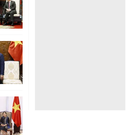
Liên hệ toà soạn
hệ tương lai