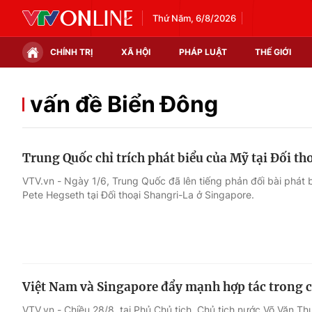
Thứ Năm, 6/8/2026
CHÍNH TRỊ
XÃ HỘI
PHÁP LUẬT
THẾ GIỚI
Chính trị
Xã hội
vấn đề Biển Đông
Thế giới
Kinh tế
Trung Quốc chỉ trích phát biểu của Mỹ tại Đối t
Tin tức
Tài chính
VTV.vn - Ngày 1/6, Trung Quốc đã lên tiếng phản đối bài phát
Pete Hegseth tại Đối thoại Shangri-La ở Singapore.
Thế giới đó đây
Thị trường
Câu chuyện quốc tế
Góc doanh nghiệp
Dữ liệu và đời sống
Việt Nam và Singapore đẩy mạnh hợp tác trong c
VTV.vn - Chiều 28/8, tại Phủ Chủ tịch, Chủ tịch nước Võ Văn T