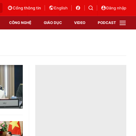
Cổng thông tin
English
Đăng nhập
CÔNG NGHỆ
GIÁO DỤC
VIDEO
PODCAST
VTV Money
VTV Thể thao
VTV Sức khoẻ
Bất động sản
Thị trường 24h
Tấm lòng Việt
Vươn mình bằng AI
VTV4
VTV8
VTV9
Lịch phát sóng
Giao lưu trực tuyến
Sự kiện