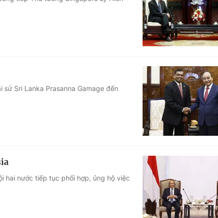
Góc ảnh
Giáo dục
Công nghệ
Tuyển sinh
Hitech Công ng
Học trực tuyến
Sản phẩm
ại sứ Sri Lanka Prasanna Gamage đến
g
Thị trường
Tư vấn
sia
hai nước tiếp tục phối hợp, ủng hộ việc