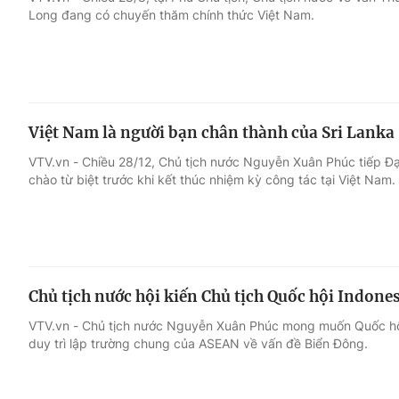
Long đang có chuyến thăm chính thức Việt Nam.
Giải trí
Đời sống
Điện ảnh
Du lịch
Việt Nam là người bạn chân thành của Sri Lanka
Âm nhạc
Làm đẹp
VTV.vn - Chiều 28/12, Chủ tịch nước Nguyễn Xuân Phúc tiếp Đ
chào từ biệt trước khi kết thúc nhiệm kỳ công tác tại Việt Nam.
Sao
Chất lượng cuộc sốn
Chủ tịch nước hội kiến Chủ tịch Quốc hội Indone
VTV.vn - Chủ tịch nước Nguyễn Xuân Phúc mong muốn Quốc hội 
duy trì lập trường chung của ASEAN về vấn đề Biển Đông.