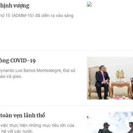
thịnh vượng
thứ 15 (ADMM-15) đã diễn ra vào sáng
hòng COVID-19
eynardo Los Banos Montealegre, Đại sứ
ào xã giao.
 toàn vẹn lãnh thổ
việc thực hiện những mục tiêu lớn của
n hệ với các nước.