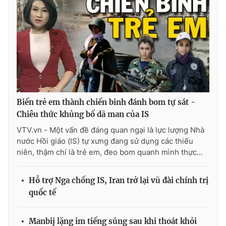
THỜI BÁO VTV
Theo dõi báo trên
Biến trẻ em thành chiến binh đánh bom tự sát -
Chiêu thức khủng bố dã man của IS
Cơ quan chủ quản:
Đài Truyền hình Việt Nam
VTV.vn - Một vấn đề đáng quan ngại là lực lượng Nhà
nước Hồi giáo (IS) tự xưng đang sử dụng các thiếu
Cơ quan báo chí:
Thời báo VTV
niên, thậm chí là trẻ em, đeo bom quanh mình thực...
Giấy phép hoạt động báo in và báo điện tử số 483/GP-BTTTT
cấp ngày 29/12/2023
Tổng Biên tập:
Vũ Thanh Thủy
Hỗ trợ Nga chống IS, Iran trở lại vũ đài chính trị
quốc tế
Phó Tổng Biên tập:
Nguyễn Thị Mỹ Hạnh, Phạm Quốc Thắng,
Nguyễn Trọng Ninh
Tổng đài VTV:
024.38 355 931 - 024.38 355 932
Manbij lặng im tiếng súng sau khi thoát khỏi