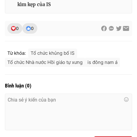
Ðiện thoại Thời báo VTV:
024.66 897 897
kìm kẹp của IS
Email:
toasoan@vtv.vn
Liên hệ quảng cáo:
024-7300.7108
0
0
Từ khóa:
Tổ chức khủng bố IS
Tổ chức Nhà nước Hồi giáo tự xưng
is đông nam á
Bình luận
(
0
)
® Cấm sao chép dưới mọi hình thức nếu không có sự chấp
thuận bằng văn bản. Ghi rõ nguồn VTV.vn khi phát hành lại
thông tin từ website này.