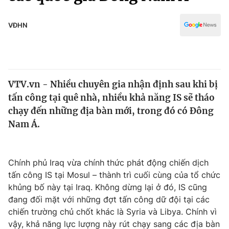
Chính trị
Truyền hình
Văn hóa - Giải trí
VĐHN
Xã hội
Y tế
Đời sống
Pháp luật
Công nghệ
Giáo dục
VTV.vn - Nhiều chuyên gia nhận định sau khi bị
Y tế
tấn công tại quê nhà, nhiều khả năng IS sẽ tháo
chạy đến những địa bàn mới, trong đó có Đông
Thế giới
Nam Á.
Tin tức
Kinh tế
Chính phủ Iraq vừa chính thức phát động chiến dịch
Thế giới đó đây
Tài chính
tấn công IS tại Mosul – thành trì cuối cùng của tổ chức
Dữ liệu và đời sống
Câu chuyện quốc tế
khủng bố này tại Iraq. Không dừng lại ở đó, IS cũng
Thị trường
đang đối mặt với những đợt tấn công dữ đội tại các
Truyền hình
chiến trường chủ chốt khác là Syria và Libya. Chính vì
Góc doanh nghiệp
vậy, khả năng lực lượng này rút chạy sang các địa bàn