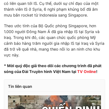
có liên quan tới IS. Cụ thể, dưới sự chỉ đạo của một
Photo
Infographic
thành viên IS ở Syria, 6 nghi phạm khủng bố đã âm
mưu bắn rocket từ Indonesia sang Singapore.
Video
Shorts video
Theo ước tính của Bộ Quốc phòng Singapore, hơn
1.000 người Đông Nam Á đã gia nhập IS tại Syria và
VTV Money
VTV Thể thao
Iraq. Trong khi đó, các quan chức quốc phòng Mỹ
cảnh báo hàng trăm người gia nhập IS tại Iraq và Syria
đã trở về quê nhà, mang theo nỗi lo an ninh cho khu
VTV Sức khoẻ
Bất động sản
vực này.
Thị trường 24h
Tấm lòng Việt
* Mời quý độc giả theo dõi các chương trình đã phát
sóng của Đài Truyền hình Việt Nam tại
TV Online
!
VTV4
Vươn mình bằng AI
Tin liên quan
VTV9
VTV8
Liên hệ tòa soạn
English