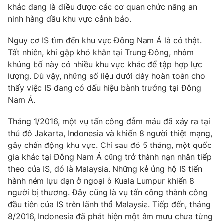
Phim VTV
khác đang là điều được các cơ quan chức năng an
Giải trí
ninh hàng đầu khu vực cảnh báo.
Hậu trường
Điện ảnh
Đời sống
Nguy cơ IS tìm đến khu vực Đông Nam Á là có thật.
Nhân vật
Âm nhạc
Tất nhiên, khi gặp khó khăn tại Trung Đông, nhóm
Du lịch
Khán giả
khủng bố này có nhiều khu vực khác để tập hợp lực
Giáo dục
Sao
lượng. Dù vậy, những số liệu dưới đây hoàn toàn cho
Làm đẹp
Giải sao mai
thấy việc IS đang có dấu hiệu bành trướng tại Đông
Tuyển sinh
Công nghệ
Chất lượng cuộc sống
Nam Á.
Học trực tuyến
Hitech Công nghệ tương lai
Tháng 1/2016, một vụ tấn công đẫm máu đã xảy ra tại
Giao lưu trực tuyến
thủ đô Jakarta, Indonesia và khiến 8 người thiệt mạng,
Sản phẩm
gây chấn động khu vực. Chỉ sau đó 5 tháng, một quốc
Lịch phát sóng
Thị trường
gia khác tại Đông Nam Á cũng trở thành nạn nhân tiếp
theo của IS, đó là Malaysia. Những kẻ ủng hộ IS tiến
Tư vấn
hành ném lựu đạn ở ngoại ô Kuala Lumpur khiến 8
Chuyên mục khác
người bị thương. Đây cũng là vụ tấn công thành công
đầu tiên của IS trên lãnh thổ Malaysia. Tiếp đến, tháng
Emagazine
Podcast
8/2016, Indonesia đã phát hiện một âm mưu chưa từng