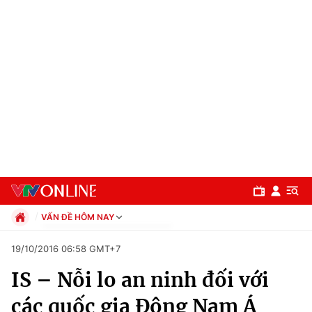
VẤN ĐỀ HÔM NAY
Chính trị
19/10/2016 06:58 GMT+7
Xã hội
IS – Nỗi lo an ninh đối với
Pháp luật
Chuyên mục
Kinh tế
các quốc gia Đông Nam Á
Thể thao