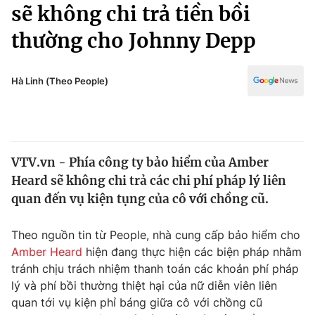
Chính trị
sẽ không chi trả tiền bồi
Truyền hình
thường cho Johnny Depp
Văn hóa - Giải trí
Xã hội
Y tế
Đời sống
Hà Linh (Theo People)
Pháp luật
Công nghệ
Giáo dục
Y tế
VTV.vn - Phía công ty bảo hiểm của Amber
Thế giới
Heard sẽ không chi trả các chi phí pháp lý liên
Tin tức
quan đến vụ kiện tụng của cô với chồng cũ.
Kinh tế
Thế giới đó đây
Theo nguồn tin từ People, nhà cung cấp bảo hiểm cho
Tài chính
Dữ liệu và đời sống
Amber Heard
hiện đang thực hiện các biện pháp nhằm
Câu chuyện quốc tế
Thị trường
tránh chịu trách nhiệm thanh toán các khoản phí pháp
lý và phí bồi thường thiệt hại của nữ diễn viên liên
Truyền hình
Góc doanh nghiệp
quan tới vụ kiện phỉ báng giữa cô với chồng cũ