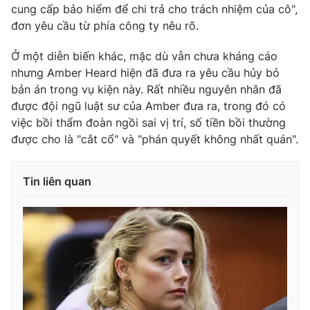
cung cấp bảo hiểm để chi trả cho trách nhiệm của cô",
đơn yêu cầu từ phía công ty nêu rõ.
Ở một diễn biến khác, mặc dù vẫn chưa kháng cáo
THỜI BÁO VTV
nhưng Amber Heard hiện đã đưa ra yêu cầu hủy bỏ
bản án trong vụ kiện này. Rất nhiều nguyên nhân đã
được đội ngũ luật sư của Amber đưa ra, trong đó có
việc bồi thẩm đoàn ngồi sai vị trí, số tiền bồi thường
Theo dõi báo trên
được cho là "cắt cổ" và "phán quyết không nhất quán".
Cơ quan chủ quản:
Đài Truyền hình Việt Nam
Tin liên quan
Cơ quan báo chí:
Thời báo VTV
Giấy phép hoạt động báo in và báo điện tử số 483/GP-BTTTT
cấp ngày 29/12/2023
Tổng Biên tập:
Vũ Thanh Thủy
Phó Tổng Biên tập:
Nguyễn Thị Mỹ Hạnh, Phạm Quốc Thắng,
Nguyễn Trọng Ninh
Tổng đài VTV:
024.38 355 931 - 024.38 355 932