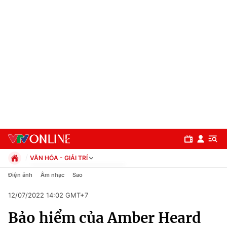
VĂN HÓA - GIẢI TRÍ
Chính trị
Điện ảnh
Âm nhạc
Sao
Xã hội
12/07/2022 14:02 GMT+7
Pháp luật
Chuyên mục
Kinh tế
Bảo hiểm của Amber Heard
Thể thao