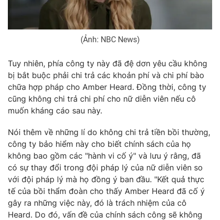
Photo
Infographic
(Ảnh: NBC News)
Video
Shorts video
Tuy nhiên, phía công ty này đã đệ dơn yêu cầu không
VTV Money
VTV Thể thao
bị bắt buộc phải chi trả các khoản phí và chi phí bào
chữa hợp pháp cho Amber Heard. Đồng thời, công ty
cũng không chi trả chi phí cho nữ diễn viên nếu cô
VTV Sức khoẻ
Bất động sản
muốn kháng cáo sau này.
Thị trường 24h
Tấm lòng Việt
Nói thêm về những lí do không chi trả tiền bồi thường,
công ty bảo hiểm này cho biết chính sách của họ
không bao gồm các "hành vi cố ý" và lưu ý rằng, đã
VTV4
Vươn mình bằng AI
có sự thay đổi trong đội pháp lý của nữ diễn viên so
với đội pháp lý mà họ đồng ý ban đầu. "Kết quả thực
VTV9
VTV8
tế của bồi thẩm đoàn cho thấy Amber Heard đã cố ý
gây ra những việc này, đó là trách nhiệm của cô
Heard. Do đó, vấn đề của chính sách công sẽ không
Liên hệ tòa soạn
English