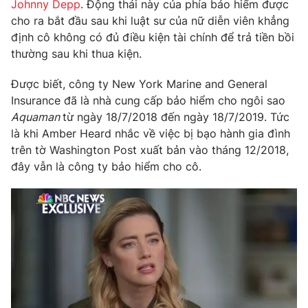
Phim VTV
Johnny Depp
. Động thái này của phía bảo hiểm được
Giải trí
cho ra bắt đầu sau khi luật sư của nữ diễn viên khẳng
Hậu trường
định cô không có đủ điều kiện tài chính để trả tiền bồi
Điện ảnh
thường sau khi thua kiện.
Đời sống
Nhân vật
Âm nhạc
Du lịch
Được biết, công ty New York Marine and General
Khán giả
Giáo dục
Sao
Insurance đã là nhà cung cấp bảo hiểm cho ngôi sao
Làm đẹp
Giải sao mai
Aquaman
từ ngày 18/7/2018 đến ngày 18/7/2019. Tức
Tuyển sinh
là khi Amber Heard nhắc về việc bị bạo hành gia đình
Công nghệ
Chất lượng cuộc sống
trên tờ Washington Post xuất bản vào tháng 12/2018,
Học trực tuyến
Hitech Công nghệ tương lai
đây vẫn là công ty bảo hiểm cho cô.
Giao lưu trực tuyến
Sản phẩm
Lịch phát sóng
Thị trường
Tư vấn
Chuyên mục khác
Emagazine
Podcast