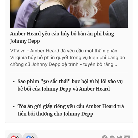
Ðiện thoại Thời báo VTV:
024.66 897 897
Email:
toasoan@vtv.vn
Liên hệ quảng cáo:
024-7300.7108
Amber Heard yêu cầu hủy bỏ bản án phỉ báng
Johnny Depp
VTV.vn - Amber Heard đã yêu cầu một thẩm phán
Virginia hủy bỏ phán quyết trong vụ kiện phỉ báng do
chồng cũ Johnny Depp đệ trình - tuyên bố rằng...
Sao phim "50 sắc thái" bực bội vì bị lôi vào vụ
bê bối của Johnny Depp và Amber Heard
Tòa án gửi giấy riêng yêu cầu Amber Heard trả
® Cấm sao chép dưới mọi hình thức nếu không có sự chấp
tiên bồi thường cho Johnny Depp
thuận bằng văn bản. Ghi rõ nguồn VTV.vn khi phát hành lại
thông tin từ website này.
0
0