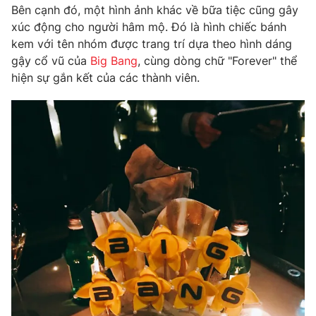
Phim VTV
Bên cạnh đó, một hình ảnh khác về bữa tiệc cũng gây
Giải trí
xúc động cho người hâm mộ. Đó là hình chiếc bánh
Hậu trường
kem với tên nhóm được trang trí dựa theo hình dáng
Điện ảnh
Đời sống
Nhân vật
gậy cổ vũ của
Big Bang
, cùng dòng chữ "Forever" thể
Âm nhạc
hiện sự gắn kết của các thành viên.
Du lịch
Khán giả
Giáo dục
Sao
Làm đẹp
Giải sao mai
Tuyển sinh
Công nghệ
Chất lượng cuộc sống
Học trực tuyến
Hitech Công nghệ tương lai
Giao lưu trực tuyến
Sản phẩm
Lịch phát sóng
Thị trường
Tư vấn
Chuyên mục khác
Emagazine
Podcast