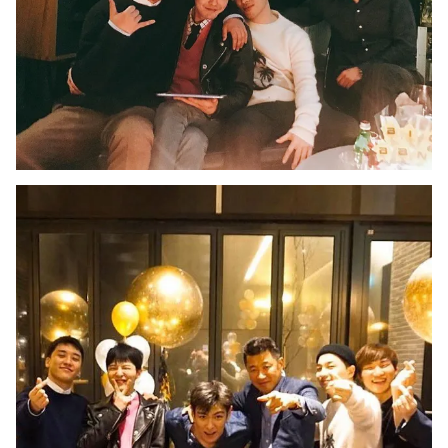
THỜI BÁO VTV
Theo dõi báo trên
Cơ quan chủ quản:
Đài Truyền hình Việt Nam
Cơ quan báo chí:
Thời báo VTV
Giấy phép hoạt động báo in và báo điện tử số 483/GP-BTTTT
cấp ngày 29/12/2023
Tổng Biên tập:
Vũ Thanh Thủy
Phó Tổng Biên tập:
Nguyễn Thị Mỹ Hạnh, Phạm Quốc Thắng,
Nguyễn Trọng Ninh
Tổng đài VTV:
024.38 355 931 - 024.38 355 932