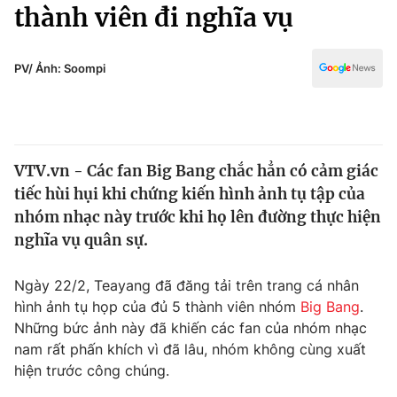
Chính trị
thành viên đi nghĩa vụ
Truyền hình
Văn hóa - Giải trí
Xã hội
Y tế
PV/ Ảnh: Soompi
Đời sống
Pháp luật
Công nghệ
Giáo dục
Y tế
VTV.vn - Các fan Big Bang chắc hẳn có cảm giác
tiếc hùi hụi khi chứng kiến hình ảnh tụ tập của
Thế giới
nhóm nhạc này trước khi họ lên đường thực hiện
nghĩa vụ quân sự.
Tin tức
Kinh tế
Thế giới đó đây
Ngày 22/2, Teayang đã đăng tải trên trang cá nhân
Tài chính
hình ảnh tụ họp của đủ 5 thành viên nhóm
Big Bang
.
Dữ liệu và đời sống
Câu chuyện quốc tế
Những bức ảnh này đã khiến các fan của nhóm nhạc
Thị trường
nam rất phấn khích vì đã lâu, nhóm không cùng xuất
Truyền hình
Góc doanh nghiệp
hiện trước công chúng.