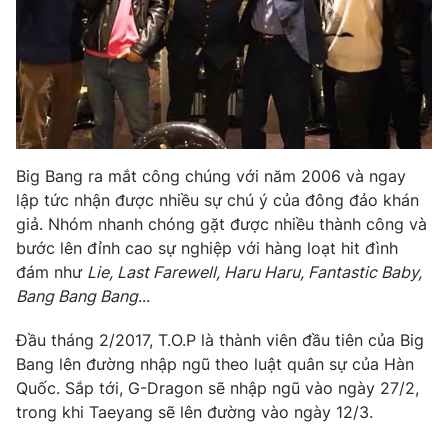
Ðiện thoại Thời báo VTV:
024.66 897 897
Email:
toasoan@vtv.vn
Liên hệ quảng cáo:
024-7300.7108
Big Bang ra mắt công chúng với năm 2006 và ngay
lập tức nhận được nhiều sự chú ý của đông đảo khán
giả. Nhóm nhanh chóng gặt được nhiều thành công và
bước lên đỉnh cao sự nghiệp với hàng loạt hit đình
đám như
Lie, Last Farewell, Haru Haru, Fantastic Baby,
Bang Bang Bang
...
Đầu tháng 2/2017, T.O.P là thành viên đầu tiên của Big
® Cấm sao chép dưới mọi hình thức nếu không có sự chấp
Bang lên đường nhập ngũ theo luật quân sự của Hàn
thuận bằng văn bản. Ghi rõ nguồn VTV.vn khi phát hành lại
Quốc. Sắp tới, G-Dragon sẽ nhập ngũ vào ngày 27/2,
thông tin từ website này.
trong khi Taeyang sẽ lên đường vào ngày 12/3.