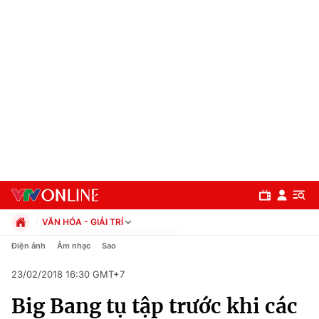
VĂN HÓA - GIẢI TRÍ
Chính trị
Điện ảnh
Âm nhạc
Sao
Xã hội
23/02/2018 16:30 GMT+7
Pháp luật
Chuyên mục
Kinh tế
Big Bang tụ tập trước khi các
Thể thao