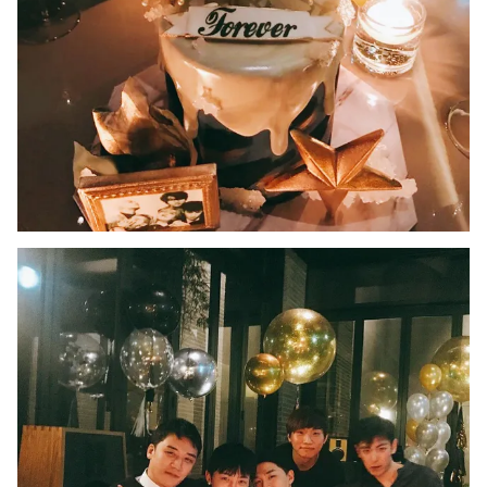
Photo
Infographic
Video
Shorts video
VTV Money
VTV Thể thao
VTV Sức khoẻ
Bất động sản
Thị trường 24h
Tấm lòng Việt
VTV4
Vươn mình bằng AI
VTV9
VTV8
Liên hệ tòa soạn
English