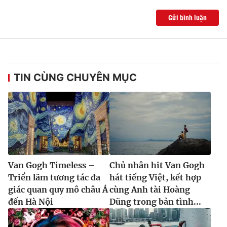
Ðiện thoại Thời báo VTV:
024.66 897 897
Gửi bình luận
Email:
toasoan@vtv.vn
Liên hệ quảng cáo:
024-7300.7108
TIN CÙNG CHUYÊN MỤC
Van Gogh Timeless –
Chủ nhân hit Van Gogh
Triển lãm tương tác đa
hát tiếng Việt, kết hợp
® Cấm sao chép dưới mọi hình thức nếu không có sự chấp
thuận bằng văn bản. Ghi rõ nguồn VTV.vn khi phát hành lại
giác quan quy mô châu Á
cùng Anh tài Hoàng
thông tin từ website này.
đến Hà Nội
Dũng trong bản tình...