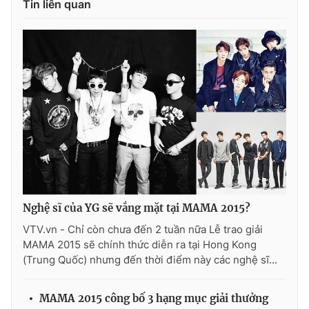
Tin liên quan
Photo
Infographic
Video
Shorts video
VTV Money
VTV Thể thao
VTV Sức khoẻ
Bất động sản
Thị trường 24h
Tấm lòng Việt
Nghệ sĩ của YG sẽ vắng mặt tại MAMA 2015?
VTV4
Vươn mình bằng AI
VTV.vn - Chỉ còn chưa đến 2 tuần nữa Lễ trao giải
MAMA 2015 sẽ chính thức diễn ra tại Hong Kong
(Trung Quốc) nhưng đến thời điểm này các nghệ sĩ...
VTV9
VTV8
MAMA 2015 công bố 3 hạng mục giải thưởng
Liên hệ tòa soạn
English