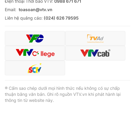
Ðiện thoại Thời báo VTV:
0988 671 671
Email:
toasoan@vtv.vn
Liên hệ quảng cáo:
(024) 626 79595
® Cấm sao chép dưới mọi hình thức nếu không có sự chấp
thuận bằng văn bản. Ghi rõ nguồn VTV.vn khi phát hành lại
thông tin từ website này.