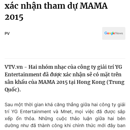
Chính trị
xác nhận tham dự MAMA
Truyền hình
2015
Văn hóa - Giải trí
Xã hội
Y tế
Đời sống
PV
Pháp luật
Công nghệ
Giáo dục
Y tế
VTV.vn - Hai nhóm nhạc của công ty giải trí YG
Thế giới
Entertainment đã được xác nhận sẽ có mặt trên
Tin tức
sân khấu của MAMA 2015 tại Hong Kong (Trung
Kinh tế
Quốc).
Thế giới đó đây
Tài chính
Dữ liệu và đời sống
Câu chuyện quốc tế
Sau một thời gian khá căng thẳng giữa hai công ty giải
Thị trường
trí YG Entertainment và Mnet, mọi việc đã được sắp
xếp ổn thỏa. Những cuộc thảo luận giữa hai bên
Truyền hình
Góc doanh nghiệp
dường như đã thành công khi chính thức mới đây ban