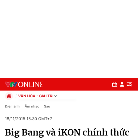
VĂN HÓA - GIẢI TRÍ
Chính trị
Điện ảnh
Âm nhạc
Sao
Xã hội
18/11/2015 15:30 GMT+7
Pháp luật
Chuyên mục
Kinh tế
Big Bang và iKON chính thức
Thể thao