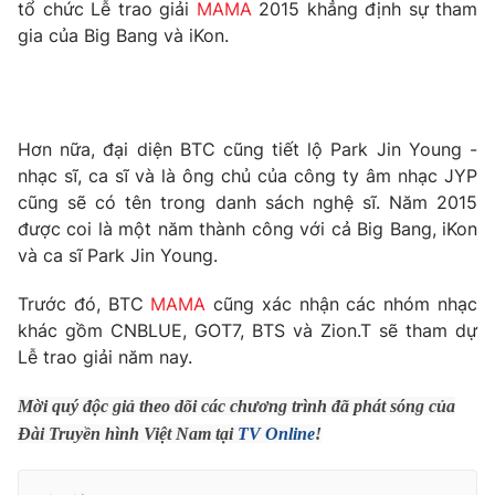
Phim VTV
tổ chức Lễ trao giải
MAMA
2015 khẳng định sự tham
Giải trí
gia của Big Bang và iKon.
Hậu trường
Điện ảnh
Đời sống
Nhân vật
Âm nhạc
Du lịch
Khán giả
Hơn nữa, đại diện BTC cũng tiết lộ Park Jin Young -
Giáo dục
Sao
nhạc sĩ, ca sĩ và là ông chủ của công ty âm nhạc JYP
Làm đẹp
Giải sao mai
Tuyển sinh
cũng sẽ có tên trong danh sách nghệ sĩ. Năm 2015
Công nghệ
Chất lượng cuộc sống
được coi là một năm thành công với cả Big Bang, iKon
Học trực tuyến
và ca sĩ Park Jin Young.
Hitech Công nghệ tương lai
Giao lưu trực tuyến
Trước đó, BTC
MAMA
cũng xác nhận các nhóm nhạc
Sản phẩm
khác gồm CNBLUE, GOT7, BTS và Zion.T sẽ tham dự
Lịch phát sóng
Thị trường
Lễ trao giải năm nay.
Tư vấn
Mời quý độc giả theo dõi các chương trình đã phát sóng của
Chuyên mục khác
Đài Truyền hình Việt Nam tại
TV Online
!
Emagazine
Podcast