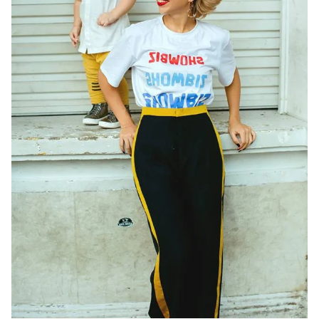
Photo
Infographic
Video
Shorts video
VTV Money
VTV Thể thao
VTV Sức khoẻ
Bất động sản
Thị trường 24h
Tấm lòng Việt
VTV4
Vươn mình bằng AI
VTV9
VTV8
Liên hệ tòa soạn
English