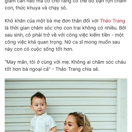
giảm cân nào mà cô cho rằng có thể do bận rộn chăm
Phim VTV
Giải trí
con, thức khuya và chạy sô.
Hậu trường
Điện ảnh
Khó khăn của một bà mẹ đơn thân đối với
Thảo Trang
Đời sống
Nhân vật
là thời gian chăm sóc cho con trai không có nhiều. Bởi
Âm nhạc
sau sinh, cô phải trở về với công việc kiếm tiền - một
Du lịch
Khán giả
Giáo dục
công việc khá quan trọng. Nữ ca sĩ mong muốn sau
Sao
Làm đẹp
Giải sao mai
này con có cuộc sống tốt hơn.
Tuyển sinh
Công nghệ
Chất lượng cuộc sống
"May mắn, tôi ở cùng với mẹ. Không ai chăm sóc cháu
Học trực tuyến
tốt hơn bà ngoại cả" - Thảo Trang chia sẻ.
Hitech Công nghệ tương lai
Giao lưu trực tuyến
Sản phẩm
Lịch phát sóng
Thị trường
Tư vấn
Chuyên mục khác
Emagazine
Podcast