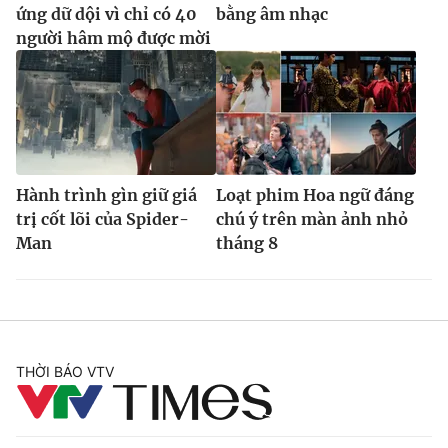
ứng dữ dội vì chỉ có 40
bằng âm nhạc
người hâm mộ được mời
Hành trình gìn giữ giá
Loạt phim Hoa ngữ đáng
trị cốt lõi của Spider-
chú ý trên màn ảnh nhỏ
Man
tháng 8
THỜI BÁO VTV