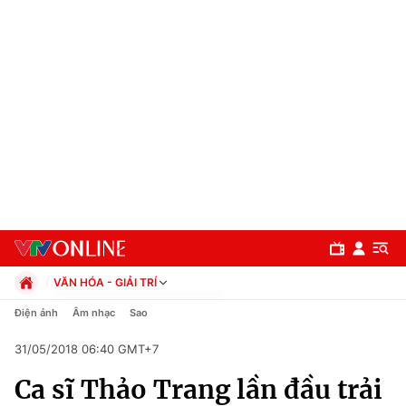
VĂN HÓA - GIẢI TRÍ
Chính trị
Điện ảnh
Âm nhạc
Sao
Xã hội
31/05/2018 06:40 GMT+7
Pháp luật
Chuyên mục
Kinh tế
Ca sĩ Thảo Trang lần đầu trải
Thể thao