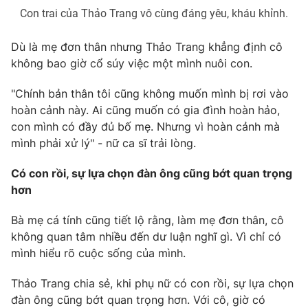
Con trai của Thảo Trang vô cùng đáng yêu, kháu khỉnh.
Dù là mẹ đơn thân nhưng Thảo Trang khẳng định cô
không bao giờ cổ súy việc một mình nuôi con.
THỜI BÁO VTV
"Chính bản thân tôi cũng không muốn mình bị rơi vào
hoàn cảnh này. Ai cũng muốn có gia đình hoàn hảo,
con mình có đầy đủ bố mẹ. Nhưng vì hoàn cảnh mà
Theo dõi báo trên
mình phải xử lý" - nữ ca sĩ trải lòng.
Có con rồi, sự lựa chọn đàn ông cũng bớt quan trọng
Cơ quan chủ quản:
Đài Truyền hình Việt Nam
hơn
Cơ quan báo chí:
Thời báo VTV
Giấy phép hoạt động báo in và báo điện tử số 483/GP-BTTTT
Bà mẹ cá tính cũng tiết lộ rằng, làm mẹ đơn thân, cô
cấp ngày 29/12/2023
không quan tâm nhiều đến dư luận nghĩ gì. Vì chỉ có
Tổng Biên tập:
Vũ Thanh Thủy
mình hiểu rõ cuộc sống của mình.
Phó Tổng Biên tập:
Nguyễn Thị Mỹ Hạnh, Phạm Quốc Thắng,
Nguyễn Trọng Ninh
Thảo Trang chia sẻ, khi phụ nữ có con rồi, sự lựa chọn
Tổng đài VTV:
024.38 355 931 - 024.38 355 932
đàn ông cũng bớt quan trọng hơn. Với cô, giờ có