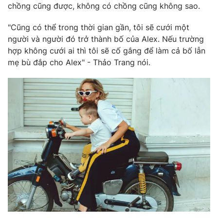
chồng cũng được, không có chồng cũng không sao.
Ðiện thoại Thời báo VTV:
024.66 897 897
Email:
toasoan@vtv.vn
"Cũng có thể trong thời gian gần, tôi sẽ cưới một
Liên hệ quảng cáo:
024-7300.7108
người và người đó trở thành bố của Alex. Nếu trường
hợp không cưới ai thì tôi sẽ cố gắng để làm cả bố lẫn
mẹ bù đắp cho Alex" - Thảo Trang nói.
® Cấm sao chép dưới mọi hình thức nếu không có sự chấp
thuận bằng văn bản. Ghi rõ nguồn VTV.vn khi phát hành lại
thông tin từ website này.