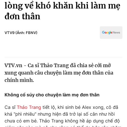
Chính trị
lòng về khó khăn khi làm mẹ
Truyền hình
đơn thân
Văn hóa - Giải trí
Xã hội
Y tế
Đời sống
VTV9 (Ảnh: FBNV)
Pháp luật
Công nghệ
Giáo dục
Y tế
VTV.vn - Ca sĩ Thảo Trang đã chia sẻ cởi mở
Thế giới
xung quanh câu chuyện làm mẹ đơn thân của
Tin tức
chính mình.
Kinh tế
Thế giới đó đây
Không cổ súy cho chuyện làm mẹ đơn thân
Tài chính
Dữ liệu và đời sống
Câu chuyện quốc tế
Thị trường
Ca sĩ
Thảo Trang
tiết lộ, khi sinh bé Alex xong, cô đã
khá "phì nhiêu" nhưng hiện đã trở lại số cân như hồi
Truyền hình
Góc doanh nghiệp
chưa có em bé. Thảo Trang không hề áp dụng chế độ