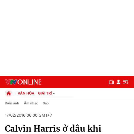
VĂN HÓA - GIẢI TRÍ
Chính trị
Điện ảnh
Âm nhạc
Sao
Xã hội
17/02/2016 06:00 GMT+7
Pháp luật
Chuyên mục
Kinh tế
Calvin Harris ở đâu khi
Thể thao