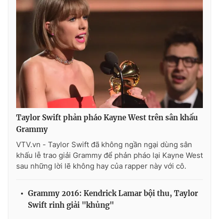
THỜI BÁO VTV
Theo dõi báo trên
Taylor Swift phản pháo Kayne West trên sân khấu
Cơ quan chủ quản:
Đài Truyền hình Việt Nam
Grammy
Cơ quan báo chí:
Thời báo VTV
VTV.vn - Taylor Swift đã không ngần ngại dùng sân
Giấy phép hoạt động báo in và báo điện tử số 483/GP-BTTTT
khấu lễ trao giải Grammy để phản pháo lại Kayne West
cấp ngày 29/12/2023
sau những lời lẽ không hay của rapper này với cô.
Tổng Biên tập:
Vũ Thanh Thủy
Phó Tổng Biên tập:
Nguyễn Thị Mỹ Hạnh, Phạm Quốc Thắng,
Grammy 2016: Kendrick Lamar bội thu, Taylor
Nguyễn Trọng Ninh
Swift rinh giải "khủng"
Tổng đài VTV:
024.38 355 931 - 024.38 355 932