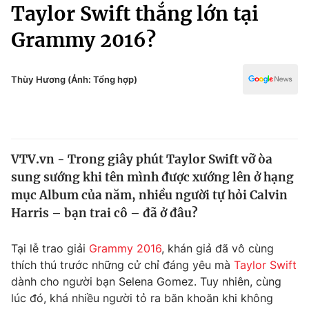
Chính trị
Taylor Swift thắng lớn tại
Truyền hình
Grammy 2016?
Văn hóa - Giải trí
Xã hội
Y tế
Đời sống
Thùy Hương (Ảnh: Tổng hợp)
Pháp luật
Công nghệ
Giáo dục
Y tế
VTV.vn - Trong giây phút Taylor Swift vỡ òa
Thế giới
sung sướng khi tên mình được xướng lên ở hạng
Tin tức
mục Album của năm, nhiều người tự hỏi Calvin
Kinh tế
Harris – bạn trai cô – đã ở đâu?
Thế giới đó đây
Tài chính
Dữ liệu và đời sống
Câu chuyện quốc tế
Tại lễ trao giải
Grammy 2016
, khán giả đã vô cùng
Thị trường
thích thú trước những cử chỉ đáng yêu mà
Taylor Swift
dành cho người bạn Selena Gomez. Tuy nhiên, cùng
Truyền hình
Góc doanh nghiệp
lúc đó, khá nhiều người tỏ ra băn khoăn khi không