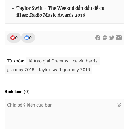
Ðiện thoại Thời báo VTV:
024.66 897 897
Taylor Swift - The Weeknd dẫn đầu đề cử
Email:
toasoan@vtv.vn
iHeartRadio Music Awards 2016
Liên hệ quảng cáo:
024-7300.7108
0
0
Từ khóa:
lễ trao giải Grammy
calvin harris
grammy 2016
taylor swift grammy 2016
Bình luận
(
0
)
® Cấm sao chép dưới mọi hình thức nếu không có sự chấp
thuận bằng văn bản. Ghi rõ nguồn VTV.vn khi phát hành lại
thông tin từ website này.