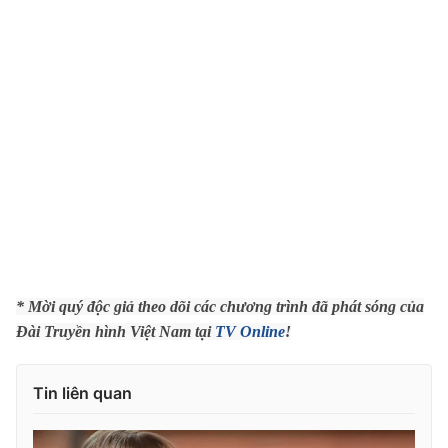
Photo
Infographic
Video
Shorts video
VTV Money
VTV Thể thao
VTV Sức khoẻ
Bất động sản
Thị trường 24h
Tấm lòng Việt
* Mời quý độc giả theo dõi các chương trình đã phát sóng của
VTV4
Vươn mình bằng AI
Đài Truyền hình Việt Nam tại
TV Online
!
VTV9
VTV8
Tin liên quan
Liên hệ tòa soạn
English