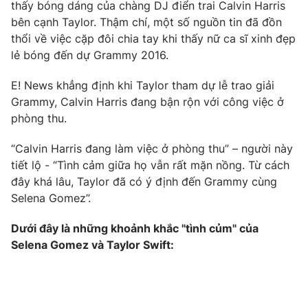
Phim VTV
thấy bóng dáng của chàng DJ điển trai Calvin Harris
Giải trí
bên cạnh Taylor. Thậm chí, một số nguồn tin đã đồn
Hậu trường
thổi về việc cặp đôi chia tay khi thấy nữ ca sĩ xinh đẹp
Điện ảnh
Đời sống
lẻ bóng đến dự Grammy 2016.
Nhân vật
Âm nhạc
Du lịch
E! News khẳng định khi Taylor tham dự lễ trao giải
Khán giả
Giáo dục
Sao
Grammy, Calvin Harris đang bận rộn với công việc ở
Làm đẹp
Giải sao mai
phòng thu.
Tuyển sinh
Công nghệ
Chất lượng cuộc sống
“Calvin Harris đang làm việc ở phòng thu” – người này
Học trực tuyến
Hitech Công nghệ tương lai
tiết lộ - “Tình cảm giữa họ vẫn rất mặn nồng. Từ cách
Giao lưu trực tuyến
đây khá lâu, Taylor đã có ý định đến Grammy cùng
Sản phẩm
Selena Gomez”.
Lịch phát sóng
Thị trường
Dưới đây là những khoảnh khắc "tình củm" của
Selena Gomez và Taylor Swift:
Tư vấn
Chuyên mục khác
Emagazine
Podcast