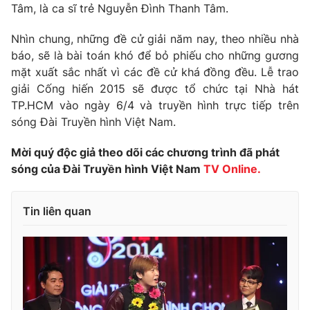
Tâm, là ca sĩ trẻ Nguyễn Đình Thanh Tâm.
Photo
Infographic
Nhìn chung, những đề cử giải năm nay, theo nhiều nhà
báo, sẽ là bài toán khó để bỏ phiếu cho những gương
Video
Shorts video
mặt xuất sắc nhất vì các đề cử khá đồng đều. Lễ trao
giải Cống hiến 2015 sẽ được tổ chức tại Nhà hát
VTV Money
VTV Thể thao
TP.HCM vào ngày 6/4 và truyền hình trực tiếp trên
sóng Đài Truyền hình Việt Nam.
VTV Sức khoẻ
Bất động sản
Mời quý độc giả theo dõi các chương trình đã phát
sóng của Đài Truyền hình Việt Nam
TV Online.
Thị trường 24h
Tấm lòng Việt
Tin liên quan
VTV4
Vươn mình bằng AI
VTV9
VTV8
Liên hệ tòa soạn
English