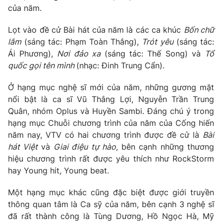
Phim VTV
của năm.
Giải trí
Hậu trường
Lọt vào đề cử Bài hát của năm là các ca khúc
Bốn chữ
Điện ảnh
Đời sống
lắm
(sáng tác: Phạm Toàn Thắng),
Trót yêu
(sáng tác:
Nhân vật
Âm nhạc
Ái Phương),
Nơi đảo xa
(sáng tác: Thế Song) và
Tổ
Du lịch
Khán giả
quốc gọi tên mình
(nhạc: Đinh Trung Cẩn).
Giáo dục
Sao
Làm đẹp
Giải sao mai
Ở hạng mục nghệ sĩ mới của năm, những gương mặt
Tuyển sinh
Công nghệ
nổi bật là ca sĩ Vũ Thắng Lợi, Nguyễn Trần Trung
Chất lượng cuộc sống
Học trực tuyến
Quân, nhóm Oplus và Huyền Sambi. Đáng chú ý trong
Hitech Công nghệ tương lai
hạng mục Chuỗi chương trình của năm của Cống hiến
Giao lưu trực tuyến
năm nay, VTV có hai chương trình được đề cử là
Bài
Sản phẩm
hát Việt
và
Giai điệu tự hào
, bên cạnh những thương
Lịch phát sóng
Thị trường
hiệu chương trình rất được yêu thích như RockStorm
hay Young hit, Young beat.
Tư vấn
Chuyên mục khác
Một hạng mục khác cũng đặc biệt được giới truyền
thông quan tâm là Ca sỹ của năm, bên cạnh 3 nghệ sĩ
Emagazine
Podcast
đã rất thành công là Tùng Dương, Hồ Ngọc Hà, Mỹ