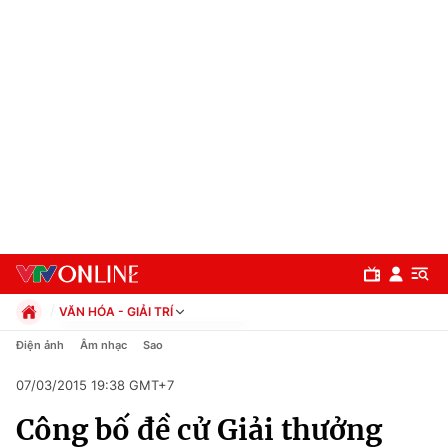
VĂN HÓA - GIẢI TRÍ
Chính trị
Điện ảnh
Âm nhạc
Sao
Xã hội
07/03/2015 19:38 GMT+7
Pháp luật
Chuyên mục
Kinh tế
Công bố đề cử Giải thưởng
Thể thao