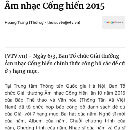
Chính trị
Âm nhạc Cống hiến 2015
Truyền hình
Văn hóa - Giải trí
Xã hội
Y tế
Hoàng Trang (Thời sự - thoisuvtv@vtv.vn)
Đời sống
Pháp luật
Công nghệ
Giáo dục
Y tế
(VTV.vn) - Ngày 6/3, Ban Tổ chức Giải thưởng
Âm nhạc Cống hiến chính thức công bố các đề cử
Thế giới
ở 7 hạng mục.
Tin tức
Kinh tế
Tại Trung tâm Thông tấn Quốc gia Hà Nội, Ban Tổ
Thế giới đó đây
chức Giải thưởng Âm nhạc Cống hiến lần 10 năm 2015
Tài chính
của Báo Thể thao và Văn hóa (Thông Tấn Xã Việt
Dữ liệu và đời sống
Câu chuyện quốc tế
Nam) đã tổ chức họp báo công bố danh sách đề cử
Thị trường
của Giải với 7 hạng mục: Bài hát của năm, Nghệ sĩ mới
Truyền hình
của năm, Album của năm, Chuỗi chương trình của
Góc doanh nghiệp
năm, Chương trình của năm, Nhạc sĩ của năm và Ca sĩ