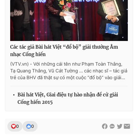
THỜI BÁO VTV
Các tác giả Bài hát Việt “đổ bộ” giải thưởng Âm
nhạc Cống hiến
Theo dõi báo trên
(VTV.vn) - Với những cái tên như Phạm Toàn Thắng,
Tạ Quang Thắng, Vũ Cát Tường … các nhạc sĩ – tác giả
trẻ của BHV đã thật sự có một cuộc “đổ bộ” vào giải...
Cơ quan chủ quản:
Đài Truyền hình Việt Nam
Cơ quan báo chí:
Thời báo VTV
Bài hát Việt, Giai điệu tự hào nhận đề cử giải
Giấy phép hoạt động báo in và báo điện tử số 483/GP-BTTTT
cấp ngày 29/12/2023
Cống hiến 2015
Tổng Biên tập:
Vũ Thanh Thủy
Phó Tổng Biên tập:
Nguyễn Thị Mỹ Hạnh, Phạm Quốc Thắng,
Nguyễn Trọng Ninh
0
0
Tổng đài VTV:
024.38 355 931 - 024.38 355 932