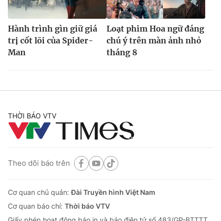
Hành trình gìn giữ giá
Loạt phim Hoa ngữ đáng
trị cốt lõi của Spider-
chú ý trên màn ảnh nhỏ
Man
tháng 8
THỜI BÁO VTV
Theo dõi báo trên
Cơ quan chủ quản:
Đài Truyền hình Việt Nam
Cơ quan báo chí:
Thời báo VTV
Giấy phép hoạt động báo in và báo điện tử số 483/GP-BTTTT