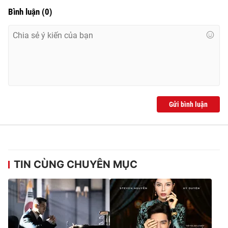
Ðiện thoại Thời báo VTV:
024.66 897 897
Bình luận
(
0
)
Email:
toasoan@vtv.vn
Liên hệ quảng cáo:
024-7300.7108
Gửi bình luận
TIN CÙNG CHUYÊN MỤC
® Cấm sao chép dưới mọi hình thức nếu không có sự chấp
thuận bằng văn bản. Ghi rõ nguồn VTV.vn khi phát hành lại
thông tin từ website này.