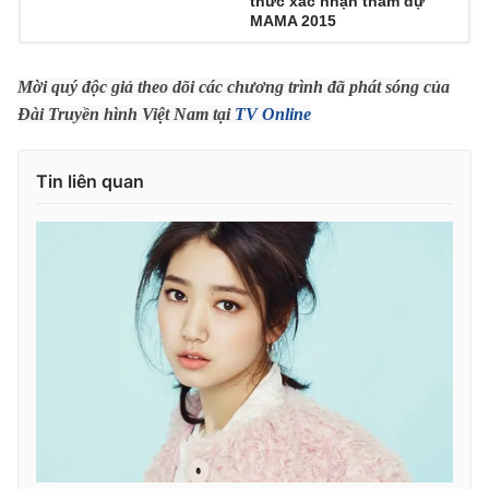
thức xác nhận tham dự
MAMA 2015
Photo
Infographic
Mời quý độc giả theo dõi các chương trình đã phát sóng của
Video
Shorts video
Đài Truyền hình Việt Nam tại
TV Online
VTV Money
VTV Thể thao
Tin liên quan
VTV Sức khoẻ
Bất động sản
Thị trường 24h
Tấm lòng Việt
VTV4
Vươn mình bằng AI
VTV9
VTV8
Liên hệ tòa soạn
English