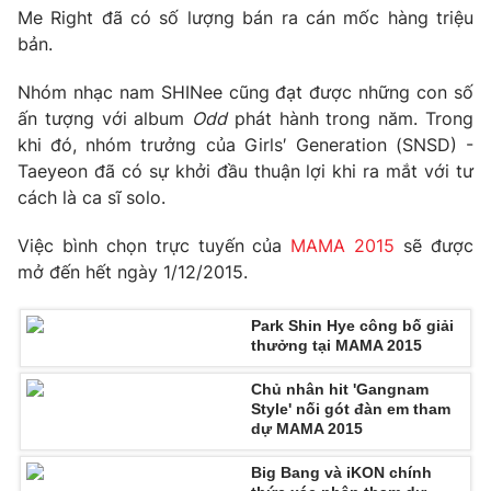
Phim VTV
Me Right đã có số lượng bán ra cán mốc hàng triệu
Giải trí
bản.
Hậu trường
Điện ảnh
Đời sống
Nhóm nhạc nam SHINee cũng đạt được những con số
Nhân vật
Âm nhạc
ấn tượng với album
Odd
phát hành trong năm. Trong
Du lịch
Khán giả
khi đó, nhóm trưởng của Girls′ Generation (SNSD) -
Giáo dục
Sao
Taeyeon đã có sự khởi đầu thuận lợi khi ra mắt với tư
Làm đẹp
Giải sao mai
Tuyển sinh
cách là ca sĩ solo.
Công nghệ
Chất lượng cuộc sống
Học trực tuyến
Việc bình chọn trực tuyến của
MAMA 2015
sẽ được
Hitech Công nghệ tương lai
mở đến hết ngày 1/12/2015.
Giao lưu trực tuyến
Sản phẩm
Park Shin Hye công bố giải
Lịch phát sóng
Thị trường
thưởng tại MAMA 2015
Tư vấn
Chủ nhân hit 'Gangnam
Style' nối gót đàn em tham
Chuyên mục khác
dự MAMA 2015
Emagazine
Podcast
Big Bang và iKON chính