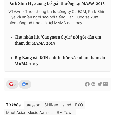
Park Shin Hye công bố giải thưởng tại MAMA 2015
VTV.vn - Theo thông tin từ công ty CJ E&M, Park Shin
Hye và nhiều ngôi sao nổi tiếng Hàn Quốc sẽ xuất
hiện công bố trao giải tại MAMA năm nay.
THỜI BÁO VTV
Chủ nhân hit 'Gangnam Style' nối gót đàn em
tham dự MAMA 2015
Theo dõi báo trên
Big Bang và iKON chính thức xác nhận tham dự
MAMA 2015
Cơ quan chủ quản:
Đài Truyền hình Việt Nam
Cơ quan báo chí:
Thời báo VTV
Giấy phép hoạt động báo in và báo điện tử số 483/GP-BTTTT
cấp ngày 29/12/2023
0
0
Tổng Biên tập:
Vũ Thanh Thủy
Phó Tổng Biên tập:
Nguyễn Thị Mỹ Hạnh, Phạm Quốc Thắng,
Nguyễn Trọng Ninh
Từ khóa:
taeyeon
SHINee
snsd
EXO
Tổng đài VTV:
024.38 355 931 - 024.38 355 932
Mnet Asian Music Awards
SM Town