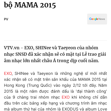
Chính trị
bộ MAMA 2015
Truyền hình
Văn hóa - Giải trí
Xã hội
Y tế
PV
Đời sống
Pháp luật
Công nghệ
Giáo dục
Y tế
VTV.vn - EXO, SHINee và Taeyeon của nhóm
nhạc SNSD đã xác nhận sẽ có mặt tại Lễ trao giải
Thế giới
âm nhạc lớn nhất châu Á trong dịp cuối năm.
Tin tức
Kinh tế
EXO
, SHINee và Taeyeon là những nghệ sĩ mới nhất
Thế giới đó đây
xác nhận sẽ có mặt trên sân khấu của MAMA 2015 tại
Tài chính
Hong Kong (Trung Quốc) vào ngày 2/12 tới đây. Năm
Dữ liệu và đời sống
Câu chuyện quốc tế
2015 là một năm được đánh dấu là 'đại thành công'
Thị trường
của 9 chàng trai nhóm nhạc
EXO
khi không chỉ dẫn
Truyền hình
đầu trên các bảng xếp hạng và chương trình âm nhạc
Góc doanh nghiệp
mà album thứ hai của nhóm là EXODUS và album Love