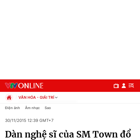
VĂN HÓA - GIẢI TRÍ
Chính trị
Điện ảnh
Âm nhạc
Sao
Xã hội
30/11/2015 12:39 GMT+7
Pháp luật
Chuyên mục
Kinh tế
Dàn nghệ sĩ của SM Town đổ
Thể thao