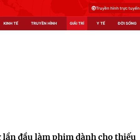
Truyền hình trực tuyến
KINH TẾ
TRUYỀN HÌNH
GIẢI TRÍ
Y TẾ
ĐỜI SỐNG
Pháp luật
Y tế
Truyền hình
Multimedia
Phim VTV
Video
Hậu trường
Shorts video
Nhân vật
Podcast
Khán giả
EMagazine
Giải sao mai
Photo
 lần đầu làm phim dành cho thiếu
Infographic