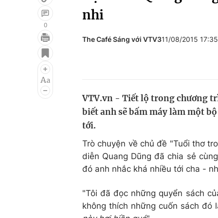
nhi
0
The Café Sáng với VTV3
11/08/2015 17:3
Giải trí
Đời sống
Điện ảnh
Du lịch
Âm nhạc
Làm đẹp
VTV.vn - Tiết lộ trong chương t
Sao
Chất lượng cuộc sốn
biết anh sẽ bấm máy làm một bộ 
tới.
Trò chuyện về chủ đề "Tuổi thơ tro
diễn Quang Dũng đã chia sẻ cùng 
đó anh nhắc khá nhiều tới cha - 
"Tôi đã đọc những quyển sách của
không thích những cuốn sách đó l