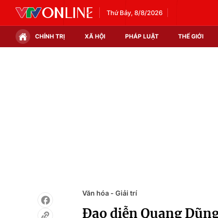
Thứ Bảy, 8/8/2026
CHÍNH TRỊ
XÃ HỘI
PHÁP LUẬT
THẾ GIỚI
Chính trị
Xã hội
Thế giới
Kinh tế
Tin tức
Tài chính
Thế giới đó đây
Thị trường
Câu chuyện quốc tế
Góc doanh nghiệp
Dữ liệu và đời sống
Văn hóa - Giải trí
Đạo diễn Quang Dũng