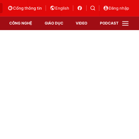
Cổng thông tin
English
Đăng nhập
CÔNG NGHỆ
GIÁO DỤC
VIDEO
PODCAST
VTV Money
VTV Thể thao
VTV Sức khoẻ
Bất động sản
Thị trường 24h
Tấm lòng Việt
Vươn mình bằng AI
VTV4
VTV8
VTV9
Lịch phát sóng
Giao lưu trực tuyến
Sự kiện