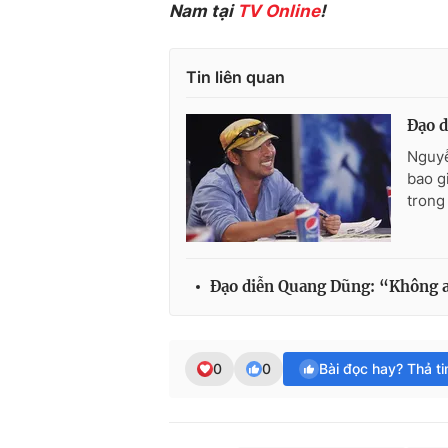
Nam tại
TV Online
!
Tin liên quan
Đạo d
Nguyễ
bao gi
trong
Đạo diễn Quang Dũng: “Không a
0
0
Bài đọc hay? Thả t