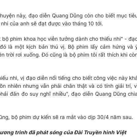
 chuyện này, đạo diễn Quang Dũng còn cho biết mục tiê
hi của anh sẽ đạt được vào tháng 10 tới.
 bộ phim khoa học viễn tưởng dành cho thiếu nhi" - đạ
đó là một kịch bản thú vị. Bộ phim lấy cảm hứng và 
 trời rơi xuống. Đó cũng là bộ phim tôi rất thích khi cò
ếu nhi, vị đạo diễn nổi tiếng cho biết công việc này kh
n nhiên nhưng vẫn phải chân thật và có tính giải trí, v
phải đắn đo suy nghĩ nhiều", đạo diễn Quang Dũng chi
ũng, bộ phim dự kiến sẽ ra mắt vào dịp 30/4 năm sau.
hương trình đã phát sóng của Đài Truyền hình Việt