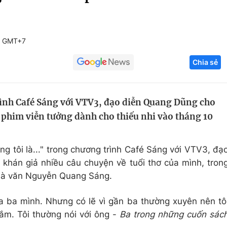
Góc ảnh
5 GMT+7
Giáo dục
Công nghệ
Chia sẻ
Tuyển sinh
Hitech Công ng
Học trực tuyến
Sản phẩm
rình Café Sáng với VTV3, đạo diễn Quang Dũng cho
g
Thị trường
phim viễn tưởng dành cho thiếu nhi vào tháng 10
Tư vấn
ng tôi là..." trong chương trình Café Sáng với VTV3, đạ
khán giả nhiều câu chuyện về tuổi thơ của mình, tron
nhà văn Nguyễn Quang Sáng.
 ba mình. Nhưng có lẽ vì gần ba thường xuyên nên tô
ắm. Tôi thường nói với ông -
Ba trong những cuốn sác