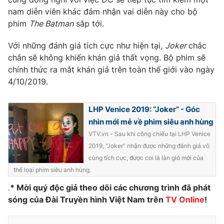
nam diễn viên khác đảm nhận vai diễn này cho bộ
Photo
Infographic
phim
The Batman
sắp tới.
Video
Shorts video
Với những đánh giá tích cực như hiện tại,
Joker
chắc
chắn sẽ không khiến khán giả thất vọng. Bộ phim sẽ
chính thức ra mắt khán giả trên toàn thế giới vào ngày
VTV Money
VTV Thể thao
4/10/2019.
VTV Sức khoẻ
Bất động sản
LHP Venice 2019: “Joker” - Góc
nhìn mới mẻ về phim siêu anh hùng
Thị trường 24h
Tấm lòng Việt
VTV.vn - Sau khi công chiếu tại LHP Venice
2019, “Joker” nhận được những đánh giá vô
cùng tích cực, được coi là làn gió mới của
VTV4
Vươn mình bằng AI
thể loại phim siêu anh hùng.
.
* Mời quý độc giả theo dõi các chương trình đã phát
VTV9
VTV8
sóng của Đài Truyền hình Việt Nam trên
TV Online
!
Liên hệ tòa soạn
English