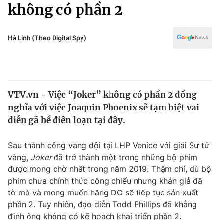
Chính trị
không có phần 2
Truyền hình
Văn hóa - Giải trí
Xã hội
Y tế
Hà Linh (Theo Digital Spy)
Đời sống
Pháp luật
Công nghệ
Giáo dục
Y tế
VTV.vn - Việc “Joker” không có phần 2 đồng
nghĩa với việc Joaquin Phoenix sẽ tạm biệt vai
Thế giới
diễn gã hề điên loạn tại đây.
Tin tức
Kinh tế
Sau thành công vang dội tại LHP Venice với giải Sư tử
Thế giới đó đây
vàng,
Joker
đã trở thành một trong những bộ phim
Tài chính
được mong chờ nhất trong năm 2019. Thậm chí, dù bộ
Dữ liệu và đời sống
Câu chuyện quốc tế
phim chưa chính thức công chiếu nhưng khán giả đã
Thị trường
tò mò và mong muốn hãng DC sẽ tiếp tục sản xuất
Truyền hình
phần 2. Tuy nhiên, đạo diễn Todd Phillips đã khẳng
Góc doanh nghiệp
định ông không có kế hoạch khai triển phần 2.