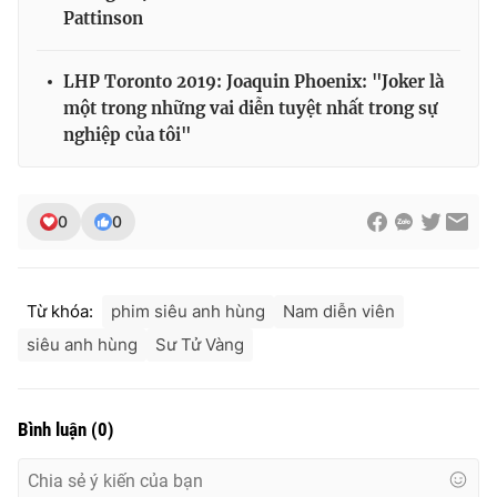
Ðiện thoại Thời báo VTV:
024.66 897 897
Pattinson
Email:
toasoan@vtv.vn
Liên hệ quảng cáo:
024-7300.7108
LHP Toronto 2019: Joaquin Phoenix: "Joker là
một trong những vai diễn tuyệt nhất trong sự
nghiệp của tôi"
0
0
Từ khóa:
phim siêu anh hùng
Nam diễn viên
siêu anh hùng
Sư Tử Vàng
® Cấm sao chép dưới mọi hình thức nếu không có sự chấp
thuận bằng văn bản. Ghi rõ nguồn VTV.vn khi phát hành lại
Bình luận
(
0
)
thông tin từ website này.