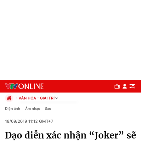
VĂN HÓA - GIẢI TRÍ
Chính trị
Điện ảnh
Âm nhạc
Sao
Xã hội
18/09/2019 11:12 GMT+7
Pháp luật
Chuyên mục
Kinh tế
Đạo diễn xác nhận “Joker” sẽ
Thể thao