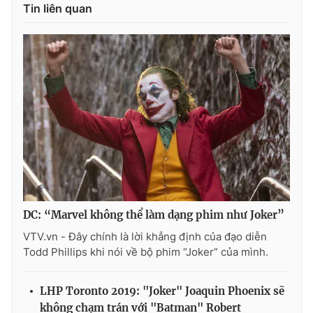
Tin liên quan
THỜI BÁO VTV
Theo dõi báo trên
Cơ quan chủ quản:
Đài Truyền hình Việt Nam
Cơ quan báo chí:
Thời báo VTV
DC: “Marvel không thể làm dạng phim như Joker”
Giấy phép hoạt động báo in và báo điện tử số 483/GP-BTTTT
cấp ngày 29/12/2023
VTV.vn - Đây chính là lời khẳng định của đạo diễn
Tổng Biên tập:
Vũ Thanh Thủy
Todd Phillips khi nói về bộ phim “Joker” của mình.
Phó Tổng Biên tập:
Nguyễn Thị Mỹ Hạnh, Phạm Quốc Thắng,
Nguyễn Trọng Ninh
LHP Toronto 2019: "Joker" Joaquin Phoenix sẽ
Tổng đài VTV:
024.38 355 931 - 024.38 355 932
không chạm trán với "Batman" Robert