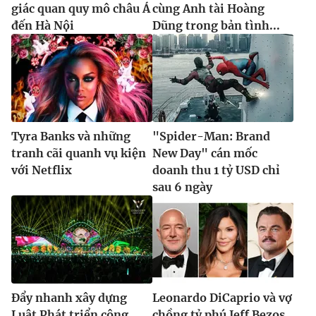
giác quan quy mô châu Á
cùng Anh tài Hoàng
đến Hà Nội
Dũng trong bản tình...
Tyra Banks và những
"Spider-Man: Brand
tranh cãi quanh vụ kiện
New Day" cán mốc
với Netflix
doanh thu 1 tỷ USD chỉ
sau 6 ngày
Đẩy nhanh xây dựng
Leonardo DiCaprio và vợ
Luật Phát triển công
chồng tỷ phú Jeff Bezos