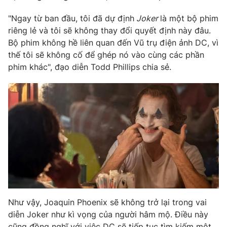
Phim VTV
Giải trí
"Ngay từ ban đầu, tôi đã dự định
Joker
là một bộ phim
Hậu trường
riêng lẻ và tôi sẽ không thay đổi quyết định này đâu.
Điện ảnh
Đời sống
Bộ phim không hề liên quan đến Vũ trụ điện ảnh DC, vì
Nhân vật
Âm nhạc
thế tôi sẽ không cố để ghép nó vào cùng các phần
Du lịch
Khán giả
phim khác", đạo diễn Todd Phillips chia sẻ.
Giáo dục
Sao
Làm đẹp
Giải sao mai
Tuyển sinh
Công nghệ
Chất lượng cuộc sống
Học trực tuyến
Hitech Công nghệ tương lai
Giao lưu trực tuyến
Sản phẩm
Lịch phát sóng
Thị trường
Tư vấn
Chuyên mục khác
Như vậy, Joaquin Phoenix sẽ không trở lại trong vai
Emagazine
Podcast
diễn Joker như kì vọng của người hâm mộ. Điều này
cũng đồng nghĩ với việc DC sẽ tiếp tục tìm kiếm một