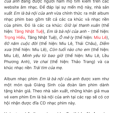
của anh
đang được người hâm mộ tìm kiếm trên các
website âm nhạc. Để đáp lại sự mến mộ này, nhà sản
Photo
Infographic
xuất
Em là bà nội của anh
vừa chính thức ra mắt album
nhạc phim bao gồm tất cả các ca khúc và nhạc nền
Video
Shorts video
của phim. Đó là các ca khúc:
Giữ lại thanh xuân
(thể
hiện:
Tăng Nhật Tuệ
),
Em là bà nội của anh
- (thể hiện:
VTV Money
Trọng Hiếu
, Tăng Nhật Tuệ),
VTV Thể thao
Ô mê ly
(thể hiện:
Miu Lê
),
60 năm cuộc đời
(thể hiện: Miu Lê, Thái Châu),
Diễm
xưa
(thể hiện: Miu Lê),
Còn tuổi nào cho em
(thể hiện:
VTV Sức khoẻ
Bất động sản
Miu Lê),
Mình yêu từ bao giờ
(thể hiện: Miu Lê,
Lều
Phương Anh),
Ve chai
(thể hiện: Thảo Trang) và ca
Thị trường 24h
Tấm lòng Việt
khúc nhạc nền
Trái tim của mẹ
.
Album nhạc phim
Em là bà nội của anh
được xem như
VTV4
Vươn mình bằng AI
một món quà Giáng Sinh của đoàn làm phim dành
tặng khán giả. Theo nhà sản xuất, những khán giả mua
VTV9
VTV8
vé xem phim Em là bà nội của anh tại các rạp sẽ có cơ
hội nhận được đĩa CD nhạc phim này.
Liên hệ tòa soạn
English