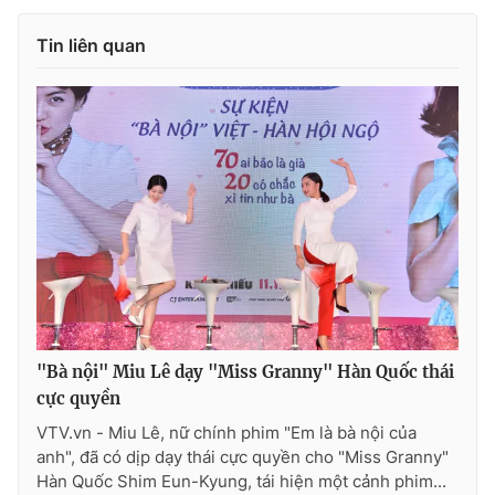
Ðiện thoại Thời báo VTV:
024.66 897 897
Email:
toasoan@vtv.vn
Tin liên quan
Liên hệ quảng cáo:
024-7300.7108
"Bà nội" Miu Lê dạy "Miss Granny" Hàn Quốc thái
® Cấm sao chép dưới mọi hình thức nếu không có sự chấp
cực quyền
thuận bằng văn bản. Ghi rõ nguồn VTV.vn khi phát hành lại
thông tin từ website này.
VTV.vn - Miu Lê, nữ chính phim "Em là bà nội của
anh", đã có dịp dạy thái cực quyền cho "Miss Granny"
Hàn Quốc Shim Eun-Kyung, tái hiện một cảnh phim...