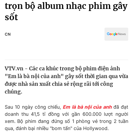
Chính trị
trọn bộ album nhạc phim gây
Truyền hình
sốt
Văn hóa - Giải trí
Xã hội
Y tế
Đời sống
CN
Pháp luật
Công nghệ
Giáo dục
Y tế
VTV.vn - Các ca khúc trong bộ phim điện ảnh
Thế giới
"Em là bà nội của anh" gây sốt thời gian qua vừa
Tin tức
được nhà sản xuất chia sẻ rộng rãi tới công
Kinh tế
chúng.
Thế giới đó đây
Tài chính
Dữ liệu và đời sống
Câu chuyện quốc tế
Sau 10 ngày công chiếu,
Em là bà nội của anh
đã đạt
Thị trường
doanh thu 41,5 tỉ đồng với gần 600.000 lượt người
xem. Bộ phim đang đứng số 1 phòng vé trong 2 tuần
Truyền hình
Góc doanh nghiệp
qua, đánh bại nhiều "bom tấn" của Hollywood.