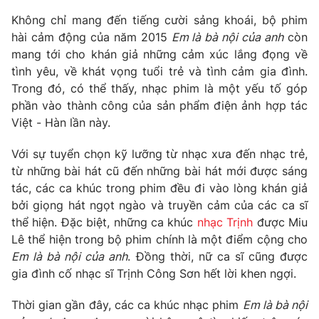
Phim VTV
Giải trí
Không chỉ mang đến tiếng cười sảng khoái, bộ phim
Hậu trường
hài cảm động của năm 2015
Em là bà nội của anh
còn
Điện ảnh
mang tới cho khán giả những cảm xúc lắng đọng về
Đời sống
Nhân vật
tình yêu, về khát vọng tuổi trẻ và tình cảm gia đình.
Âm nhạc
Du lịch
Trong đó, có thể thấy, nhạc phim là một yếu tố góp
Khán giả
Giáo dục
Sao
phần vào thành công của sản phẩm điện ảnh hợp tác
Làm đẹp
Giải sao mai
Việt - Hàn lần này.
Tuyển sinh
Công nghệ
Chất lượng cuộc sống
Với sự tuyển chọn kỹ lưỡng từ nhạc xưa đến nhạc trẻ,
Học trực tuyến
Hitech Công nghệ tương lai
từ những bài hát cũ đến những bài hát mới được sáng
Giao lưu trực tuyến
tác, các ca khúc trong phim đều đi vào lòng khán giả
Sản phẩm
bởi giọng hát ngọt ngào và truyền cảm của các ca sĩ
Lịch phát sóng
thể hiện. Đặc biệt, những ca khúc
nhạc Trịnh
được Miu
Thị trường
Lê thể hiện trong bộ phim chính là một điểm cộng cho
Tư vấn
Em là bà nội của anh
. Đồng thời, nữ ca sĩ cũng được
gia đình cố nhạc sĩ Trịnh Công Sơn hết lời khen ngợi.
Chuyên mục khác
Emagazine
Podcast
Thời gian gần đây, các ca khúc nhạc phim
Em là bà nội