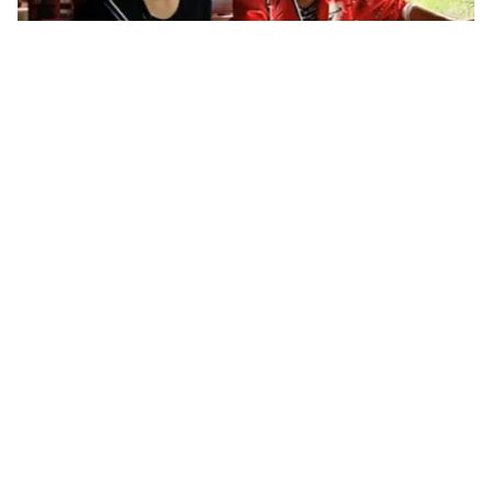
Tin mới
Video
Live
Emagazine
Trang chủ
Tăng Nhật Tuệ quay lại Bài hát Việt, nhạc
sĩ Huy Tuấn khen ngợi
VTV.vn - Sau liveshow tháng 8, Tăng Nhật Tuệ sẽ một
lần nữa trở lại với Bài hát Việt. Ca khúc Phố thị của
anh đã được lựa chọn trình diễn trong chương trình...