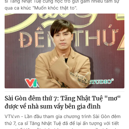
sĩ Tăng Nhật Tuệ cùng học trò gửi gắm nhiều tâm sự
qua ca khúc "Muốn khóc thật to".
Sài Gòn đêm thứ 7: Tăng Nhật Tuệ "mơ"
được về nhà sum vầy bên gia đình
VTV.vn - Lần đầu tham gia chương trình Sài Gòn đêm
thứ 7, ca sĩ Tăng Nhật Tuệ đã để lại ấn tượng với tiết