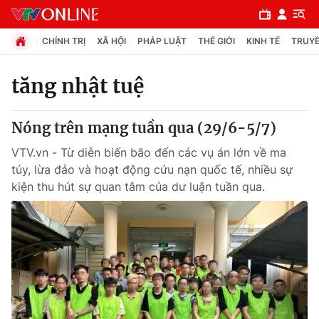
CHÍNH TRỊ
XÃ HỘI
PHÁP LUẬT
THẾ GIỚI
KINH TẾ
TRUYỀ
tăng nhật tuệ
Chuyên mục
Nóng trên mạng tuần qua (29/6-5/7)
Chính trị
VTV.vn - Từ diễn biến bão đến các vụ án lớn về ma
túy, lừa đảo và hoạt động cứu nạn quốc tế, nhiều sự
Xã hội
kiện thu hút sự quan tâm của dư luận tuần qua.
Pháp luật
Y tế
Thế giới