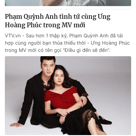
Thị trường 24h
Tấm lòng Việt
Phạm Quỳnh Anh tình tứ cùng Ưng
VTV4
Vươn mình bằng AI
Hoàng Phúc trong MV mới
VTV.vn - Sau hơn 1 thập kỷ, Phạm Quỳnh Anh đã tái
VTV9
VTV8
hợp cùng người bạn thủa thiếu thời - Ưng Hoàng Phúc
trong MV mới có tên gọi "Điều gì đến sẽ đến".
Liên hệ tòa soạn
English
THỜI BÁO VTV
Theo dõi báo trên
Cơ quan chủ quản:
Đài Truyền hình Việt Nam
Cơ quan báo chí:
Thời báo VTV