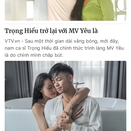
Giao lưu trực tuyến
Sản phẩm
Lịch phát sóng
Thị trường
Tư vấn
Trọng Hiếu trở lại với MV Yêu là
Chuyên mục khác
VTV.vn - Sau một thời gian dài vắng bóng, mới đây,
nam ca sĩ Trọng Hiếu đã chính thức trình làng MV Yêu
Emagazine
Podcast
là do chính mình chắp bút.
Photo
Infographic
Video
Shorts video
VTV Money
VTV Thể thao
VTV Sức khoẻ
Bất động sản