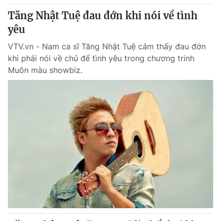
Giấy phép hoạt động báo in và báo điện tử số 483/GP-BTTTT
Tăng Nhật Tuệ đau đớn khi nói về tình
cấp ngày 29/12/2023
yêu
Tổng Biên tập:
Vũ Thanh Thủy
Phó Tổng Biên tập:
VTV.vn - Nam ca sĩ Tăng Nhật Tuệ cảm thấy đau đớn
Nguyễn Thị Mỹ Hạnh, Phạm Quốc Thắng,
Nguyễn Trọng Ninh
khi phải nói về chủ để tình yêu trong chương trinh
Tổng đài VTV:
024.38 355 931 - 024.38 355 932
Muôn màu showbiz.
Ðiện thoại Thời báo VTV:
024.66 897 897
Email:
toasoan@vtv.vn
Liên hệ quảng cáo:
024-7300.7108