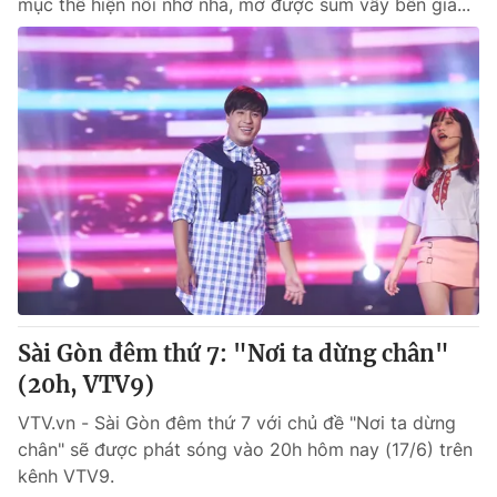
mục thể hiện nỗi nhớ nhà, mơ được sum vầy bên gia...
Sài Gòn đêm thứ 7: "Nơi ta dừng chân"
(20h, VTV9)
VTV.vn - Sài Gòn đêm thứ 7 với chủ đề "Nơi ta dừng
chân" sẽ được phát sóng vào 20h hôm nay (17/6) trên
kênh VTV9.