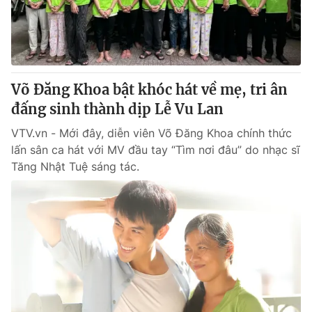
Tin tức
Kinh tế
Thế giới đó đây
Tài chính
Dữ liệu và đời sống
Câu chuyện quốc tế
Thị trường
Võ Đăng Khoa bật khóc hát về mẹ, tri ân
đấng sinh thành dịp Lễ Vu Lan
Truyền hình
Góc doanh nghiệp
VTV.vn - Mới đây, diễn viên Võ Đăng Khoa chính thức
Phim VTV
Giải trí
lấn sân ca hát với MV đầu tay “Tìm nơi đâu” do nhạc sĩ
Hậu trường
Tăng Nhật Tuệ sáng tác.
Điện ảnh
Đời sống
Nhân vật
Âm nhạc
Du lịch
Khán giả
Giáo dục
Sao
Làm đẹp
Giải sao mai
Tuyển sinh
Công nghệ
Chất lượng cuộc sống
Học trực tuyến
Hitech Công nghệ tương lai