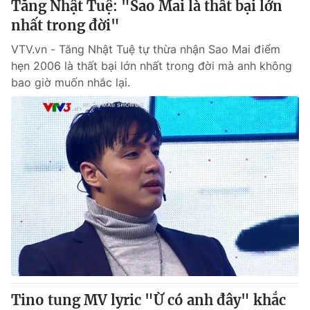
Tăng Nhật Tuệ: "Sao Mai là thất bại lớn
nhất trong đời"
® Cấm sao chép dưới mọi hình thức nếu không có sự chấp
VTV.vn - Tăng Nhật Tuệ tự thừa nhận Sao Mai điểm
thuận bằng văn bản. Ghi rõ nguồn VTV.vn khi phát hành lại
hẹn 2006 là thất bại lớn nhất trong đời mà anh không
thông tin từ website này.
bao giờ muốn nhắc lại.
Tino tung MV lyric "Ừ có anh đây" khắc