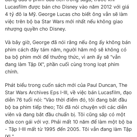
Phim VTV
Giải trí
Lucasfilm được bán cho Disney vào năm 2012 với giá
Hậu trường
4 tỷ đô la Mỹ. George Lucas cho biết ông vẫn sẽ làm
Điện ảnh
việc trên bộ ba Star Wars mới nhất nếu không giao
Đời sống
Nhân vật
nhượng quyền cho Disney.
Âm nhạc
Du lịch
Khán giả
Giáo dục
Và bây giờ, George đã nói rằng nếu ông ấy không bán
Sao
Làm đẹp
phim cách đây tám năm, người hâm mộ sẽ không có
Giải sao mai
Tuyển sinh
ba bộ phim mới để thưởng thức, vì anh ấy sẽ "vẫn
Công nghệ
Chất lượng cuộc sống
đang làm Tập IX", phần cuối cùng trong loạt phim
Học trực tuyến
chính.
Hitech Công nghệ tương lai
Giao lưu trực tuyến
Sản phẩm
Phát biểu trong cuốn sách mới của Paul Duncan, The
Star Wars Archives Eps I-III, về việc bán Lucasfilm, đạo
Lịch phát sóng
Thị trường
diễn 76 tuổi nói: "Vào thời điểm đó, tôi đang bắt đầu
bộ ba phim tiếp theo; Tôi đã nói chuyện với các diễn
Tư vấn
viên và đang bắt đầu chuẩn bị. Tôi cũng sắp có một
Chuyên mục khác
đứa con gái với vợ. Phải mất 10 năm để làm một bộ ba
Emagazine
- Tập I-III mất từ ​​1995 đến 2005. Tôi vẫn đang làm Tập
Podcast
IX! ".