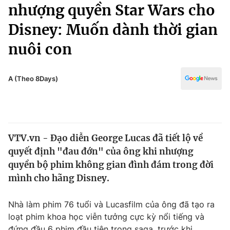
Chính trị
nhượng quyền Star Wars cho
Truyền hình
Disney: Muốn dành thời gian
Văn hóa - Giải trí
Xã hội
Y tế
nuôi con
Đời sống
Pháp luật
Công nghệ
Giáo dục
A (Theo 8Days)
Y tế
Thế giới
VTV.vn - Đạo diễn George Lucas đã tiết lộ về
Tin tức
quyết định "đau đớn" của ông khi nhượng
Kinh tế
Thế giới đó đây
quyền bộ phim không gian đình đám trong đời
Tài chính
mình cho hãng Disney.
Dữ liệu và đời sống
Câu chuyện quốc tế
Thị trường
Nhà làm phim 76 tuổi và Lucasfilm của ông đã tạo ra
Truyền hình
Góc doanh nghiệp
loạt phim khoa học viễn tưởng cực kỳ nổi tiếng và
đứng đầu 6 phim đầu tiên trong saga, trước khi