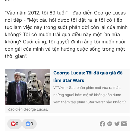
Photo
Infographic
"Vào năm 2012, tôi 69 tuổi" - đạo diễn George Lucas
nói tiếp - "Một câu hỏi được tôi đặt ra là tôi có tiếp
Video
tục làm việc này trong suốt phần đời còn lại của mình
Shorts video
không? Tôi có muốn trải qua điều này một lần nữa
không? Cuối cùng, tôi quyết định rằng tôi muốn nuôi
VTV Money
VTV Thể thao
con gái của mình và tận hưởng cuộc sống trong một
thời gian".
VTV Sức khoẻ
Bất động sản
George Lucas: Tôi đã quá già để
Thị trường 24h
Tấm lòng Việt
làm Star Wars
VTV.vn - Sau phần phim mới vừa ra mắt,
những người hâm mộ sẽ không còn được
VTV4
Vươn mình bằng AI
xem thêm tập phim "Star Wars" nào khác từ
đạo diễn George Lucas.
VTV9
VTV8
0
0
Liên hệ tòa soạn
English