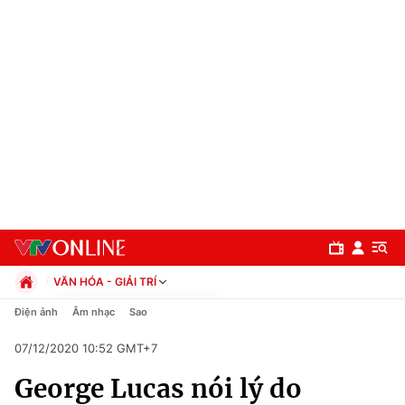
VĂN HÓA - GIẢI TRÍ
Chính trị
Điện ảnh
Âm nhạc
Sao
Xã hội
07/12/2020 10:52 GMT+7
Pháp luật
Chuyên mục
Kinh tế
George Lucas nói lý do
Thể thao