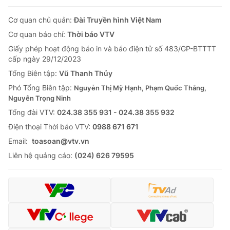
Cơ quan chủ quản:
Đài Truyền hình Việt Nam
Cơ quan báo chí:
Thời báo VTV
Giấy phép hoạt động báo in và báo điện tử số 483/GP-BTTTT
cấp ngày 29/12/2023
Tổng Biên tập:
Vũ Thanh Thủy
Phó Tổng Biên tập:
Nguyễn Thị Mỹ Hạnh, Phạm Quốc Thắng,
Nguyễn Trọng Ninh
Tổng đài VTV:
024.38 355 931 - 024.38 355 932
Ðiện thoại Thời báo VTV:
0988 671 671
Email:
toasoan@vtv.vn
Liên hệ quảng cáo:
(024) 626 79595