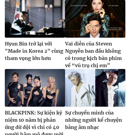
Ðiện thoại Thời báo VTV:
024.66 897 897
Email:
toasoan@vtv.vn
Liên hệ quảng cáo:
024-7300.7108
Hyun Bin trở lại với
Vai diễn của Steven
"Made in Korea 2" cùng
Nguyễn ban đầu không
tham vọng lớn hơn
có trong kịch bản phim
về “vũ trụ chị em”
® Cấm sao chép dưới mọi hình thức nếu không có sự chấp
thuận bằng văn bản. Ghi rõ nguồn VTV.vn khi phát hành lại
BLACKPINK: Sự kiện kỷ
Sự chuyển mình của
thông tin từ website này.
niệm 10 năm bị phản
những người kể chuyện
ứng dữ dội vì chỉ có 40
bằng âm nhạc
người hâm mộ được mời