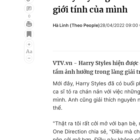
giới tính của mình
0
Hà Linh (Theo People)
28/04/2022 09:00
Giải trí
Đời sống
Điện ảnh
Du lịch
Âm nhạc
Làm đẹp
VTV.vn - Harry Styles hiện được 
Sao
Chất lượng cuộc sốn
tầm ảnh hưởng trong làng giải trí
Mới đây, Harry Styles đã có buổi
ca sĩ tỏ ra chán nản với việc những
mình. Anh cũng giải thích nguyên 
thể.
"Thật ra tôi rất cởi mở với bạn bè,
One Direction chia sẻ, "Điều mà ch
nên cởi mở hơn. Điều này không có