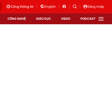
Cổng thông tin
English
Đăng nhập
CÔNG NGHỆ
GIÁO DỤC
VIDEO
PODCAST
VTV Money
VTV Thể thao
VTV Sức khoẻ
Bất động sản
Thị trường 24h
Tấm lòng Việt
Vươn mình bằng AI
VTV4
VTV8
VTV9
Lịch phát sóng
Giao lưu trực tuyến
Sự kiện