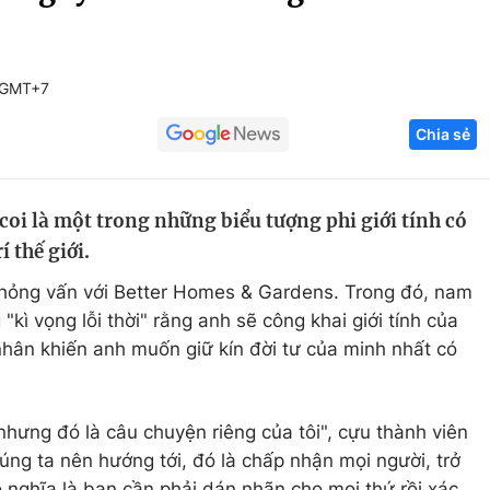
Góc ảnh
 GMT+7
Giáo dục
Công nghệ
Chia sẻ
Tuyển sinh
Hitech Công ng
Học trực tuyến
Sản phẩm
coi là một trong những biểu tượng phi giới tính có
g
Thị trường
 thế giới.
Tư vấn
 phỏng vấn với Better Homes & Gardens. Trong đó, nam
 "kì vọng lỗi thời" rằng anh sẽ công khai giới tính của
nhân khiến anh muốn giữ kín đời tư của minh nhất có
 nhưng đó là câu chuyện riêng của tôi", cựu thành viên
úng ta nên hướng tới, đó là chấp nhận mọi người, trở
 nghĩa là bạn cần phải dán nhãn cho mọi thứ rồi xác