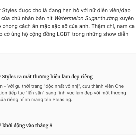
ry Styles được cho là đang hẹn hò với nữ diễn viên/đạo
nh của chủ nhân bản hit
Watermelon Sugar
thường xuyên
do phong cách ăn mặc sặc sỡ của anh. Thậm chí, nam ca
reo cờ ủng hộ cộng đồng LGBT trong những show diễn
 Styles ra mắt thương hiệu làm đẹp riêng
n - Với gu thời trang "độc nhất vô nhị", cựu thành viên One
tion tiếp tục "lấn sân" sang lĩnh vực làm đẹp với một thương
của riêng mình mang tên Pleasing.
ẽ khởi động vào tháng 8