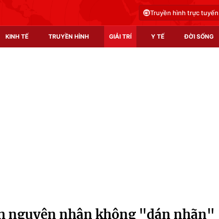
Truyền hình trực tuyến
KINH TẾ
TRUYỀN HÌNH
GIẢI TRÍ
Y TẾ
ĐỜI SỐNG
Pháp luật
Y tế
Truyền hình
Multimedia
Phim VTV
Video
Hậu trường
Shorts video
Nhân vật
Podcast
Khán giả
EMagazine
Giải sao mai
Photo
ích nguyên nhân không "dán nhãn"
Infographic