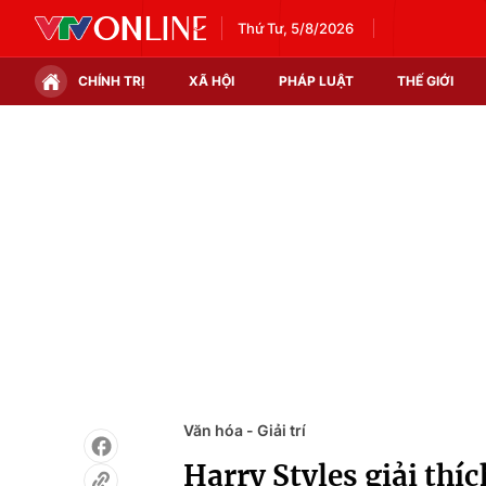
Thứ Tư, 5/8/2026
CHÍNH TRỊ
XÃ HỘI
PHÁP LUẬT
THẾ GIỚI
Chính trị
Xã hội
Thế giới
Kinh tế
Tin tức
Tài chính
Thế giới đó đây
Thị trường
Câu chuyện quốc tế
Góc doanh nghiệp
Dữ liệu và đời sống
Văn hóa - Giải trí
Harry Styles giải th