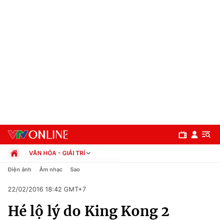
VĂN HÓA - GIẢI TRÍ
Chính trị
Điện ảnh
Âm nhạc
Sao
Xã hội
22/02/2016 18:42 GMT+7
Pháp luật
Chuyên mục
Kinh tế
Hé lộ lý do King Kong 2
Thể thao