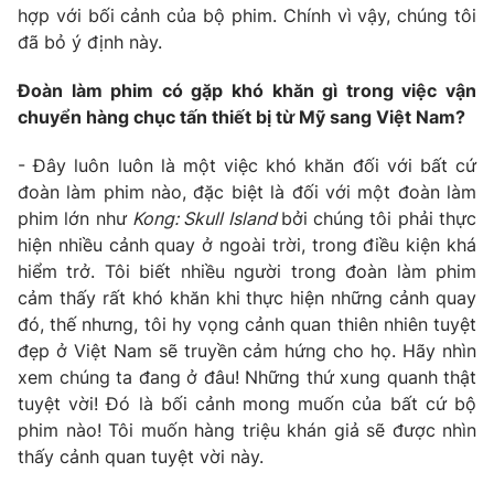
hợp với bối cảnh của bộ phim. Chính vì vậy, chúng tôi
Photo
Infographic
đã bỏ ý định này.
Đoàn làm phim có gặp khó khăn gì trong việc vận
Video
Shorts video
chuyển hàng chục tấn thiết bị từ Mỹ sang Việt Nam?
VTV Money
VTV Thể thao
- Đây luôn luôn là một việc khó khăn đối với bất cứ
đoàn làm phim nào, đặc biệt là đối với một đoàn làm
phim lớn như
Kong: Skull Island
bởi chúng tôi phải thực
VTV Sức khoẻ
Bất động sản
hiện nhiều cảnh quay ở ngoài trời, trong điều kiện khá
hiểm trở. Tôi biết nhiều người trong đoàn làm phim
Thị trường 24h
Tấm lòng Việt
cảm thấy rất khó khăn khi thực hiện những cảnh quay
đó, thế nhưng, tôi hy vọng cảnh quan thiên nhiên tuyệt
đẹp ở Việt Nam sẽ truyền cảm hứng cho họ. Hãy nhìn
VTV4
Vươn mình bằng AI
xem chúng ta đang ở đâu! Những thứ xung quanh thật
tuyệt vời! Đó là bối cảnh mong muốn của bất cứ bộ
VTV9
VTV8
phim nào! Tôi muốn hàng triệu khán giả sẽ được nhìn
thấy cảnh quan tuyệt vời này.
Liên hệ tòa soạn
English