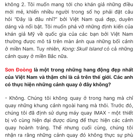
Phim VTV
không 2. Tôi muốn mang tới cho khán giả những điều
Giải trí
mới mẻ, khiến nhiều người trong số họ phải đặt câu
Hậu trường
hỏi “Đây là đâu nhỉ?” bởi Việt Nam quá đẹp, duyên
Điện ảnh
Đời sống
Nhân vật
dáng và nổi bật. Tôi muốn phá vỡ những định kiến của
Âm nhạc
khán giả Mỹ về quốc gia của các bạn bởi Việt Nam
Du lịch
Khán giả
thường được mô tả trên màn ảnh qua những bối cảnh
Giáo dục
Sao
ở miền Nam. Tuy nhiên,
Kong: Skull Island
có cả những
Làm đẹp
Giải sao mai
Tuyển sinh
cảnh quay ở miền Bắc nữa.
Công nghệ
Chất lượng cuộc sống
Học trực tuyến
Sơn Đoòng
là một trong những hang động đẹp nhất
Hitech Công nghệ tương lai
của Việt Nam và thậm chí là cả trên thế giới. Các anh
Giao lưu trực tuyến
có thực hiện những cảnh quay ở đây không?
Sản phẩm
Lịch phát sóng
Thị trường
- Không. Chúng tôi không quay ở trong hang mà chỉ
quay những khung cảnh ngoài hang mà thôi. Trước đó,
Tư vấn
chúng tôi đã định sử dụng máy quay IMAX - một thiết
Chuyên mục khác
bị vô cùng hiện đại được dùng để thực hiện các cảnh
quay hoành tráng. Thế nhưng cuối cùng, chúng tôi
Emagazine
Podcast
nhận ra rằng những cảnh quay đó không thực sự phù