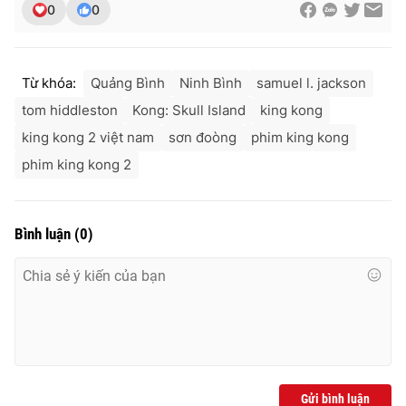
0
0
Từ khóa:
Quảng Bình
Ninh Bình
samuel l. jackson
tom hiddleston
Kong: Skull Island
king kong
king kong 2 việt nam
sơn đoòng
phim king kong
phim king kong 2
Bình luận
(
0
)
Gửi bình luận