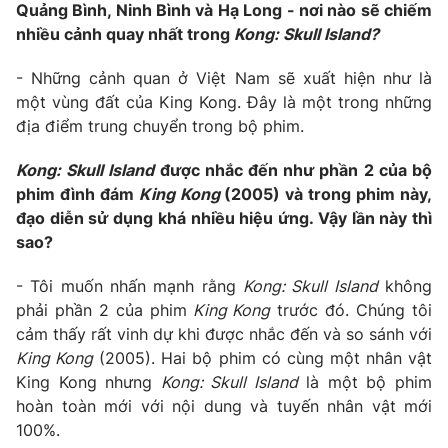
Quảng Bình, Ninh Bình và Hạ Long - nơi nào sẽ chiếm
nhiều cảnh quay nhất trong
Kong: Skull Island?
- Những cảnh quan ở Việt Nam sẽ xuất hiện như là
THỜI BÁO VTV
một vùng đất của King Kong. Đây là một trong những
địa điểm trung chuyển trong bộ phim.
Theo dõi báo trên
Kong: Skull Island
được nhắc đến như phần 2 của bộ
phim đình đám
King Kong
(2005) và trong phim này,
Cơ quan chủ quản:
Đài Truyền hình Việt Nam
đạo diễn sử dụng khá nhiều hiệu ứng. Vậy lần này thì
sao?
Cơ quan báo chí:
Thời báo VTV
Giấy phép hoạt động báo in và báo điện tử số 483/GP-BTTTT
- Tôi muốn nhấn mạnh rằng
Kong: Skull Island
không
cấp ngày 29/12/2023
phải phần 2 của phim
King Kong
trước đó. Chúng tôi
Tổng Biên tập:
Vũ Thanh Thủy
cảm thấy rất vinh dự khi được nhắc đến và so sánh với
Phó Tổng Biên tập:
Nguyễn Thị Mỹ Hạnh, Phạm Quốc Thắng,
King Kong
(2005). Hai bộ phim có cùng một nhân vật
Nguyễn Trọng Ninh
King Kong nhưng
Kong: Skull Island
là một bộ phim
Tổng đài VTV:
024.38 355 931 - 024.38 355 932
hoàn toàn mới với nội dung và tuyến nhân vật mới
Ðiện thoại Thời báo VTV:
024.66 897 897
100%.