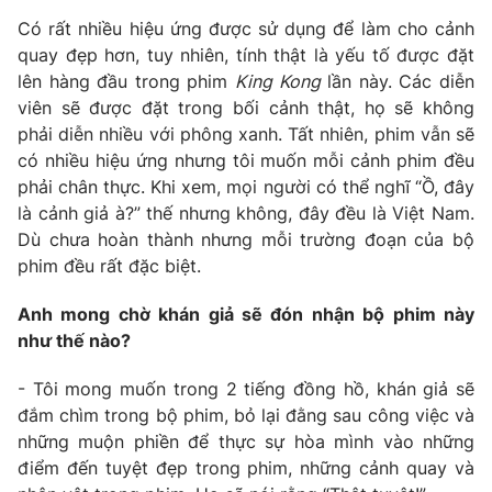
Email:
toasoan@vtv.vn
Có rất nhiều hiệu ứng được sử dụng để làm cho cảnh
Liên hệ quảng cáo:
024-7300.7108
quay đẹp hơn, tuy nhiên, tính thật là yếu tố được đặt
lên hàng đầu trong phim
King Kong
lần này. Các diễn
viên sẽ được đặt trong bối cảnh thật, họ sẽ không
phải diễn nhiều với phông xanh. Tất nhiên, phim vẫn sẽ
có nhiều hiệu ứng nhưng tôi muốn mỗi cảnh phim đều
phải chân thực. Khi xem, mọi người có thể nghĩ “Ồ, đây
là cảnh giả à?” thế nhưng không, đây đều là Việt Nam.
Dù chưa hoàn thành nhưng mỗi trường đoạn của bộ
phim đều rất đặc biệt.
Anh mong chờ khán giả sẽ đón nhận bộ phim này
như thế nào?
® Cấm sao chép dưới mọi hình thức nếu không có sự chấp
thuận bằng văn bản. Ghi rõ nguồn VTV.vn khi phát hành lại
thông tin từ website này.
- Tôi mong muốn trong 2 tiếng đồng hồ, khán giả sẽ
đắm chìm trong bộ phim, bỏ lại đằng sau công việc và
những muộn phiền để thực sự hòa mình vào những
điểm đến tuyệt đẹp trong phim, những cảnh quay và