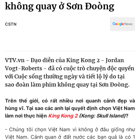
Chính trị
không quay ở Sơn Đoòng
Truyền hình
Văn hóa - Giải trí
Xã hội
Y tế
CSTN
Đời sống
Pháp luật
Công nghệ
Giáo dục
Y tế
VTV.vn - Đạo diễn của King Kong 2 - Jordan
Vogt-Roberts - đã có cuộc trò chuyện độc quyền
Thế giới
với Cuộc sống thường ngày và tiết lộ lý do tại
sao đoàn làm phim không quay tại Sơn Đoòng.
Tin tức
Kinh tế
Thế giới đó đây
Trên thế giới, có rất nhiều nơi quanh cảnh đẹp và
Tài chính
hùng vĩ. Tại sao các anh lại quyết định chọn Việt Nam
Dữ liệu và đời sống
Câu chuyện quốc tế
làm nơi thực hiện
King Kong 2
(Kong: Skull Island)
?
Thị trường
Truyền hình
- Chúng tôi chọn Việt Nam vì không ở đâu giống như
Góc doanh nghiệp
Việt Nam. Cảnh quan ở đất nước các bạn quả là có 1