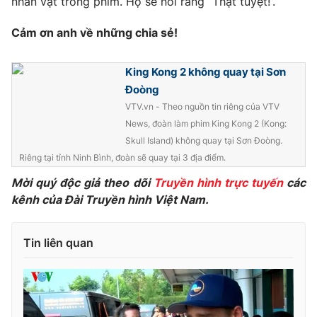
nhân vật trong phim. Họ sẽ nói rằng “Thật tuyệt!”.
Cảm ơn anh về những chia sẻ!
King Kong 2 không quay tại Sơn
Đoòng
VTV.vn - Theo nguồn tin riêng của VTV
News, đoàn làm phim King Kong 2 (Kong:
Skull Island) không quay tại Sơn Đoòng.
Riêng tại tỉnh Ninh Bình, đoàn sẽ quay tại 3 địa điểm.
Mời quý độc giả theo dõi
Truyền hình trực tuyến
các
kênh của Đài Truyền hình Việt Nam.
Tin liên quan