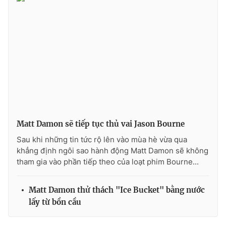
THỜI BÁO VTV
Theo dõi báo trên
Matt Damon sẽ tiếp tục thủ vai Jason Bourne
Cơ quan chủ quản:
Đài Truyền hình Việt Nam
Sau khi những tin tức rộ lên vào mùa hè vừa qua
Cơ quan báo chí:
Thời báo VTV
khẳng định ngôi sao hành động Matt Damon sẽ không
Giấy phép hoạt động báo in và báo điện tử số 483/GP-BTTTT
tham gia vào phần tiếp theo của loạt phim Bourne...
cấp ngày 29/12/2023
Tổng Biên tập:
Vũ Thanh Thủy
Matt Damon thử thách "Ice Bucket" bằng nước
Phó Tổng Biên tập:
Nguyễn Thị Mỹ Hạnh, Phạm Quốc Thắng,
lấy từ bồn cầu
Nguyễn Trọng Ninh
Tổng đài VTV:
024.38 355 931 - 024.38 355 932