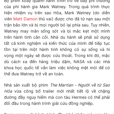
Bộ phim xoay quanh hành trình trở về đầy phi thường
Phim VTV
Giải trí
của phi hành gia Mark Watney. Trong quá trình thực
Hậu trường
hiện nhiệm vụ trên sao Hỏa, Mark Watney (do diễn
Điện ảnh
viên
Matt Damon
thủ vai) được cho đã tử nạn sau một
Đời sống
Nhân vật
trận bão lớn và bị mọi người bỏ lại phía sau. Tuy nhiên,
Âm nhạc
Du lịch
Watney may mắn sống sót và bị mắc kẹt một mình
Khán giả
Giáo dục
Sao
trên hành tinh cằn cỗi. Nhà du hành sẽ phải sử dụng
Làm đẹp
Giải sao mai
tất cả kinh nghiệm và kiến thức của mình để tiếp tục
Tuyển sinh
tồn tại trên một hành tinh không có sự sống và hi
Công nghệ
Chất lượng cuộc sống
vọng một ngày sẽ được cứu thoát. Trong khi đó, mặc
Học trực tuyến
Hitech Công nghệ tương lai
dù cách xa đến hàng triệu dặm, NASA và các nhà
Giao lưu trực tuyến
khoa học quốc tế vẫn làm việc không mệt mỏi để có
Sản phẩm
thể đưa Watney trở về an toàn.
Lịch phát sóng
Thị trường
Nhà sản xuất bộ phim
The Martian - Người về từ Sao
Tư vấn
Hỏa
vừa công bố trailer mới nhất tiết lộ về chặng
đường đầy nguy hiểm mà con tàu Hermes có thể phải
Chuyên mục khác
đối đầu trong hành trình giải cứu đồng nghiệp.
Emagazine
Podcast