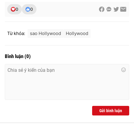
Ðiện thoại Thời báo VTV:
024.66 897 897
0
0
Email:
toasoan@vtv.vn
Liên hệ quảng cáo:
024-7300.7108
Từ khóa:
sao Hollywood
Hollywood
Bình luận
(
0
)
® Cấm sao chép dưới mọi hình thức nếu không có sự chấp
thuận bằng văn bản. Ghi rõ nguồn VTV.vn khi phát hành lại
Gửi bình luận
thông tin từ website này.