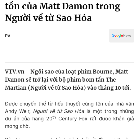
Chính trị
tồn của Matt Damon trong
Truyền hình
Người về từ Sao Hỏa
Văn hóa - Giải trí
Xã hội
Y tế
Đời sống
PV
Pháp luật
Công nghệ
Giáo dục
Y tế
VTV.vn - Ngôi sao của loạt phim Bourne, Matt
Thế giới
Damon sẽ trở lại với bộ phim bom tấn The
Tin tức
Martian (Người về từ Sao Hỏa) vào tháng 10 tới.
Kinh tế
Thế giới đó đây
Được chuyển thể từ tiểu thuyết cùng tên của nhà văn
Tài chính
Dữ liệu và đời sống
Andy Weir,
Người về tử Sao Hỏa
là một trong những
Câu chuyện quốc tế
Thị trường
th
dự án của hãng 20
Century Fox rất được khán giả
mong chờ.
Truyền hình
Góc doanh nghiệp