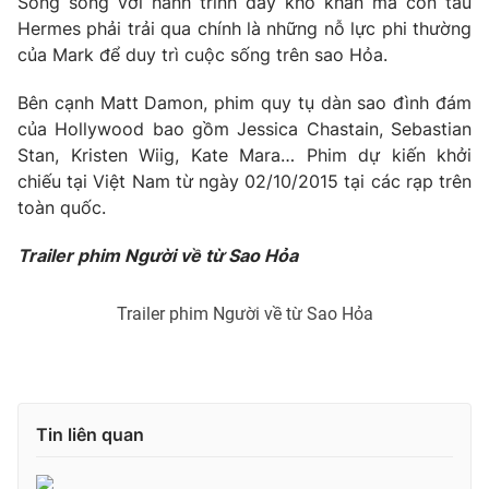
Song song với hành trình đầy khó khăn mà con tàu
Hermes phải trải qua chính là những nỗ lực phi thường
Photo
Infographic
của Mark để duy trì cuộc sống trên sao Hỏa.
Video
Shorts video
Bên cạnh Matt Damon, phim quy tụ dàn sao đình đám
của Hollywood bao gồm Jessica Chastain, Sebastian
Stan, Kristen Wiig, Kate Mara… Phim dự kiến khởi
VTV Money
VTV Thể thao
chiếu tại Việt Nam từ ngày 02/10/2015 tại các rạp trên
toàn quốc.
VTV Sức khoẻ
Bất động sản
Trailer phim Người về từ Sao Hỏa
Thị trường 24h
Tấm lòng Việt
Trailer phim Người về từ Sao Hỏa
VTV4
Vươn mình bằng AI
VTV9
VTV8
Tin liên quan
Liên hệ tòa soạn
English