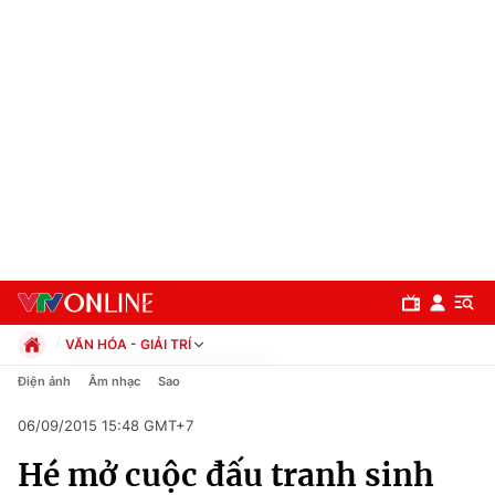
VĂN HÓA - GIẢI TRÍ
Chính trị
Điện ảnh
Âm nhạc
Sao
Xã hội
06/09/2015 15:48 GMT+7
Pháp luật
Chuyên mục
Kinh tế
Hé mở cuộc đấu tranh sinh
Thể thao