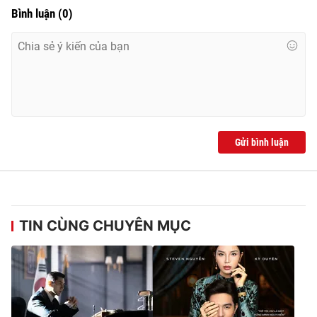
Bình luận
(
0
)
Gửi bình luận
TIN CÙNG CHUYÊN MỤC