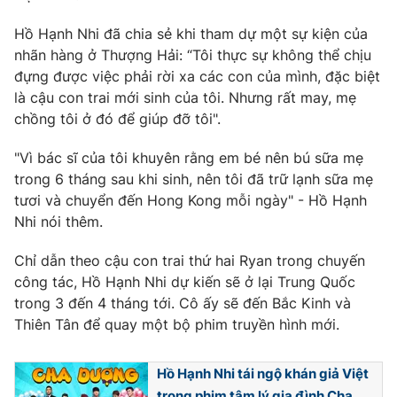
Photo
Infographic
Hồ Hạnh Nhi đã chia sẻ khi tham dự một sự kiện của
nhãn hàng ở Thượng Hải: “Tôi thực sự không thể chịu
đựng được việc phải rời xa các con của mình, đặc biệt
Video
Shorts video
là cậu con trai mới sinh của tôi. Nhưng rất may, mẹ
chồng tôi ở đó để giúp đỡ tôi".
VTV Money
VTV Thể thao
"Vì bác sĩ của tôi khuyên rằng em bé nên bú sữa mẹ
trong 6 tháng sau khi sinh, nên tôi đã trữ lạnh sữa mẹ
VTV Sức khoẻ
Bất động sản
tươi và chuyển đến Hong Kong mỗi ngày" - Hồ Hạnh
Nhi nói thêm.
Thị trường 24h
Tấm lòng Việt
Chỉ dẫn theo cậu con trai thứ hai Ryan trong chuyến
công tác, Hồ Hạnh Nhi dự kiến ​​sẽ ở lại Trung Quốc
VTV4
Vươn mình bằng AI
trong 3 đến 4 tháng tới. Cô ấy sẽ đến Bắc Kinh và
Thiên Tân để quay một bộ phim truyền hình mới.
VTV9
VTV8
Hồ Hạnh Nhi tái ngộ khán giả Việt
Liên hệ tòa soạn
English
trong phim tâm lý gia đình Cha