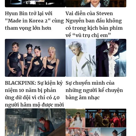
Hyun Bin trở lại với
Vai diễn của Steven
"Made in Korea 2" cùng
Nguyễn ban đầu không
tham vọng lớn hơn
có trong kịch bản phim
về “vũ trụ chị em”
BLACKPINK: Sự kiện kỷ
Sự chuyển mình của
niệm 10 năm bị phản
những người kể chuyện
ứng dữ dội vì chỉ có 40
bằng âm nhạc
người hâm mộ được mời