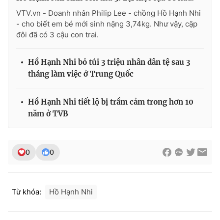
Ðiện thoại Thời báo VTV:
024.66 897 897
VTV.vn - Doanh nhân Philip Lee - chồng Hồ Hạnh Nhi
Email:
toasoan@vtv.vn
- cho biết em bé mới sinh nặng 3,74kg. Như vậy, cặp
Liên hệ quảng cáo:
024-7300.7108
đôi đã có 3 cậu con trai.
Hồ Hạnh Nhi bỏ túi 3 triệu nhân dân tệ sau 3
tháng làm việc ở Trung Quốc
Hồ Hạnh Nhi tiết lộ bị trầm cảm trong hơn 10
năm ở TVB
0
0
® Cấm sao chép dưới mọi hình thức nếu không có sự chấp
thuận bằng văn bản. Ghi rõ nguồn VTV.vn khi phát hành lại
thông tin từ website này.
Từ khóa:
Hồ Hạnh Nhi