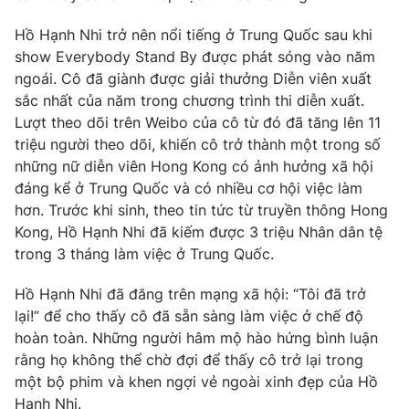
Phim VTV
Giải trí
Hồ Hạnh Nhi trở nên nổi tiếng ở Trung Quốc sau khi
Hậu trường
show Everybody Stand By được phát sóng vào năm
Điện ảnh
Đời sống
Nhân vật
ngoái. Cô đã giành được giải thưởng Diễn viên xuất
Âm nhạc
sắc nhất của năm trong chương trình thi diễn xuất.
Du lịch
Khán giả
Lượt theo dõi trên Weibo của cô từ đó đã tăng lên 11
Giáo dục
Sao
triệu người theo dõi, khiến cô trở thành một trong số
Làm đẹp
Giải sao mai
Tuyển sinh
những nữ diễn viên Hong Kong có ảnh hưởng xã hội
Công nghệ
Chất lượng cuộc sống
đáng kể ở Trung Quốc và có nhiều cơ hội việc làm
Học trực tuyến
hơn. Trước khi sinh, theo tin tức từ truyền thông Hong
Hitech Công nghệ tương lai
Giao lưu trực tuyến
Kong, Hồ Hạnh Nhi đã kiếm được 3 triệu Nhân dân tệ
Sản phẩm
trong 3 tháng làm việc ở Trung Quốc.
Lịch phát sóng
Thị trường
Hồ Hạnh Nhi đã đăng trên mạng xã hội: “Tôi đã trở
lại!” để cho thấy cô đã sẵn sàng làm việc ở chế độ
Tư vấn
hoàn toàn. Những người hâm mộ hào hứng bình luận
Chuyên mục khác
rằng họ không thể chờ đợi để thấy cô trở lại trong
một bộ phim và khen ngợi vẻ ngoài xinh đẹp của Hồ
Emagazine
Podcast
Hạnh Nhi.