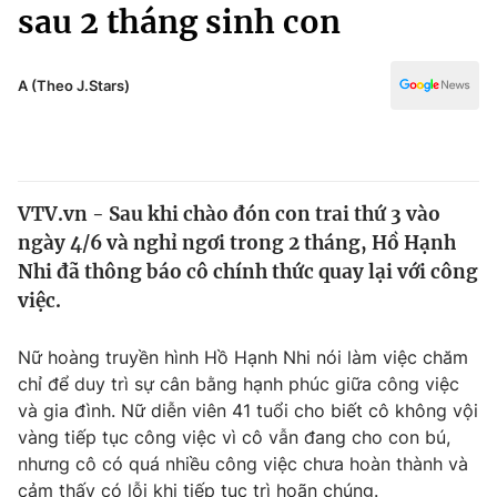
Chính trị
sau 2 tháng sinh con
Truyền hình
Văn hóa - Giải trí
Xã hội
Y tế
A (Theo J.Stars)
Đời sống
Pháp luật
Công nghệ
Giáo dục
Y tế
VTV.vn - Sau khi chào đón con trai thứ 3 vào
ngày 4/6 và nghỉ ngơi trong 2 tháng, Hồ Hạnh
Thế giới
Nhi đã thông báo cô chính thức quay lại với công
việc.
Tin tức
Kinh tế
Thế giới đó đây
Nữ hoàng truyền hình Hồ Hạnh Nhi nói làm việc chăm
Tài chính
chỉ để duy trì sự cân bằng hạnh phúc giữa công việc
Dữ liệu và đời sống
Câu chuyện quốc tế
và gia đình. Nữ diễn viên 41 tuổi cho biết cô không vội
Thị trường
vàng tiếp tục công việc vì cô vẫn đang cho con bú,
Truyền hình
Góc doanh nghiệp
nhưng cô có quá nhiều công việc chưa hoàn thành và
cảm thấy có lỗi khi tiếp tục trì hoãn chúng.