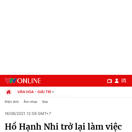
VĂN HÓA - GIẢI TRÍ
Chính trị
Điện ảnh
Âm nhạc
Sao
Xã hội
16/06/2021 12:59 GMT+7
Pháp luật
Chuyên mục
Kinh tế
Hồ Hạnh Nhi trở lại làm việc
Thể thao