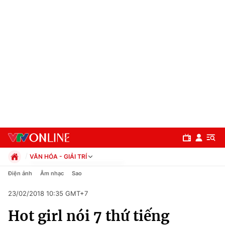
VĂN HÓA - GIẢI TRÍ
Chính trị
Điện ảnh
Âm nhạc
Sao
Xã hội
23/02/2018 10:35 GMT+7
Pháp luật
Chuyên mục
Kinh tế
Hot girl nói 7 thứ tiếng
Thể thao