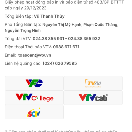
Giấy phép hoạt động báo in và báo điện tử số 483/GP-BTTTT
cấp ngày 29/12/2023
Tổng Biên tập:
Vũ Thanh Thủy
Phó Tổng Biên tập:
Nguyễn Thị Mỹ Hạnh, Phạm Quốc Thắng,
Nguyễn Trọng Ninh
Tổng đài VTV:
024.38 355 931 - 024.38 355 932
Ðiện thoại Thời báo VTV:
0988 671 671
Email:
toasoan@vtv.vn
Liên hệ quảng cáo:
(024) 626 79595
® Cấm sao chép dưới mọi hình thức nếu không có sự chấp