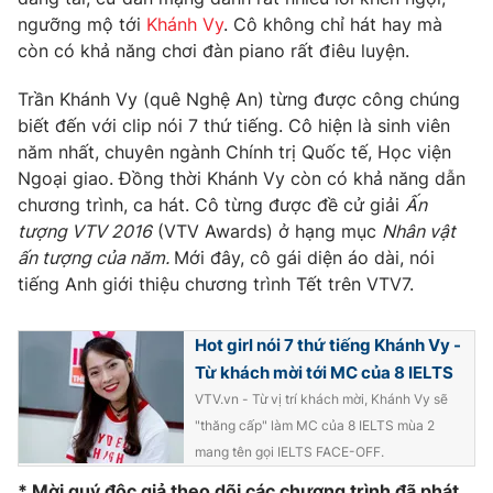
Phim VTV
Giải trí
ngưỡng mộ tới
Khánh Vy
. Cô không chỉ hát hay mà
Hậu trường
còn có khả năng chơi đàn piano rất điêu luyện.
Điện ảnh
Đời sống
Nhân vật
Trần Khánh Vy (quê Nghệ An) từng được công chúng
Âm nhạc
biết đến với clip nói 7 thứ tiếng. Cô hiện là sinh viên
Du lịch
Khán giả
Giáo dục
năm nhất, chuyên ngành Chính trị Quốc tế, Học viện
Sao
Làm đẹp
Ngoại giao. Đồng thời Khánh Vy còn có khả năng dẫn
Giải sao mai
Tuyển sinh
chương trình, ca hát. Cô từng được đề cử giải
Ấn
Công nghệ
Chất lượng cuộc sống
tượng VTV 2016
(VTV Awards) ở hạng mục
Nhân vật
Học trực tuyến
ấn tượng của năm.
Mới đây, cô gái diện áo dài, nói
Hitech Công nghệ tương lai
Giao lưu trực tuyến
tiếng Anh giới thiệu chương trình Tết trên VTV7.
Sản phẩm
Lịch phát sóng
Hot girl nói 7 thứ tiếng Khánh Vy -
Thị trường
Từ khách mời tới MC của 8 IELTS
Tư vấn
VTV.vn - Từ vị trí khách mời, Khánh Vy sẽ
Chuyên mục khác
"thăng cấp" làm MC của 8 IELTS mùa 2
mang tên gọi IELTS FACE-OFF.
Emagazine
Podcast
* Mời quý độc giả theo dõi các chương trình đã phát