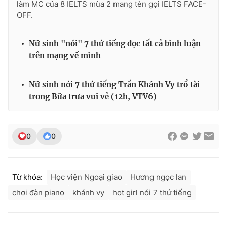
làm MC của 8 IELTS mùa 2 mang tên gọi IELTS FACE-
OFF.
Nữ sinh "nói" 7 thứ tiếng đọc tất cả bình luận
THỜI BÁO VTV
trên mạng về mình
Nữ sinh nói 7 thứ tiếng Trần Khánh Vy trổ tài
trong Bữa trưa vui vẻ (12h, VTV6)
Theo dõi báo trên
Cơ quan chủ quản:
Đài Truyền hình Việt Nam
0
0
Cơ quan báo chí:
Thời báo VTV
Giấy phép hoạt động báo in và báo điện tử số 483/GP-BTTTT
cấp ngày 29/12/2023
Từ khóa:
Học viện Ngoại giao
Hương ngọc lan
Tổng Biên tập:
Vũ Thanh Thủy
chơi đàn piano
khánh vy
hot girl nói 7 thứ tiếng
Phó Tổng Biên tập:
Nguyễn Thị Mỹ Hạnh, Phạm Quốc Thắng,
Nguyễn Trọng Ninh
Tổng đài VTV:
024.38 355 931 - 024.38 355 932