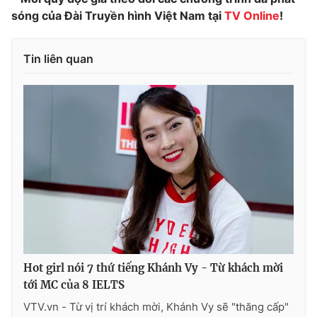
sóng của Đài Truyền hình Việt Nam tại
TV Online
!
Photo
Infographic
Tin liên quan
Video
Shorts video
VTV Money
VTV Thể thao
VTV Sức khoẻ
Bất động sản
Thị trường 24h
Tấm lòng Việt
VTV4
Vươn mình bằng AI
Hot girl nói 7 thứ tiếng Khánh Vy - Từ khách mời
VTV9
VTV8
tới MC của 8 IELTS
VTV.vn - Từ vị trí khách mời, Khánh Vy sẽ "thăng cấp"
Liên hệ tòa soạn
English