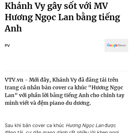
Chính trị
Khánh Vy gây sốt với MV
Truyền hình
Hương Ngọc Lan bằng tiếng
Văn hóa - Giải trí
Xã hội
Y tế
Anh
Đời sống
Pháp luật
Công nghệ
Giáo dục
PV
Y tế
Thế giới
VTV.vn - Mới đây, Khánh Vy đã đăng tải trên
Tin tức
trang cá nhân bản cover ca khúc "Hương Ngọc
Kinh tế
Thế giới đó đây
Lan" với phần lời bằng tiếng Anh cho chính tay
Tài chính
mình viết và đệm piano du dương.
Dữ liệu và đời sống
Câu chuyện quốc tế
Thị trường
Truyền hình
Góc doanh nghiệp
Sau khi bản cover ca khúc
Hương Ngọc Lan
được
đăng tải, cư dân mạng dành rất nhiều lời khen ngợi,