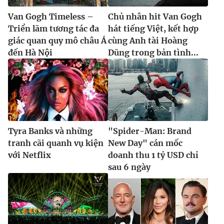
Van Gogh Timeless –
Chủ nhân hit Van Gogh
Triển lãm tương tác đa
hát tiếng Việt, kết hợp
giác quan quy mô châu Á
cùng Anh tài Hoàng
đến Hà Nội
Dũng trong bản tình...
Tyra Banks và những
"Spider-Man: Brand
tranh cãi quanh vụ kiện
New Day" cán mốc
với Netflix
doanh thu 1 tỷ USD chỉ
sau 6 ngày