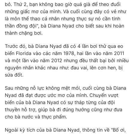
Phim VTV
bỏ. Thứ 2, bạn không bao giờ quá già để theo đuổi
Giải trí
những giấc mơ của mình. Và cuối cùng đây có vẻ như
Hậu trường
là môn thể thao cá nhân nhưng thực sự nó cần tinh
Điện ảnh
Đời sống
Nhân vật
thần đồng đội", bà Diana Nyad cho biết sau khi hoàn
Âm nhạc
thành chặng bơi.
Du lịch
Khán giả
Giáo dục
Sao
Trước đó, bà Diana Nyad đã có 4 lần bơi thử qua eo
Làm đẹp
Giải sao mai
biển Florida vào các năm 1978, hai lần vào năm 2011
Tuyển sinh
Công nghệ
Chất lượng cuộc sống
và một lần vào năm 2012 nhưng đều thất bại bởi nhiều
Học trực tuyến
nguyên nhân khác nhau như: đau vai, lên cơn hen, bị
Hitech Công nghệ tương lai
sứa đốt.
Giao lưu trực tuyến
Sản phẩm
Sau những nỗ lực không mệt mỏi, cuối cùng bà Diana
Lịch phát sóng
Thị trường
Nyad đã đạt được ước mơ của mình. Chuyến vượt
biển của bà Diana Nyad có sự tháp từng của đội
Tư vấn
thuyền hỗ trợ, giúp bà đi đúng hướng cũng như đưa
Chuyên mục khác
cho bà nước và thực phẩm.
Emagazine
Podcast
Ngoài kỳ tích của bà Diana Nyad, thông tin về "Bố ơi,