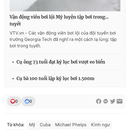
Vận động viên bơi lội Mỹ luyện tập bơi trong...
tuyết
THỜI BÁO VTV
VTV.vn - Các vận động viên bơi lội của đội tuyển bơi
trường Georgia Tech đã nghĩ ra một cách lạ lùng: tập
bơi trong tuyết.
Theo dõi báo trên
Cụ ông 73 tuổi đạt kỷ lục bơi vượt eo biển
Cơ quan chủ quản:
Đài Truyền hình Việt Nam
Cụ bà 100 tuổi lập kỷ lục bơi 1.500m
Cơ quan báo chí:
Thời báo VTV
Giấy phép hoạt động báo in và báo điện tử số 483/GP-BTTTT
cấp ngày 29/12/2023
0
0
Tổng Biên tập:
Vũ Thanh Thủy
Phó Tổng Biên tập:
Nguyễn Thị Mỹ Hạnh, Phạm Quốc Thắng,
Nguyễn Trọng Ninh
Từ khóa:
Mỹ
Cuba
Michael Phelps
Kình ngư
Tổng đài VTV:
024.38 355 931 - 024.38 355 932