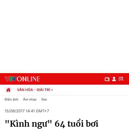
VĂN HÓA - GIẢI TRÍ
Chính trị
Điện ảnh
Âm nhạc
Sao
Xã hội
15/08/2017 14:41 GMT+7
Pháp luật
Chuyên mục
Kinh tế
"Kình ngư" 64 tuổi bơi
Thể thao