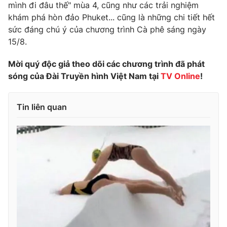
mình đi đâu thế" mùa 4, cũng như các trải nghiệm
Photo
Infographic
khám phá hòn đảo Phuket... cũng là những chi tiết hết
sức đáng chú ý của chương trình Cà phê sáng ngày
15/8.
Video
Shorts video
Mời quý độc giả theo dõi các chương trình đã phát
VTV Money
VTV Thể thao
sóng của Đài Truyền hình Việt Nam tại
TV Online
!
VTV Sức khoẻ
Bất động sản
Tin liên quan
Thị trường 24h
Tấm lòng Việt
VTV4
Vươn mình bằng AI
VTV9
VTV8
Liên hệ tòa soạn
English