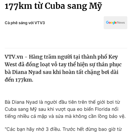
Chính trị
177km từ Cuba sang Mỹ
Truyền hình
Văn hóa - Giải trí
Xã hội
Y tế
Cà phê sáng với VTV3
Đời sống
Pháp luật
Công nghệ
Giáo dục
Y tế
VTV.vn - Hàng trăm người tại thành phố Key
West đã đồng loạt vỗ tay thể hiện sự thán phục
Thế giới
bà Diana Nyad sau khi hoàn tất chặng bơi dài
đến 177km.
Tin tức
Kinh tế
Thế giới đó đây
Tài chính
Bà Diana Nyad là người đầu tiên trên thế giới bơi từ
Dữ liệu và đời sống
Câu chuyện quốc tế
Cuba sang Mỹ sau khi vượt qua eo biển Florida nổi
Thị trường
tiếng nhiều cá mập và sứa mà không cần lồng bảo vệ.
Truyền hình
Góc doanh nghiệp
"Các bạn hãy nhớ 3 điều. Trước hết đừng bao giờ từ