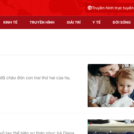
Truyền hình trực tuyến
KINH TẾ
TRUYỀN HÌNH
GIẢI TRÍ
Y TẾ
ĐỜI SỐNG
Pháp luật
Y tế
Truyền hình
Multimedia
Phim VTV
Video
đã chào đón con trai thứ hai của họ.
Hậu trường
Shorts video
Nhân vật
Podcast
Khán giả
EMagazine
Giải sao mai
Photo
Infographic
vỗ tay thể hiện sự thán phục bà Diana