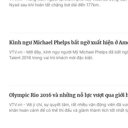
Nyad sau khi hoàn tất chặng bơi dài đến 177km.
Giải trí
Đời sống
Điện ảnh
Du lịch
Kình ngư Michael Phelps bất ngờ xuất hiện ở Ame
Âm nhạc
Làm đẹp
VTV.vn - Mới đây, kình ngư người Mỹ Michael Phelps đã bất ngờ
Talent 2016 trong vai trò khách mời đặc biệt.
Sao
Chất lượng cuộc sốn
Olympic Rio 2016 và những nỗ lực vượt qua giới 
VTV.vn - Với ý chí, sự quyết tâm, rất nhiều vận động viên đã 
khăn hoàn cảnh để có thể thi đấu và giành thành tích tốt nhất t