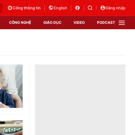
Cổng thông tin
English
Đăng nhập
CÔNG NGHỆ
GIÁO DỤC
VIDEO
PODCAST
VTV Money
VTV Thể thao
VTV Sức khoẻ
Bất động sản
Thị trường 24h
Tấm lòng Việt
Vươn mình bằng AI
VTV4
VTV8
VTV9
Lịch phát sóng
Giao lưu trực tuyến
Sự kiện