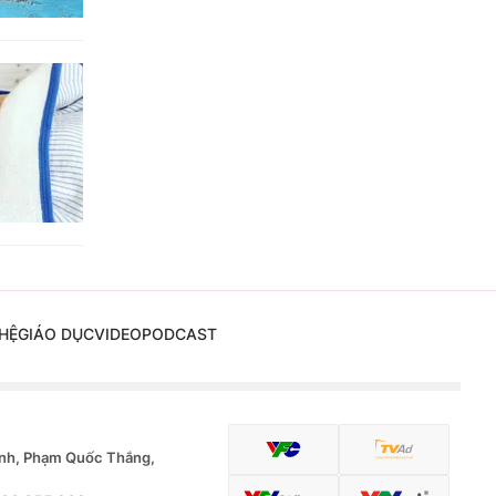
HỆ
GIÁO DỤC
VIDEO
PODCAST
nh, Phạm Quốc Thắng,