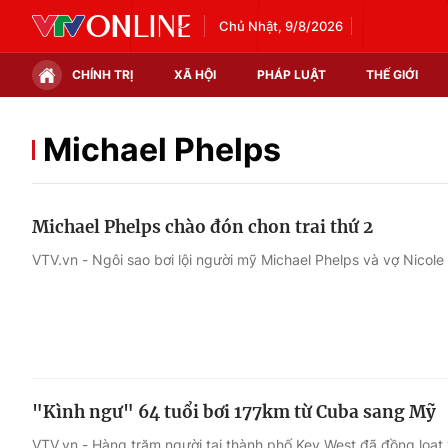
Chủ Nhật, 9/8/2026
CHÍNH TRỊ
XÃ HỘI
PHÁP LUẬT
THẾ GIỚI
Chính trị
Xã hội
Michael Phelps
Thế giới
Kinh tế
Michael Phelps chào đón chon trai thứ 2
Tin tức
Tài chính
VTV.vn - Ngôi sao bơi lội người mỹ Michael Phelps và vợ Nicole 
Thế giới đó đây
Thị trường
Câu chuyện quốc tế
Góc doanh nghiệp
Dữ liệu và đời sống
"Kình ngư" 64 tuổi bơi 177km từ Cuba sang Mỹ
VTV.vn - Hàng trăm người tại thành phố Key West đã đồng loạt 