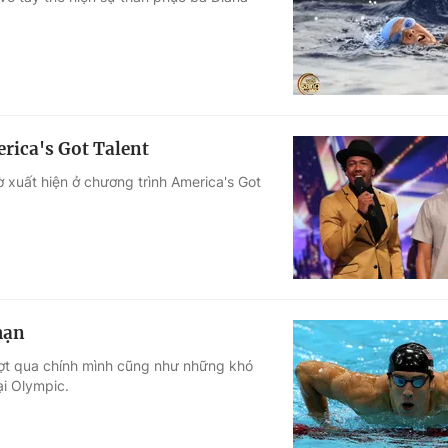
Góc ảnh
Giáo dục
Công nghệ
Tuyển sinh
Hitech Công ng
rica's Got Talent
Học trực tuyến
Sản phẩm
 xuất hiện ở chương trình America's Got
g
Thị trường
Tư vấn
hạn
vượt qua chính mình cũng như những khó
ại Olympic.