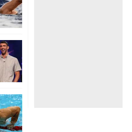
Liên hệ toà soạn
hệ tương lai