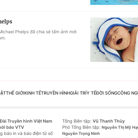
helps
Michael Phelps đã chia sẻ tấm ảnh mới
am.
UẬT
THẾ GIỚI
KINH TẾ
TRUYỀN HÌNH
GIẢI TRÍ
Y TẾ
ĐỜI SỐNG
CÔNG NG
Đài Truyền hình Việt Nam
Tổng Biên tập:
Vũ Thanh Thủy
hời báo VTV
Phó Tổng Biên tập:
Nguyễn Thị Mỹ Hạ
g báo in và báo điện tử số
Nguyễn Trọng Ninh