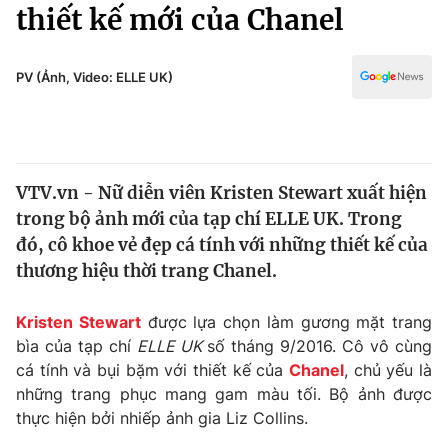
Chính trị
thiết kế mới của Chanel
Truyền hình
Văn hóa - Giải trí
Xã hội
Y tế
PV (Ảnh, Video: ELLE UK)
Đời sống
Pháp luật
Công nghệ
Giáo dục
Y tế
VTV.vn - Nữ diễn viên Kristen Stewart xuất hiện
trong bộ ảnh mới của tạp chí ELLE UK. Trong
Thế giới
đó, cô khoe vẻ đẹp cá tính với những thiết kế của
thương hiệu thời trang Chanel.
Tin tức
Kinh tế
Thế giới đó đây
Kristen Stewart
được lựa chọn làm gương mặt trang
Tài chính
bìa của tạp chí
ELLE UK
số tháng 9/2016. Cô vô cùng
Dữ liệu và đời sống
Câu chuyện quốc tế
cá tính và bụi bặm với thiết kế của
Chanel
, chủ yếu là
Thị trường
những trang phục mang gam màu tối. Bộ ảnh được
Truyền hình
Góc doanh nghiệp
thực hiện bởi nhiếp ảnh gia Liz Collins.