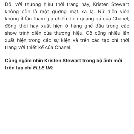
Phim VTV
Đối với thương hiệu thời trang này, Kristen Stewart
Giải trí
không còn là một gương mặt xa lạ. Nữ diễn viên
Hậu trường
không ít lần tham gia chiến dịch quảng bá của Chanel,
Điện ảnh
Đời sống
Nhân vật
đồng thời hay xuất hiện ở hàng ghế đầu trong các
Âm nhạc
show trình diễn của thương hiệu. Cô cũng nhiều lần
Du lịch
Khán giả
xuất hiện trong các sự kiện và trên các tạp chí thời
Giáo dục
Sao
trang với thiết kế của Chanel.
Làm đẹp
Giải sao mai
Tuyển sinh
Công nghệ
Chất lượng cuộc sống
Cùng ngắm nhìn Kristen Stewart trong bộ ảnh mới
Học trực tuyến
trên tạp chí
ELLE UK
:
Hitech Công nghệ tương lai
Giao lưu trực tuyến
Sản phẩm
Lịch phát sóng
Thị trường
Tư vấn
Chuyên mục khác
Emagazine
Podcast