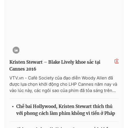
THỜI BÁO VTV
Theo dõi báo trên
Kristen Stewart – Blake Lively khoe sắc tại
Cannes 2016
Cơ quan chủ quản:
Đài Truyền hình Việt Nam
VTV.vn - Café Society của đạo diễn Woody Allen đã
Cơ quan báo chí:
Thời báo VTV
được lựa chọn khởi động cho LHP Cannes năm nay và
Giấy phép hoạt động báo in và báo điện tử số 483/GP-BTTTT
vào lúc này, các ngôi sao của phim đã tỏa sáng trên...
cấp ngày 29/12/2023
Tổng Biên tập:
Vũ Thanh Thủy
Chê bai Hollywood, Kristen Stewart thích thú
Phó Tổng Biên tập:
Nguyễn Thị Mỹ Hạnh, Phạm Quốc Thắng,
với phong cách làm phim không vì tiền ở Pháp
Nguyễn Trọng Ninh
Tổng đài VTV:
024.38 355 931 - 024.38 355 932