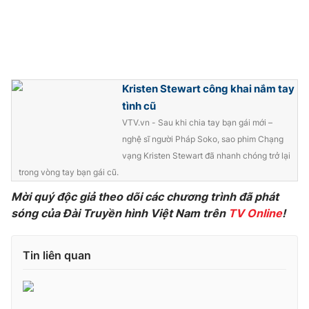
Photo
Infographic
Video
Shorts video
Kristen Stewart công khai nắm tay
VTV Money
VTV Thể thao
tình cũ
VTV.vn - Sau khi chia tay bạn gái mới –
nghệ sĩ người Pháp Soko, sao phim Chạng
VTV Sức khoẻ
Bất động sản
vạng Kristen Stewart đã nhanh chóng trở lại
trong vòng tay bạn gái cũ.
Thị trường 24h
Tấm lòng Việt
Mời quý độc giả theo dõi các chương trình đã phát
sóng của Đài Truyền hình Việt Nam trên
TV Online
!
VTV4
Vươn mình bằng AI
Tin liên quan
VTV9
VTV8
Liên hệ tòa soạn
English