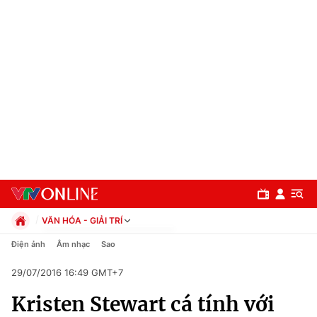
VĂN HÓA - GIẢI TRÍ
Chính trị
Điện ảnh
Âm nhạc
Sao
Xã hội
29/07/2016 16:49 GMT+7
Pháp luật
Chuyên mục
Kinh tế
Kristen Stewart cá tính với
Thể thao