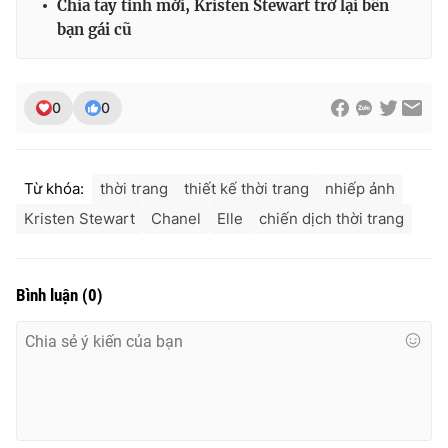
Chia tay tình mới, Kristen Stewart trở lại bên
Ðiện thoại Thời báo VTV:
024.66 897 897
bạn gái cũ
Email:
toasoan@vtv.vn
Liên hệ quảng cáo:
024-7300.7108
0
0
Từ khóa:
thời trang
thiết kế thời trang
nhiếp ảnh
Kristen Stewart
Chanel
Elle
chiến dịch thời trang
Bình luận
(
0
)
® Cấm sao chép dưới mọi hình thức nếu không có sự chấp
thuận bằng văn bản. Ghi rõ nguồn VTV.vn khi phát hành lại
thông tin từ website này.