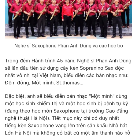
Photo
Infographic
Video
Shorts video
VTV Money
VTV Thể thao
Nghệ sĩ Saxophone Phan Anh Dũng và các học trò
Trong đêm Hành trình 45 năm, Nghệ sĩ Phan Anh Dũng
VTV Sức khoẻ
Bất động sản
sẽ lần đầu tiên sử dụng cây kèn Sopranino Sax độc
nhất vô nhị tại Việt Nam, biểu diễn các bản nhạc như:
Thị trường 24h
Tấm lòng Việt
Đêm đông, Một mình, St.thomas...
Đặc biệt, anh sẽ biểu diễn bản nhạc "Một mình" cùng
VTV4
Vươn mình bằng AI
một học sinh khiếm thị và một học sinh bị bệnh tự kỷ
(đang theo học môn Saxophone tại trường Cao đẳng
VTV9
VTV8
nghệ thuật Hà Nội). Tiết mục này chỉ có duy nhất
tiếng kèn Saxophone vang lên trên sân khấu Nhà hát
Lớn Hà Nội mà không có bất cứ một âm thanh nào hỗ
Liên hệ tòa soạn
English