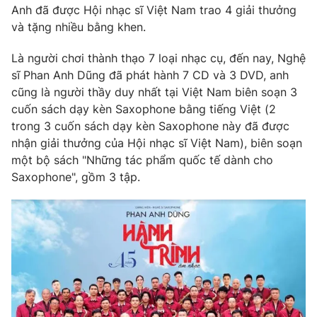
Phim VTV
Anh đã được Hội nhạc sĩ Việt Nam trao 4 giải thưởng
Giải trí
và tặng nhiều bằng khen.
Hậu trường
Điện ảnh
Đời sống
Là người chơi thành thạo 7 loại nhạc cụ, đến nay, Nghệ
Nhân vật
Âm nhạc
sĩ Phan Anh Dũng đã phát hành 7 CD và 3 DVD, anh
Du lịch
Khán giả
cũng là người thầy duy nhất tại Việt Nam biên soạn 3
Giáo dục
Sao
cuốn sách dạy kèn Saxophone bằng tiếng Việt (2
Làm đẹp
Giải sao mai
trong 3 cuốn sách dạy kèn Saxophone này đã được
Tuyển sinh
Công nghệ
Chất lượng cuộc sống
nhận giải thưởng của Hội nhạc sĩ Việt Nam), biên soạn
Học trực tuyến
một bộ sách "Những tác phẩm quốc tế dành cho
Hitech Công nghệ tương lai
Saxophone", gồm 3 tập.
Giao lưu trực tuyến
Sản phẩm
Lịch phát sóng
Thị trường
Tư vấn
Chuyên mục khác
Emagazine
Podcast