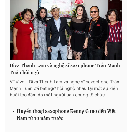
Ðiện thoại Thời báo VTV:
024.66 897 897
Email:
toasoan@vtv.vn
Liên hệ quảng cáo:
024-7300.7108
Diva Thanh Lam và nghệ sĩ saxophone Trần Mạnh
Tuấn hội ngộ
VTV.vn - Diva Thanh Lam và nghệ sĩ saxophone Trần
Mạnh Tuấn đã bất ngờ hội nghộ nhau tại một sự kiện
buổi toạ đàm do một người bạn chung tổ chức.
® Cấm sao chép dưới mọi hình thức nếu không có sự chấp
thuận bằng văn bản. Ghi rõ nguồn VTV.vn khi phát hành lại
Huyền thoại saxophone Kenny G mơ đến Việt
thông tin từ website này.
Nam từ 10 năm trước