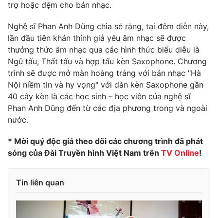
trợ hoặc đệm cho bản nhạc.
Nghệ sĩ Phan Anh Dũng chia sẻ rằng, tại đêm diễn này,
lần đầu tiên khán thính giả yêu âm nhạc sẽ được
THỜI BÁO VTV
thưởng thức âm nhạc qua các hình thức biểu diễu là
Ngũ tấu, Thất tấu và hợp tấu kèn Saxophone. Chương
trình sẽ được mở màn hoàng tráng với bản nhạc "Hà
Nội niềm tin và hy vọng" với dàn kèn Saxophone gần
Theo dõi báo trên
40 cây kèn là các học sinh – học viên của nghệ sĩ
Phan Anh Dũng đến từ các địa phương trong và ngoài
nước.
Cơ quan chủ quản:
Đài Truyền hình Việt Nam
Cơ quan báo chí:
Thời báo VTV
* Mời quý độc giả theo dõi các chương trình đã phát
Giấy phép hoạt động báo in và báo điện tử số 483/GP-BTTTT
sóng của Đài Truyền hình Việt Nam trên
TV Online
!
cấp ngày 29/12/2023
Tổng Biên tập:
Vũ Thanh Thủy
Tin liên quan
Phó Tổng Biên tập:
Nguyễn Thị Mỹ Hạnh, Phạm Quốc Thắng,
Nguyễn Trọng Ninh
Tổng đài VTV:
024.38 355 931 - 024.38 355 932