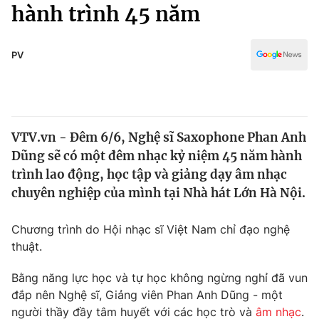
Chính trị
hành trình 45 năm
Truyền hình
Văn hóa - Giải trí
Xã hội
Y tế
PV
Đời sống
Pháp luật
Công nghệ
Giáo dục
Y tế
VTV.vn - Đêm 6/6, Nghệ sĩ Saxophone Phan Anh
Dũng sẽ có một đêm nhạc kỷ niệm 45 năm hành
Thế giới
trình lao động, học tập và giảng dạy âm nhạc
chuyên nghiệp của mình tại Nhà hát Lớn Hà Nội.
Tin tức
Kinh tế
Thế giới đó đây
Chương trình do Hội nhạc sĩ Việt Nam chỉ đạo nghệ
Tài chính
thuật.
Dữ liệu và đời sống
Câu chuyện quốc tế
Thị trường
Bằng năng lực học và tự học không ngừng nghỉ đã vun
Truyền hình
đắp nên Nghệ sĩ, Giảng viên Phan Anh Dũng - một
Góc doanh nghiệp
người thầy đầy tâm huyết với các học trò và
âm nhạc
.