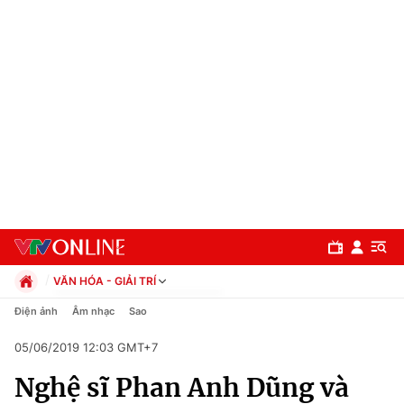
VĂN HÓA - GIẢI TRÍ
Chính trị
Điện ảnh
Âm nhạc
Sao
Xã hội
05/06/2019 12:03 GMT+7
Pháp luật
Chuyên mục
Kinh tế
Nghệ sĩ Phan Anh Dũng và
Thể thao