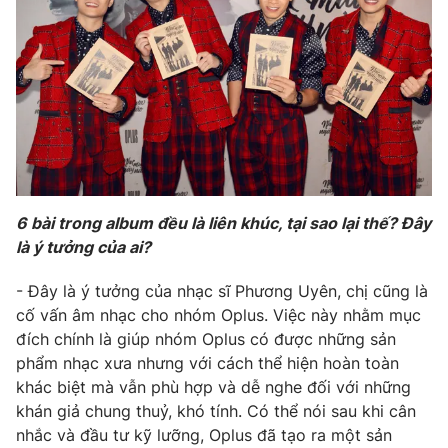
Email:
toasoan@vtv.vn
Liên hệ quảng cáo:
024-7300.7108
6 bài trong album đều là liên khúc, tại sao lại thế? Đây
là ý tưởng của ai?
- Đây là ý tưởng của nhạc sĩ Phương Uyên, chị cũng là
® Cấm sao chép dưới mọi hình thức nếu không có sự chấp
cố vấn âm nhạc cho nhóm Oplus. Việc này nhằm mục
thuận bằng văn bản. Ghi rõ nguồn VTV.vn khi phát hành lại
đích chính là giúp nhóm Oplus có được những sản
thông tin từ website này.
phẩm nhạc xưa nhưng với cách thể hiện hoàn toàn
khác biệt mà vẫn phù hợp và dễ nghe đối với những
khán giả chung thuỷ, khó tính. Có thể nói sau khi cân
nhắc và đầu tư kỹ lưỡng, Oplus đã tạo ra một sản