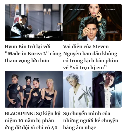
Hyun Bin trở lại với
Vai diễn của Steven
"Made in Korea 2" cùng
Nguyễn ban đầu không
tham vọng lớn hơn
có trong kịch bản phim
về “vũ trụ chị em”
BLACKPINK: Sự kiện kỷ
Sự chuyển mình của
niệm 10 năm bị phản
những người kể chuyện
ứng dữ dội vì chỉ có 40
bằng âm nhạc