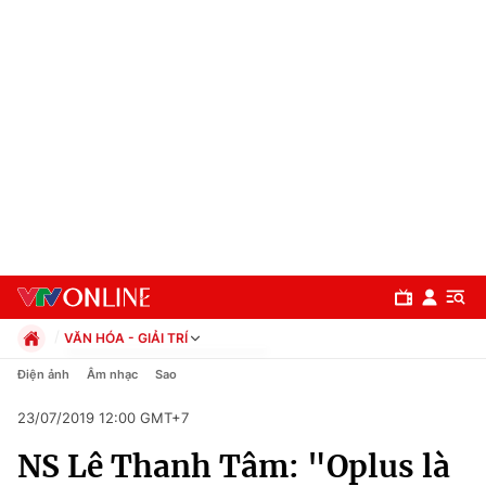
VĂN HÓA - GIẢI TRÍ
Chính trị
Điện ảnh
Âm nhạc
Sao
Xã hội
23/07/2019 12:00 GMT+7
Pháp luật
Chuyên mục
Kinh tế
NS Lê Thanh Tâm: "Oplus là
Thể thao