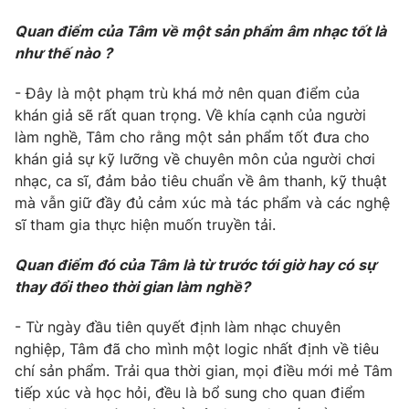
Photo
Infographic
Quan điểm của Tâm về một sản phẩm âm nhạc tốt là
như thế nào ?
Video
Shorts video
- Đây là một phạm trù khá mở nên quan điểm của
khán giả sẽ rất quan trọng. Về khía cạnh của người
VTV Money
VTV Thể thao
làm nghề, Tâm cho rằng một sản phẩm tốt đưa cho
khán giả sự kỹ lưỡng về chuyên môn của người chơi
nhạc, ca sĩ, đảm bảo tiêu chuẩn về âm thanh, kỹ thuật
VTV Sức khoẻ
Bất động sản
mà vẫn giữ đầy đủ cảm xúc mà tác phẩm và các nghệ
sĩ tham gia thực hiện muốn truyền tải.
Thị trường 24h
Tấm lòng Việt
Quan điểm đó của Tâm là từ trước tới giờ hay có sự
thay đổi theo thời gian làm nghề?
VTV4
Vươn mình bằng AI
- Từ ngày đầu tiên quyết định làm nhạc chuyên
VTV9
VTV8
nghiệp, Tâm đã cho mình một logic nhất định về tiêu
chí sản phẩm. Trải qua thời gian, mọi điều mới mẻ Tâm
tiếp xúc và học hỏi, đều là bổ sung cho quan điểm
Liên hệ tòa soạn
English