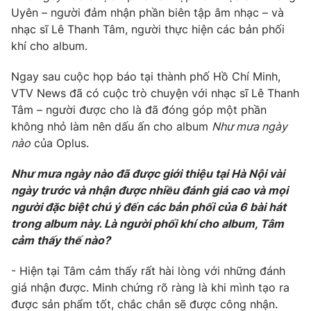
Phim VTV
Uyên – người đảm nhận phần biên tập âm nhạc – và
Giải trí
nhạc sĩ Lê Thanh Tâm, người thực hiện các bản phối
Hậu trường
Điện ảnh
khí cho album.
Đời sống
Nhân vật
Âm nhạc
Ngay sau cuộc họp báo tại thành phố Hồ Chí Minh,
Du lịch
Khán giả
VTV News đã có cuộc trò chuyện với nhạc sĩ Lê Thanh
Giáo dục
Sao
Tâm – người được cho là đã đóng góp một phần
Làm đẹp
Giải sao mai
Tuyển sinh
không nhỏ làm nên dấu ấn cho album
Như mưa ngày
Công nghệ
Chất lượng cuộc sống
nào
của Oplus.
Học trực tuyến
Hitech Công nghệ tương lai
Như mưa ngày nào đã được giới thiệu tại Hà Nội vài
Giao lưu trực tuyến
ngày trước và nhận được nhiều đánh giá cao và mọi
Sản phẩm
người đặc biệt chú ý đến các bản phối của 6 bài hát
Lịch phát sóng
Thị trường
trong album này. Là người phối khí cho album, Tâm
cảm thấy thế nào?
Tư vấn
Chuyên mục khác
- Hiện tại Tâm cảm thấy rất hài lòng với những đánh
giá nhận được. Minh chứng rõ ràng là khi mình tạo ra
Emagazine
Podcast
được sản phẩm tốt, chắc chắn sẽ được công nhận.