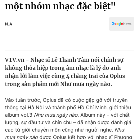
Chính trị
một nhóm nhạc đặc biệt"
Truyền hình
Văn hóa - Giải trí
Xã hội
Y tế
N.A
Đời sống
Pháp luật
Công nghệ
Giáo dục
Y tế
VTV.vn - Nhạc sĩ Lê Thanh Tâm nói chính sự
không thỏa hiệp trong âm nhạc là lý do anh
Thế giới
nhận lời làm việc cùng 4 chàng trai của Oplus
trong sản phẩm mới Như mưa ngày nào.
Tin tức
Kinh tế
Thế giới đó đây
Vào tuần trước, Oplus đã có cuộc gặp gỡ với truyền
Tài chính
thông tại Hà Nội và thành phố Hồ Chí Minh, giới thiệu
Dữ liệu và đời sống
Câu chuyện quốc tế
album vol.3
Như mưa ngày nào
. Album này – với chất
Thị trường
lượng, sự đầu tư và chỉn chu – đã nhận được đánh giá
Truyền hình
Góc doanh nghiệp
cao từ giới chuyên môn cũng như người nghe.
Như
mưa ngày nào
được Oplus kết hợp với nhạc sĩ Phương