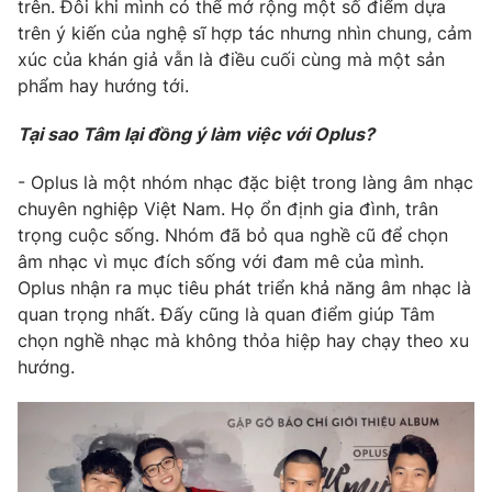
trên. Đôi khi mình có thể mở rộng một số điểm dựa
trên ý kiến của nghệ sĩ hợp tác nhưng nhìn chung, cảm
xúc của khán giả vẫn là điều cuối cùng mà một sản
phẩm hay hướng tới.
THỜI BÁO VTV
Tại sao Tâm lại đồng ý làm việc với Oplus?
Theo dõi báo trên
- Oplus là một nhóm nhạc đặc biệt trong làng âm nhạc
chuyên nghiệp Việt Nam. Họ ổn định gia đình, trân
trọng cuộc sống. Nhóm đã bỏ qua nghề cũ để chọn
Cơ quan chủ quản:
Đài Truyền hình Việt Nam
âm nhạc vì mục đích sống với đam mê của mình.
Cơ quan báo chí:
Thời báo VTV
Oplus nhận ra mục tiêu phát triển khả năng âm nhạc là
Giấy phép hoạt động báo in và báo điện tử số 483/GP-BTTTT
quan trọng nhất. Đấy cũng là quan điểm giúp Tâm
cấp ngày 29/12/2023
chọn nghề nhạc mà không thỏa hiệp hay chạy theo xu
Tổng Biên tập:
Vũ Thanh Thủy
hướng.
Phó Tổng Biên tập:
Nguyễn Thị Mỹ Hạnh, Phạm Quốc Thắng,
Nguyễn Trọng Ninh
Tổng đài VTV:
024.38 355 931 - 024.38 355 932
Ðiện thoại Thời báo VTV:
024.66 897 897