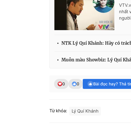
VTV.v
nhất 
người
NTK Lý Quí Khánh: Hãy có trác
Muôn màu Showbiz: Lý Quí Khán
0
0
Bài đọc hay? Thả t
Từ khóa:
Lý Quí Khánh