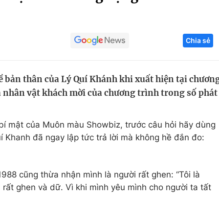
Góc ảnh
Chia sẻ
Giáo dục
Công nghệ
Tuyển sinh
Hitech Công ng
về bản thân của Lý Quí Khánh khi xuất hiện tại chươn
Học trực tuyến
Sản phẩm
 nhân vật khách mời của chương trình trong số phát
g
Thị trường
Tư vấn
g bí mật của Muôn màu Showbiz, trước câu hỏi hãy dùng
í Khanh đã ngay lập tức trả lời mà không hề đắn đo:
988 cũng thừa nhận mình là người rất ghen: “Tôi là
i rất ghen và dữ. Vì khi mình yêu mình cho người ta tất