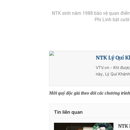
NTK sinh năm 1988 bảo vệ quan điểm c
Phí Linh bật cườ
NTK Lý Quí K
VTV.vn - Khi được
này, Lý Quí Khánh
Mời quý độc giả theo dõi các chương trìn
Tin liên quan
NTK L