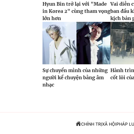
Hyun Bin trở lại với "Made
Vai diễn 
in Korea 2" cùng tham vọng
ban đầu k
lớn hơn
kịch bản 
Sự chuyển mình của những
Hành trìn
người kể chuyện bằng âm
cốt lõi c
nhạc
CHÍNH TRỊ
XÃ HỘI
PHÁP L