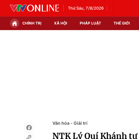
Thứ Sáu, 7/8/2026
CHÍNH TRỊ
XÃ HỘI
PHÁP LUẬT
THẾ GIỚI
Chính trị
Xã hội
Thế giới
Kinh tế
Tin tức
Tài chính
Thế giới đó đây
Thị trường
Câu chuyện quốc tế
Góc doanh nghiệp
Dữ liệu và đời sống
Văn hóa - Giải trí
NTK Lý Quí Khánh tự