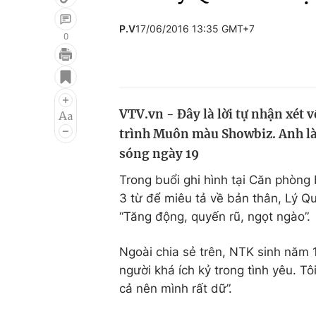
P.V
17/06/2016 13:35 GMT+7
0
Giải trí
Đời sống
Điện ảnh
Du lịch
VTV.vn - Đây là lời tự nhận xét 
Âm nhạc
Làm đẹp
trình Muôn màu Showbiz. Anh là
Sao
Chất lượng cuộc sốn
sóng ngày 19
Trong buổi ghi hình tại Căn phòn
3 từ để miêu tả về bản thân, Lý Qu
“Tăng động, quyến rũ, ngọt ngào”.
Ngoài chia sẻ trên, NTK sinh năm 1
người khá ích kỷ trong tình yêu. Tô
cả nên mình rất dữ”.