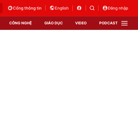
Cổng thông tin
English
Đăng nhập
CÔNG NGHỆ
GIÁO DỤC
VIDEO
PODCAST
VTV Money
VTV Thể thao
VTV Sức khoẻ
Bất động sản
Thị trường 24h
Tấm lòng Việt
Vươn mình bằng AI
VTV4
VTV8
VTV9
Lịch phát sóng
Giao lưu trực tuyến
Sự kiện