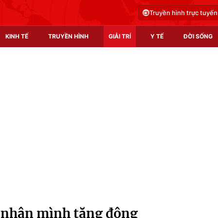
Truyền hình trực tuyến
KINH TẾ
TRUYỀN HÌNH
GIẢI TRÍ
Y TẾ
ĐỜI SỐNG
Pháp luật
Y tế
Truyền hình
Multimedia
Phim VTV
Video
Hậu trường
Shorts video
Nhân vật
Podcast
Khán giả
EMagazine
Giải sao mai
Photo
 nhận mình tăng động
Infographic