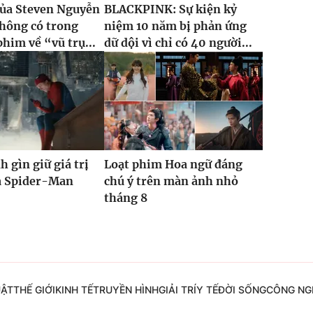
của Steven Nguyễn
BLACKPINK: Sự kiện kỷ
hông có trong
niệm 10 năm bị phản ứng
phim về “vũ trụ...
dữ dội vì chỉ có 40 người...
h gìn giữ giá trị
Loạt phim Hoa ngữ đáng
ủa Spider-Man
chú ý trên màn ảnh nhỏ
tháng 8
UẬT
THẾ GIỚI
KINH TẾ
TRUYỀN HÌNH
GIẢI TRÍ
Y TẾ
ĐỜI SỐNG
CÔNG NG