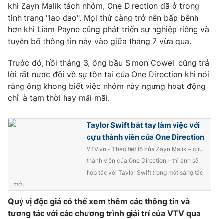
Phim VTV
khi Zayn Malik tách nhóm, One Direction đã ở trong
Giải trí
tình trạng "lao đao". Mọi thứ càng trở nên bấp bênh
Hậu trường
hơn khi Liam Payne cũng phát triển sự nghiệp riêng và
Điện ảnh
Đời sống
tuyên bố thông tin này vào giữa tháng 7 vừa qua.
Nhân vật
Âm nhạc
Du lịch
Khán giả
Trước đó, hồi tháng 3, ông bầu Simon Cowell cũng trả
Giáo dục
Sao
lời rất nước đôi về sự tồn tại của One Direction khi nói
Làm đẹp
Giải sao mai
rằng ông khong biết việc nhóm này ngừng hoạt động
Tuyển sinh
Công nghệ
chỉ là tạm thời hay mãi mãi.
Chất lượng cuộc sống
Học trực tuyến
Hitech Công nghệ tương lai
Giao lưu trực tuyến
Taylor Swift bắt tay làm việc với
Sản phẩm
cựu thành viên của One Direction
VTV.vn - Theo tiết lộ của Zayn Malik – cựu
Lịch phát sóng
Thị trường
thành viên của One Direction – thì anh sẽ
hợp tác với Taylor Swift trong một sáng tác
Tư vấn
mới.
Chuyên mục khác
Quý vị độc giả có thể xem thêm các thông tin và
Emagazine
Podcast
tương tác với các chương trình giải trí của VTV qua