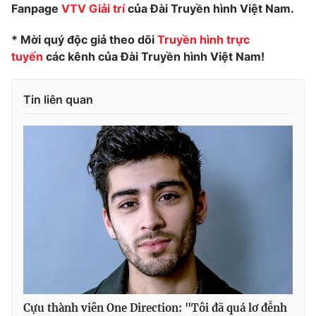
Fanpage
VTV Giải trí
của Đài Truyền hình Việt Nam.
Photo
Infographic
* Mời quý độc giả theo dõi
Truyền hình trực
tuyến
các kênh của Đài Truyền hình Việt Nam!
Video
Shorts video
Tin liên quan
VTV Money
VTV Thể thao
VTV Sức khoẻ
Bất động sản
Thị trường 24h
Tấm lòng Việt
VTV4
Vươn mình bằng AI
VTV9
VTV8
Cựu thành viên One Direction: "Tôi đã quá lơ đễnh
Liên hệ tòa soạn
English