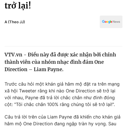
Chính trị
trở lại!
Truyền hình
Văn hóa - Giải trí
Xã hội
Y tế
A (Theo JJ)
Đời sống
Pháp luật
Công nghệ
Giáo dục
Y tế
VTV.vn - Điều này đã được xác nhận bởi chính
thành viên của nhóm nhạc đình đám One
Thế giới
Direction – Liam Payne.
Tin tức
Kinh tế
Trước câu hỏi một khán giả hâm mộ đặt ra trên mạng
Thế giới đó đây
xã hội Tweeter rằng khi nào One Direction sẽ trở lại
Tài chính
với nhau, Payne đã trả lời chắc chắn như đinh đóng
Dữ liệu và đời sống
Câu chuyện quốc tế
cột: "Tôi chắc chắn 100% rằng chúng tôi sẽ trở lại!".
Thị trường
Truyền hình
Câu trả lời trên của Liam Payne đã khiến cho khán giả
Góc doanh nghiệp
hâm mộ One Direction đang ngập tràn hy vọng. Sau