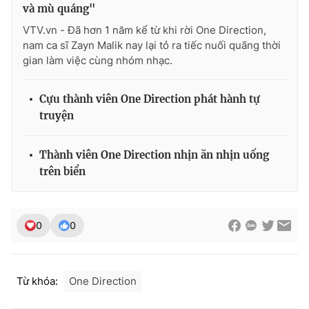
và mù quáng"
VTV.vn - Đã hơn 1 năm kể từ khi rời One Direction,
nam ca sĩ Zayn Malik nay lại tỏ ra tiếc nuối quãng thời
gian làm việc cùng nhóm nhạc.
THỜI BÁO VTV
Cựu thành viên One Direction phát hành tự
truyện
Theo dõi báo trên
Thành viên One Direction nhịn ăn nhịn uống
trên biển
Cơ quan chủ quản:
Đài Truyền hình Việt Nam
Cơ quan báo chí:
Thời báo VTV
Giấy phép hoạt động báo in và báo điện tử số 483/GP-BTTTT
0
0
cấp ngày 29/12/2023
Tổng Biên tập:
Vũ Thanh Thủy
Phó Tổng Biên tập:
Nguyễn Thị Mỹ Hạnh, Phạm Quốc Thắng,
Nguyễn Trọng Ninh
Từ khóa:
One Direction
Tổng đài VTV:
024.38 355 931 - 024.38 355 932