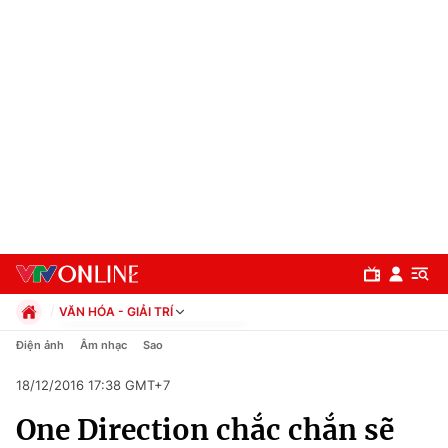
VĂN HÓA - GIẢI TRÍ
Chính trị
Điện ảnh
Âm nhạc
Sao
Xã hội
18/12/2016 17:38 GMT+7
Pháp luật
Chuyên mục
Kinh tế
One Direction chắc chắn sẽ
Thể thao