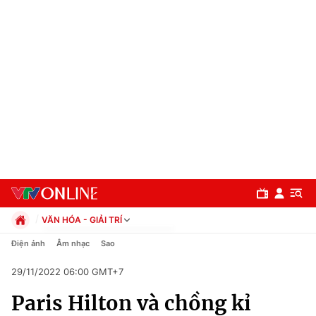
VĂN HÓA - GIẢI TRÍ
Chính trị
Điện ảnh
Âm nhạc
Sao
Xã hội
29/11/2022 06:00 GMT+7
Pháp luật
Chuyên mục
Kinh tế
Paris Hilton và chồng kỉ
Thể thao