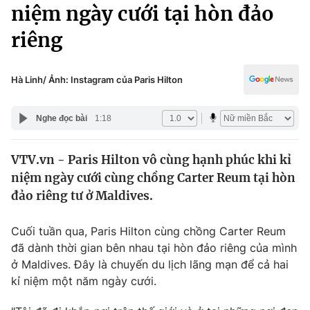
Chính trị
niệm ngày cưới tại hòn đảo
Truyền hình
riêng
Văn hóa - Giải trí
Xã hội
Y tế
Đời sống
Hà Linh/ Ảnh: Instagram của Paris Hilton
Pháp luật
Công nghệ
Giáo dục
Nghe đọc bài
1:18
Y tế
VTV.vn - Paris Hilton vô cùng hạnh phúc khi kỉ
Thế giới
niệm ngày cưới cùng chồng Carter Reum tại hòn
Tin tức
đảo riêng tư ở Maldives.
Kinh tế
Thế giới đó đây
Cuối tuần qua, Paris Hilton cùng chồng Carter Reum
Tài chính
Dữ liệu và đời sống
đã dành thời gian bên nhau tại hòn đảo riêng của mình
Câu chuyện quốc tế
Thị trường
ở Maldives. Đây là chuyến du lịch lãng mạn để cả hai
kỉ niệm một năm ngày cưới.
Truyền hình
Góc doanh nghiệp