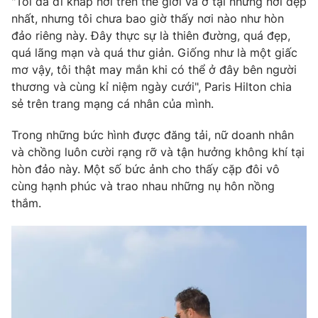
"Tôi đã đi khắp nơi trên thế giới và ở tại những nơi đẹp
Phim VTV
Giải trí
nhất, nhưng tôi chưa bao giờ thấy nơi nào như hòn
Hậu trường
đảo riêng này. Đây thực sự là thiên đường, quá đẹp,
Điện ảnh
quá lãng mạn và quá thư giản. Giống như là một giấc
Đời sống
Nhân vật
mơ vậy, tôi thật may mắn khi có thể ở đây bên người
Âm nhạc
Du lịch
thương và cùng kỉ niệm ngày cưới", Paris Hilton chia
Khán giả
Giáo dục
Sao
sẻ trên trang mạng cá nhân của mình.
Làm đẹp
Giải sao mai
Tuyển sinh
Trong những bức hình được đăng tải, nữ doanh nhân
Công nghệ
Chất lượng cuộc sống
và chồng luôn cười rạng rỡ và tận hưởng không khí tại
Học trực tuyến
Hitech Công nghệ tương lai
hòn đảo này. Một số bức ảnh cho thấy cặp đôi vô
Giao lưu trực tuyến
cùng hạnh phúc và trao nhau những nụ hôn nồng
Sản phẩm
thắm.
Lịch phát sóng
Thị trường
Tư vấn
Chuyên mục khác
Emagazine
Podcast