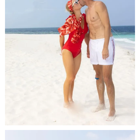
Photo
Infographic
Video
Shorts video
VTV Money
VTV Thể thao
VTV Sức khoẻ
Bất động sản
Thị trường 24h
Tấm lòng Việt
VTV4
Vươn mình bằng AI
VTV9
VTV8
Liên hệ tòa soạn
English