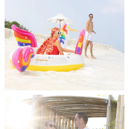
THỜI BÁO VTV
Theo dõi báo trên
Cơ quan chủ quản:
Đài Truyền hình Việt Nam
Cơ quan báo chí:
Thời báo VTV
Giấy phép hoạt động báo in và báo điện tử số 483/GP-BTTTT
cấp ngày 29/12/2023
Tổng Biên tập:
Vũ Thanh Thủy
Phó Tổng Biên tập:
Nguyễn Thị Mỹ Hạnh, Phạm Quốc Thắng,
Nguyễn Trọng Ninh
Tổng đài VTV:
024.38 355 931 - 024.38 355 932