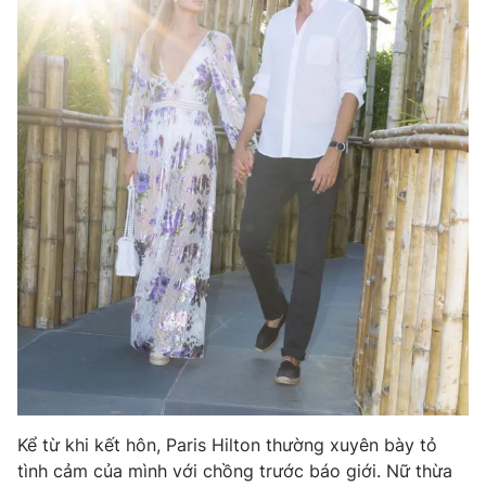
Ðiện thoại Thời báo VTV:
024.66 897 897
Email:
toasoan@vtv.vn
Liên hệ quảng cáo:
024-7300.7108
® Cấm sao chép dưới mọi hình thức nếu không có sự chấp
thuận bằng văn bản. Ghi rõ nguồn VTV.vn khi phát hành lại
thông tin từ website này.
Kể từ khi kết hôn, Paris Hilton thường xuyên bày tỏ
tình cảm của mình với chồng trước báo giới. Nữ thừa