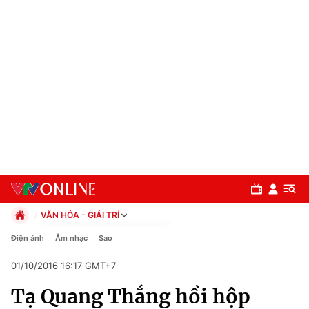
VĂN HÓA - GIẢI TRÍ
Chính trị
Điện ảnh
Âm nhạc
Sao
Xã hội
01/10/2016 16:17 GMT+7
Pháp luật
Chuyên mục
Kinh tế
Tạ Quang Thắng hồi hộp
Thể thao