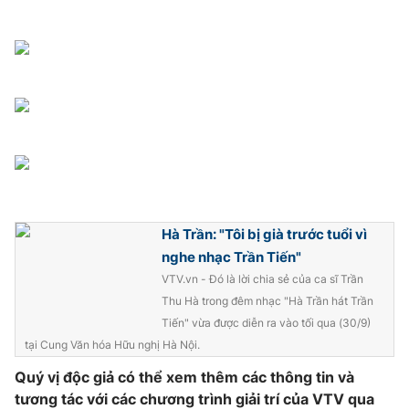
THỜI BÁO VTV
Theo dõi báo trên
Cơ quan chủ quản:
Đài Truyền hình Việt Nam
Hà Trần: "Tôi bị già trước tuổi vì
Cơ quan báo chí:
Thời báo VTV
nghe nhạc Trần Tiến"
Giấy phép hoạt động báo in và báo điện tử số 483/GP-BTTTT
VTV.vn - Đó là lời chia sẻ của ca sĩ Trần
cấp ngày 29/12/2023
Thu Hà trong đêm nhạc "Hà Trần hát Trần
Tổng Biên tập:
Vũ Thanh Thủy
Tiến" vừa được diễn ra vào tối qua (30/9)
tại Cung Văn hóa Hữu nghị Hà Nội.
Phó Tổng Biên tập:
Nguyễn Thị Mỹ Hạnh, Phạm Quốc Thắng,
Nguyễn Trọng Ninh
Quý vị độc giả có thể xem thêm các thông tin và
Tổng đài VTV:
024.38 355 931 - 024.38 355 932
tương tác với các chương trình giải trí của VTV qua