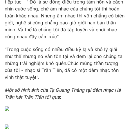
tiếp tục - " Đó là sự đồng điệu trong tâm hồn và cách
nhìn cuộc sống, chứ âm nhạc của chúng tôi thì hoàn
Photo
Infographic
toàn khác nhau. Nhưng âm nhạc thì vốn chẳng có biên
giới, nghệ sĩ cũng chẳng bao giờ giới hạn bản thân
Video
Shorts video
mình. Và thế là chúng tôi đã tập luyện và chơi nhạc
cùng nhau đầy cảm xúc".
VTV Money
VTV Thể thao
"Trong cuộc sống có nhiều điều kỳ lạ và khó lý giải
như thế nhưng nó vẫn tồn tại và đem lại cho chúng ta
VTV Sức khoẻ
Bất động sản
những trải nghiệm khó quên.Chúc mừng thần tượng
của tôi - nhạc sĩ Trần Tiến, đã có một đêm nhạc tôn
Thị trường 24h
Tấm lòng Việt
vinh thật tuyệt".
Một số hình ảnh của Tạ Quang Thắng tại đêm nhạc Hà
VTV4
Vươn mình bằng AI
Trần hát Trần Tiến tối qua
:
VTV9
VTV8
Liên hệ tòa soạn
English