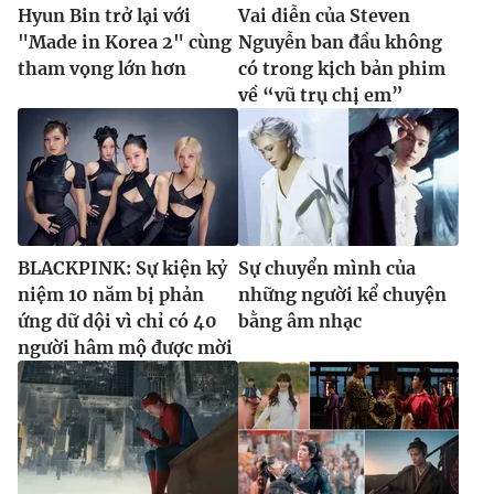
Hyun Bin trở lại với
Vai diễn của Steven
"Made in Korea 2" cùng
Nguyễn ban đầu không
tham vọng lớn hơn
có trong kịch bản phim
về “vũ trụ chị em”
BLACKPINK: Sự kiện kỷ
Sự chuyển mình của
niệm 10 năm bị phản
những người kể chuyện
ứng dữ dội vì chỉ có 40
bằng âm nhạc
người hâm mộ được mời