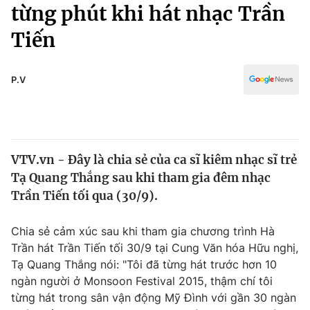
Chính trị
từng phút khi hát nhạc Trần
Truyền hình
Tiến
Văn hóa - Giải trí
Xã hội
Y tế
Đời sống
P.V
Pháp luật
Công nghệ
Giáo dục
Y tế
VTV.vn - Đây là chia sẻ của ca sĩ kiêm nhạc sĩ trẻ
Thế giới
Tạ Quang Thắng sau khi tham gia đêm nhạc
Tin tức
Trần Tiến tối qua (30/9).
Kinh tế
Thế giới đó đây
Chia sẻ cảm xúc sau khi tham gia chương trình Hà
Tài chính
Dữ liệu và đời sống
Trần hát Trần Tiến tối 30/9 tại Cung Văn hóa Hữu nghị,
Câu chuyện quốc tế
Thị trường
Tạ Quang Thắng nói: "Tôi đã từng hát trước hơn 10
ngàn người ở Monsoon Festival 2015, thậm chí tôi
Truyền hình
Góc doanh nghiệp
từng hát trong sân vận động Mỹ Đình với gần 30 ngàn