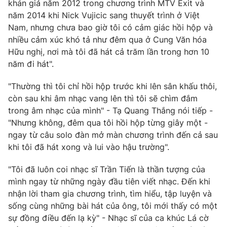
Phim VTV
khán giả năm 2012 trong chương trình MTV Exit và
Giải trí
năm 2014 khi Nick Vujicic sang thuyết trình ở Việt
Hậu trường
Nam, nhưng chưa bao giờ tôi có cảm giác hồi hộp và
Điện ảnh
nhiều cảm xúc khó tả như đêm qua ở Cung Văn hóa
Đời sống
Nhân vật
Hữu nghị, nơi mà tôi đã hát cả trăm lần trong hơn 10
Âm nhạc
Du lịch
Khán giả
năm đi hát".
Giáo dục
Sao
Làm đẹp
Giải sao mai
"Thường thì tôi chỉ hồi hộp trước khi lên sân khấu thôi,
Tuyển sinh
còn sau khi âm nhạc vang lên thì tôi sẽ chìm đắm
Công nghệ
Chất lượng cuộc sống
trong âm nhạc của mình" - Tạ Quang Thắng nói tiếp -
Học trực tuyến
Hitech Công nghệ tương lai
"Nhưng không, đêm qua tôi hồi hộp từng giây một -
Giao lưu trực tuyến
ngay từ câu solo đàn mở màn chương trình đến cả sau
Sản phẩm
khi tôi đã hát xong và lui vào hậu trường".
Lịch phát sóng
Thị trường
"Tôi đã luôn coi nhạc sĩ Trần Tiến là thần tượng của
Tư vấn
mình ngay từ những ngày đầu tiên viết nhạc. Đến khi
nhận lời tham gia chương trình, tìm hiểu, tập luyện và
Chuyên mục khác
sống cùng những bài hát của ông, tôi mới thấy có một
Emagazine
Podcast
sự đồng điều đến lạ kỳ" - Nhạc sĩ của ca khúc Lá cờ