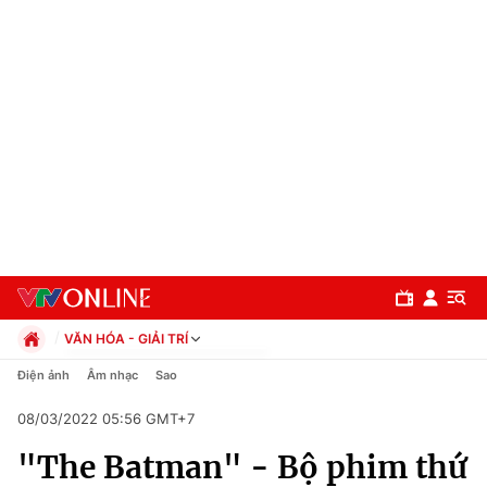
VĂN HÓA - GIẢI TRÍ
Chính trị
Điện ảnh
Âm nhạc
Sao
Xã hội
08/03/2022 05:56 GMT+7
Pháp luật
Chuyên mục
Kinh tế
"The Batman" - Bộ phim thứ
Thể thao