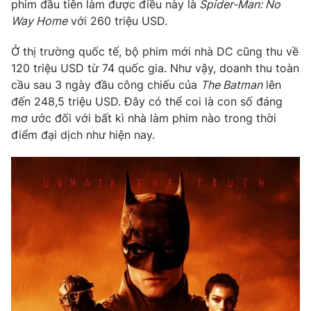
Phim VTV
phim đầu tiên làm được điều này là
Spider-Man: No
Giải trí
Way Home
với 260 triệu USD.
Hậu trường
Điện ảnh
Ở thị trường quốc tế, bộ phim mới nhà DC cũng thu về
Đời sống
Nhân vật
120 triệu USD từ 74 quốc gia. Như vậy, doanh thu toàn
Âm nhạc
Du lịch
cầu sau 3 ngày đầu công chiếu của
The Batman
lên
Khán giả
Giáo dục
Sao
đến 248,5 triệu USD. Đây có thể coi là con số đáng
Làm đẹp
Giải sao mai
mơ ước đối với bất kì nhà làm phim nào trong thời
Tuyển sinh
điểm đại dịch như hiện nay.
Công nghệ
Chất lượng cuộc sống
Học trực tuyến
Hitech Công nghệ tương lai
Giao lưu trực tuyến
Sản phẩm
Lịch phát sóng
Thị trường
Tư vấn
Chuyên mục khác
Emagazine
Podcast