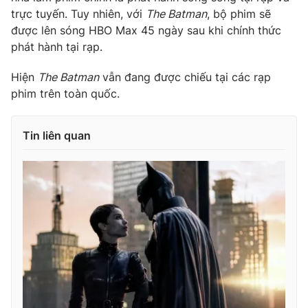
Ðiện thoại Thời báo VTV:
024.66 897 897
trực tuyến. Tuy nhiên, với
The Batman
, bộ phim sẽ
Email:
toasoan@vtv.vn
được lên sóng HBO Max 45 ngày sau khi chính thức
phát hành tại rạp.
Liên hệ quảng cáo:
024-7300.7108
Hiện
The Batman
vẫn đang được chiếu tại các rạp
phim trên toàn quốc.
Tin liên quan
® Cấm sao chép dưới mọi hình thức nếu không có sự chấp
thuận bằng văn bản. Ghi rõ nguồn VTV.vn khi phát hành lại
thông tin từ website này.