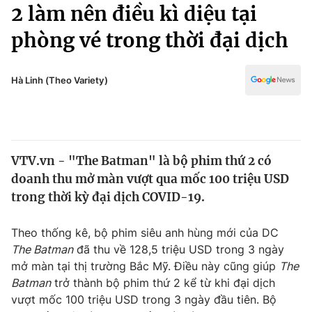
Chính trị
2 làm nên điều kì diệu tại
Truyền hình
phòng vé trong thời đại dịch
Văn hóa - Giải trí
Xã hội
Y tế
Đời sống
Hà Linh (Theo Variety)
Pháp luật
Công nghệ
Giáo dục
Y tế
VTV.vn - "The Batman" là bộ phim thứ 2 có
Thế giới
doanh thu mở màn vượt qua mốc 100 triệu USD
Tin tức
trong thời kỳ đại dịch COVID-19.
Kinh tế
Thế giới đó đây
Theo thống kê, bộ phim siêu anh hùng mới của DC
Tài chính
Dữ liệu và đời sống
The Batman
đã thu về 128,5 triệu USD trong 3 ngày
Câu chuyện quốc tế
Thị trường
mở màn tại thị trường Bắc Mỹ. Điều này cũng giúp
The
Batman
trở thành bộ phim thứ 2 kể từ khi đại dịch
Truyền hình
Góc doanh nghiệp
vượt mốc 100 triệu USD trong 3 ngày đầu tiên. Bộ