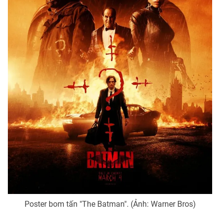
Photo
Infographic
Video
Shorts video
VTV Money
VTV Thể thao
VTV Sức khoẻ
Bất động sản
Thị trường 24h
Tấm lòng Việt
VTV4
Vươn mình bằng AI
VTV9
VTV8
Poster bom tấn "The Batman". (Ảnh: Warner Bros)
Liên hệ tòa soạn
English