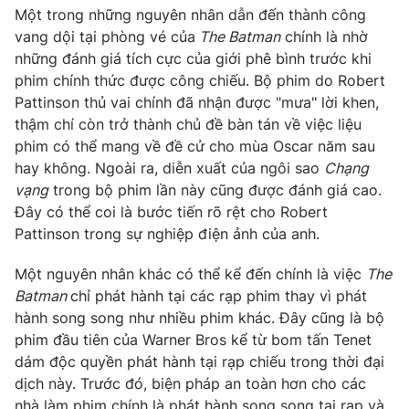
Một trong những nguyên nhân dẫn đến thành công
vang dội tại phòng vé của
The Batman
chính là nhờ
những đánh giá tích cực của giới phê bình trước khi
phim chính thức được công chiếu. Bộ phim do Robert
THỜI BÁO VTV
Pattinson thủ vai chính đã nhận được "mưa" lời khen,
thậm chí còn trở thành chủ đề bàn tán về việc liệu
phim có thể mang về đề cử cho mùa Oscar năm sau
hay không. Ngoài ra, diễn xuất của ngôi sao
Chạng
Theo dõi báo trên
vạng
trong bộ phim lần này cũng được đánh giá cao.
Đây có thể coi là bước tiến rõ rệt cho Robert
Cơ quan chủ quản:
Đài Truyền hình Việt Nam
Pattinson trong sự nghiệp điện ảnh của anh.
Cơ quan báo chí:
Thời báo VTV
Một nguyên nhân khác có thể kể đến chính là việc
The
Giấy phép hoạt động báo in và báo điện tử số 483/GP-BTTTT
Batman
chỉ phát hành tại các rạp phim thay vì phát
cấp ngày 29/12/2023
hành song song như nhiều phim khác. Đây cũng là bộ
Tổng Biên tập:
Vũ Thanh Thủy
phim đầu tiên của Warner Bros kể từ bom tấn Tenet
Phó Tổng Biên tập:
Nguyễn Thị Mỹ Hạnh, Phạm Quốc Thắng,
dám độc quyền phát hành tại rạp chiếu trong thời đại
Nguyễn Trọng Ninh
dịch này. Trước đó, biện pháp an toàn hơn cho các
Tổng đài VTV:
024.38 355 931 - 024.38 355 932
nhà làm phim chính là phát hành song song tại rạp và