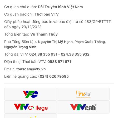
Cơ quan chủ quản:
Đài Truyền hình Việt Nam
Cơ quan báo chí:
Thời báo VTV
Giấy phép hoạt động báo in và báo điện tử số 483/GP-BTTTT
cấp ngày 29/12/2023
Tổng Biên tập:
Vũ Thanh Thủy
Phó Tổng Biên tập:
Nguyễn Thị Mỹ Hạnh, Phạm Quốc Thắng,
Nguyễn Trọng Ninh
Tổng đài VTV:
024.38 355 931 - 024.38 355 932
Ðiện thoại Thời báo VTV:
0988 671 671
Email:
toasoan@vtv.vn
Liên hệ quảng cáo:
(024) 626 79595