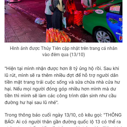
Photo
Infographic
Video
Shorts video
VTV Money
VTV Thể thao
Hình ảnh được Thủy Tiên cập nhật trên trang cá nhân
vào đêm qua (13/10)
VTV Sức khoẻ
Bất động sản
"Hiện tại mình nhận được hơn 8 tỷ ủng hộ rồi. Sau khi
Thị trường 24h
Tấm lòng Việt
lũ rút, mình sẽ ra thêm nhiều đợt để hỗ trợ người dân
tiền mặt trang trải cuộc sống và sửa chửa nhà cửa hư
hại. Nếu mọi người đóng góp nhiều hơn mình mà dư
VTV4
Vươn mình bằng AI
tiền thì mình sẽ làm các công trình dân sinh như cầu
đường hư hại sau lũ nhé".
VTV9
VTV8
Trong thông báo cuối ngày 13/10, cô kêu gọi: "THÔNG
BÁO: Ai có người thân gần đường quốc lộ 13 có thể ra
Liên hệ tòa soạn
English