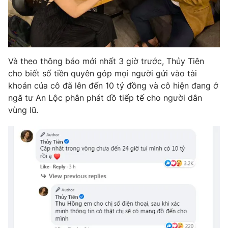
Ðiện thoại Thời báo VTV:
024.66 897 897
Email:
toasoan@vtv.vn
Liên hệ quảng cáo:
024-7300.7108
Và theo thông báo mới nhất 3 giờ trước, Thủy Tiên
cho biết số tiền quyên góp mọi người gửi vào tài
khoản của cô đã lên đến 10 tỷ đồng và cô hiện đang ở
ngã tư An Lộc phân phát đồ tiếp tế cho người dân
vùng lũ.
® Cấm sao chép dưới mọi hình thức nếu không có sự chấp
thuận bằng văn bản. Ghi rõ nguồn VTV.vn khi phát hành lại
thông tin từ website này.