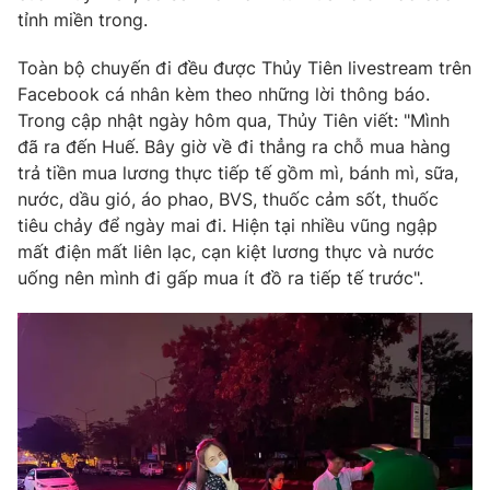
Phim VTV
tỉnh miền trong.
Giải trí
Hậu trường
Toàn bộ chuyến đi đều được Thủy Tiên livestream trên
Điện ảnh
Đời sống
Nhân vật
Facebook cá nhân kèm theo những lời thông báo.
Âm nhạc
Trong cập nhật ngày hôm qua, Thủy Tiên viết: "Mình
Du lịch
Khán giả
đã ra đến Huế. Bây giờ về đi thẳng ra chỗ mua hàng
Giáo dục
Sao
trả tiền mua lương thực tiếp tế gồm mì, bánh mì, sữa,
Làm đẹp
Giải sao mai
Tuyển sinh
nước, dầu gió, áo phao, BVS, thuốc cảm sốt, thuốc
Công nghệ
Chất lượng cuộc sống
tiêu chảy để ngày mai đi. Hiện tại nhiều vũng ngập
Học trực tuyến
mất điện mất liên lạc, cạn kiệt lương thực và nước
Hitech Công nghệ tương lai
Giao lưu trực tuyến
uống nên mình đi gấp mua ít đồ ra tiếp tế trước".
Sản phẩm
Lịch phát sóng
Thị trường
Tư vấn
Chuyên mục khác
Emagazine
Podcast