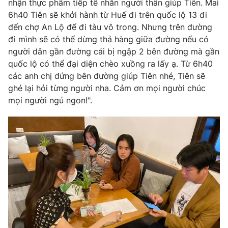
nhận thực phẩm tiếp tế nhắn người thân giúp Tiên. Mai
6h40 Tiên sẽ khởi hành từ Huế đi trên quốc lộ 13 đi
đến chợ An Lộ để đi tàu vô trong. Nhưng trên đường
đi mình sẽ có thể dừng thả hàng giữa đường nếu có
THỜI BÁO VTV
người dân gần đường cái bị ngập 2 bên đường mà gần
quốc lộ có thể đại diện chèo xuồng ra lấy ạ. Từ 6h40
các anh chị đứng bên đường giúp Tiên nhé, Tiên sẽ
ghé lại hỏi từng người nha. Cảm ơn mọi người chúc
Theo dõi báo trên
mọi người ngủ ngon!".
Cơ quan chủ quản:
Đài Truyền hình Việt Nam
Cơ quan báo chí:
Thời báo VTV
Giấy phép hoạt động báo in và báo điện tử số 483/GP-BTTTT
cấp ngày 29/12/2023
Tổng Biên tập:
Vũ Thanh Thủy
Phó Tổng Biên tập:
Nguyễn Thị Mỹ Hạnh, Phạm Quốc Thắng,
Nguyễn Trọng Ninh
Tổng đài VTV:
024.38 355 931 - 024.38 355 932