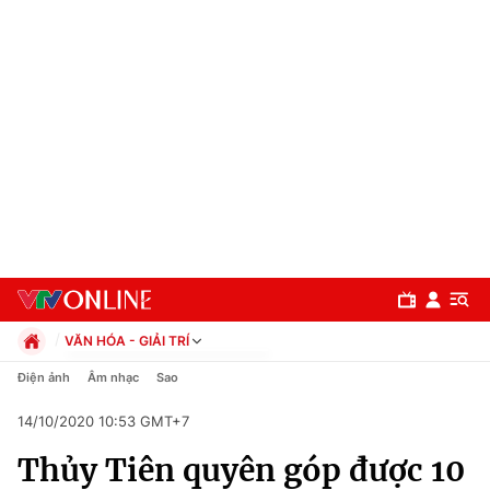
VĂN HÓA - GIẢI TRÍ
Chính trị
Điện ảnh
Âm nhạc
Sao
Xã hội
14/10/2020 10:53 GMT+7
Pháp luật
Chuyên mục
Kinh tế
Thủy Tiên quyên góp được 10
Thể thao