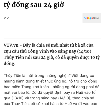
Chính trị
tỷ đồng sau 24 giờ
Truyền hình
Văn hóa - Giải trí
Xã hội
Y tế
P.V
Đời sống
Pháp luật
Công nghệ
Giáo dục
Y tế
VTV.vn - Đây là chia sẻ mới nhất từ bà xã của
cựu cầu thủ Công Vinh vào sáng nay (14/10).
Thế giới
Thủy Tiên nói sau 24 giờ, cô đã quyên được 10 tỷ
đồng.
Tin tức
Kinh tế
Thế giới đó đây
Thủy Tiên là một trong những nghệ sĩ Việt đang có
Tài chính
những hành động thiết thực ủng hộ, hỗ trợ cho đồng
Dữ liệu và đời sống
Câu chuyện quốc tế
bào miền Trung khó khăn - những người đang phải đối
Thị trường
mặt với bão lũ. Cô đã quyết định bay ra Huế vào tối
Truyền hình
Góc doanh nghiệp
qua (13/10) và trong sáng nay (14/10), theo chia sẻ
của Thủy Tiên, cô sẽ khởi hành từ Huế và đi vào các