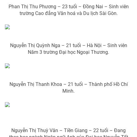
Phan Thị Thu Phương – 23 tuổi – Đồng Nai – Sinh viên
trường Cao đẳng Văn hoá và Du lịch Sài Gòn.
THỜI BÁO VTV
Nguyễn Thị Quỳnh Nga – 21 tuổi – Hà Nội – Sinh viên
Theo dõi báo trên
Năm 3 trường Đại học Ngoại Thương.
Cơ quan chủ quản:
Đài Truyền hình Việt Nam
Cơ quan báo chí:
Thời báo VTV
Giấy phép hoạt động báo in và báo điện tử số 483/GP-BTTTT
Nguyễn Thị Thanh Khoa – 21 tuổi – Thành phố Hồ Chí
cấp ngày 29/12/2023
Minh.
Tổng Biên tập:
Vũ Thanh Thủy
Phó Tổng Biên tập:
Nguyễn Thị Mỹ Hạnh, Phạm Quốc Thắng,
Nguyễn Trọng Ninh
Tổng đài VTV:
024.38 355 931 - 024.38 355 932
Ðiện thoại Thời báo VTV:
024.66 897 897
Nguyễn Thị Thuỳ Vân – Tiền Giang – 22 tuổi – Đang