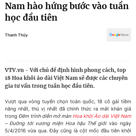
Chính trị
Nam hào hứng bước vào tuần
Truyền hình
học đầu tiên
Văn hóa - Giải trí
Xã hội
Y tế
Đời sống
Thanh Thủy
Pháp luật
Công nghệ
Giáo dục
Y tế
VTV.vn - Với chủ đề định hình phong cách, top
Thế giới
18 Hoa khôi áo dài Việt Nam sẽ được các chuyên
Tin tức
gia tư vấn trong tuần học đầu tiên.
Kinh tế
Thế giới đó đây
Vượt qua vòng tuyển chọn toàn quốc, 18 cô gái tiềm
Tài chính
Dữ liệu và đời sống
năng nhất, thú vị nhất đã chính thức ra mắt khán giả
Câu chuyện quốc tế
Thị trường
trong
Đêm trình diễn mở màn
Hoa khôi Áo dài Việt Nam
– Đường tới vương miện Hoa hậu Thế giới
vào ngày
Truyền hình
Góc doanh nghiệp
5/4/2016 vừa qua. Đây cũng là cột mốc đầu tiên khởi