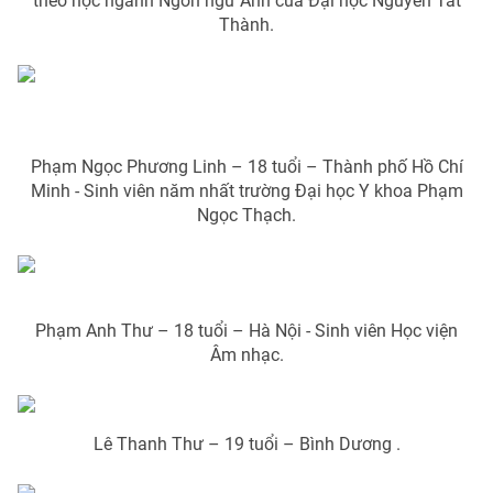
theo học ngành Ngôn ngữ Anh của Đại học Nguyễn Tất
Email:
toasoan@vtv.vn
Thành.
Liên hệ quảng cáo:
024-7300.7108
Phạm Ngọc Phương Linh – 18 tuổi – Thành phố Hồ Chí
Minh - Sinh viên năm nhất trường Đại học Y khoa Phạm
Ngọc Thạch.
Phạm Anh Thư – 18 tuổi – Hà Nội - Sinh viên Học viện
® Cấm sao chép dưới mọi hình thức nếu không có sự chấp
Âm nhạc.
thuận bằng văn bản. Ghi rõ nguồn VTV.vn khi phát hành lại
thông tin từ website này.
Lê Thanh Thư – 19 tuổi – Bình Dương .