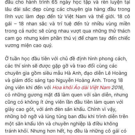
Phim VTV
đầu cho hành trình 65 ngày học tập và rèn luyện tại
Giải trí
lâu đài sắc đẹp cùng các chuyên gia hàng đầu trong
Hậu trường
lĩnh vực làm đẹp đến từ Việt Nam và thế giới. 18 cô
Điện ảnh
gái – 18 nhan sắc và trí tuệ đến từ nhiều vùng miền
Đời sống
Nhân vật
trong cả nước sẽ cùng nhau vượt qua những thử thách
Âm nhạc
Du lịch
Khán giả
cam go nhưng kém phần thú vị để chạm tay đến chiếc
Giáo dục
Sao
vương miện cao quý.
Làm đẹp
Giải sao mai
Tuyển sinh
Ở tuần học đầu tiên với chủ đề định hình phong cách,
Công nghệ
Chất lượng cuộc sống
các thí sinh sẽ được gặp gỡ và trao đổi cùng các
Học trực tuyến
Hitech Công nghệ tương lai
chuyên gia gồm siêu mẫu Hà Anh, đạo diễn Lê Hoàng
Giao lưu trực tuyến
và giám đốc sáng tạo Nguyễn Hoàng Anh. Trong 18
Sản phẩm
ứng viên khi đến với
Hoa khôi Áo dài Việt Nam
2016
,
Lịch phát sóng
có những gương mặt đã làm quen với sàn diễn, nhưng
Thị trường
cũng có không ít ứng viên lần đầu tiên làm quen với
Tư vấn
giày cao gót, với ánh đèn sân khấu. Chính vì vậy,
Chuyên mục khác
những bở ngỡ và lúng túng ban đầu khi trình diễn trên
một sân khấu lớn và chuyên nghiệp là điều không
Emagazine
Podcast
tránh khỏi. Nhưng hơn hết, họ đều là những cô gái có