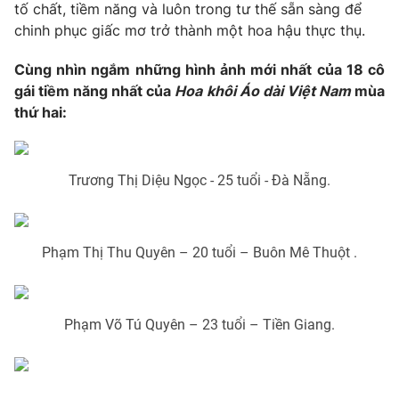
tố chất, tiềm năng và luôn trong tư thế sẵn sàng để
Photo
Infographic
chinh phục giấc mơ trở thành một hoa hậu thực thụ.
Cùng nhìn ngắm những hình ảnh mới nhất của 18 cô
Video
Shorts video
gái tiềm năng nhất của
Hoa khôi Áo dài Việt Nam
mùa
thứ hai:
VTV Money
VTV Thể thao
Trương Thị Diệu Ngọc - 25 tuổi - Đà Nẵng.
VTV Sức khoẻ
Bất động sản
Thị trường 24h
Tấm lòng Việt
Phạm Thị Thu Quyên – 20 tuổi – Buôn Mê Thuột .
VTV4
Vươn mình bằng AI
Phạm Võ Tú Quyên – 23 tuổi – Tiền Giang.
VTV9
VTV8
Liên hệ tòa soạn
English