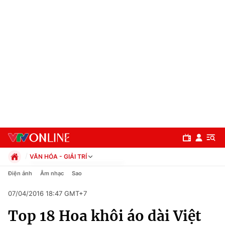
VĂN HÓA - GIẢI TRÍ
Chính trị
Điện ảnh
Âm nhạc
Sao
Xã hội
07/04/2016 18:47 GMT+7
Pháp luật
Chuyên mục
Kinh tế
Top 18 Hoa khôi áo dài Việt
Thể thao