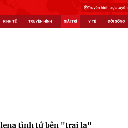
Truyền hình trực tuyến
KINH TẾ
TRUYỀN HÌNH
GIẢI TRÍ
Y TẾ
ĐỜI SỐNG
Pháp luật
Y tế
Truyền hình
Multimedia
Phim VTV
Video
Hậu trường
Shorts video
Nhân vật
Podcast
Khán giả
EMagazine
Giải sao mai
Photo
lena tình tứ bên "trai lạ"
Infographic