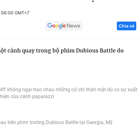
Góc ảnh
5 06:00 GMT+7
Chia sẻ
Giáo dục
Công nghệ
Tuyển sinh
Hitech Công ng
một cảnh quay trong bộ phim Dubious Battle do
Học trực tuyến
Sản phẩm
g
Thị trường
Tư vấn
lff không ngại trao nhau những cử chi thân mật dù có sự xuất
hiện của cánh paparazzi
au trên phim trường Dubious Battle tại Georgia, Mỹ