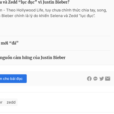
a và Zedd “lục đục” vì Justin Bieber?
n - Theo Hollywood Life, tuy chưa chính thức chia tay, song,
n Bieber chính là lý do khiến Selena và Zedd “lục đục”.
h mới “đá”
nguồn cảm hứng của Justin Bieber
im cho bài đọc
er
zedd