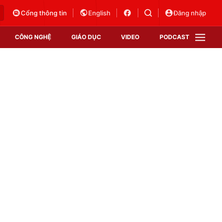
Cổng thông tin
English
Đăng nhập
CÔNG NGHỆ
GIÁO DỤC
VIDEO
PODCAST
VTV Money
VTV Thể thao
VTV Sức khoẻ
Bất động sản
Thị trường 24h
Tấm lòng Việt
Vươn mình bằng AI
VTV4
VTV8
VTV9
Lịch phát sóng
Giao lưu trực tuyến
Sự kiện