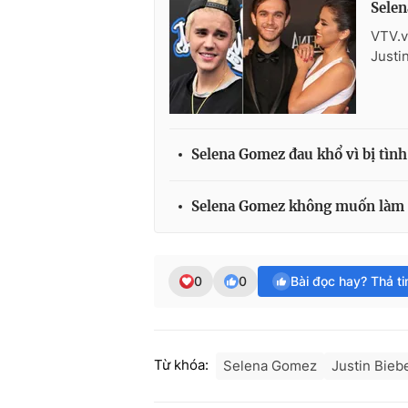
Selen
VTV.v
Justi
Selena Gomez đau khổ vì bị tìn
Selena Gomez không muốn làm 
0
0
Bài đọc hay? Thả t
Từ khóa:
Selena Gomez
Justin Bieb