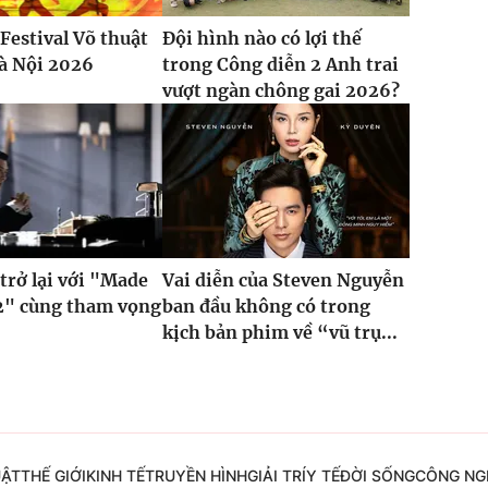
Festival Võ thuật
Đội hình nào có lợi thế
à Nội 2026
trong Công diễn 2 Anh trai
vượt ngàn chông gai 2026?
trở lại với "Made
Vai diễn của Steven Nguyễn
2" cùng tham vọng
ban đầu không có trong
kịch bản phim về “vũ trụ...
UẬT
THẾ GIỚI
KINH TẾ
TRUYỀN HÌNH
GIẢI TRÍ
Y TẾ
ĐỜI SỐNG
CÔNG NG