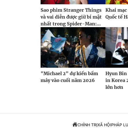
Sao phim Stranger Things
Khai mạc 
và vai diễn được giữ bí mật
Quốc tế H
nhất trong Spider-Man:...
"Michael 2" dự kiến bấm
Hyun Bin 
máy vào cuối năm 2026
in Korea 
lớn hơn
CHÍNH TRỊ
XÃ HỘI
PHÁP L