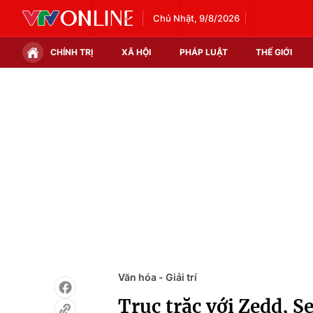
Chủ Nhật, 9/8/2026
CHÍNH TRỊ
XÃ HỘI
PHÁP LUẬT
THẾ GIỚI
Chính trị
Xã hội
Thế giới
Kinh tế
Tin tức
Tài chính
Thế giới đó đây
Thị trường
Câu chuyện quốc tế
Góc doanh nghiệp
Dữ liệu và đời sống
Văn hóa - Giải trí
Trục trặc với Zedd, Se