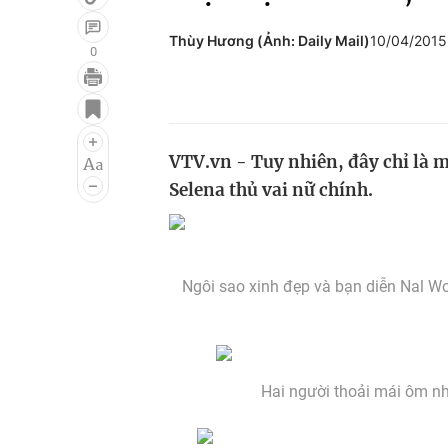
Thùy Hương (Ảnh: Daily Mail)
10/04/201
0
Giải trí
Đời sống
Điện ảnh
Du lịch
VTV.vn - Tuy nhiên, đây chỉ là 
Âm nhạc
Làm đẹp
Selena thủ vai nữ chính.
Sao
Chất lượng cuộc sốn
Ngôi sao xinh đẹp và bạn diễn Nal Wo
Hai người thoải mái ôm nh