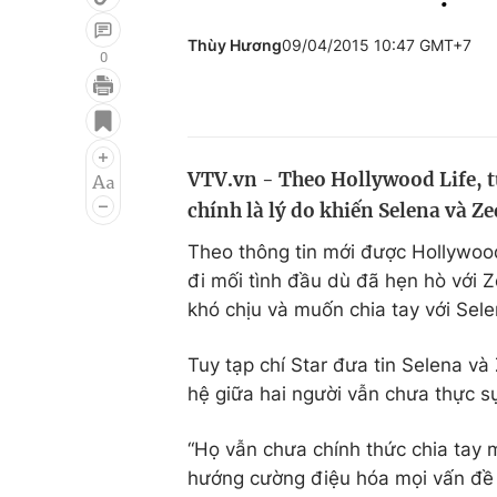
Thùy Hương
09/04/2015 10:47 GMT+7
0
Giải trí
Đời sống
Điện ảnh
Du lịch
VTV.vn - Theo Hollywood Life, tu
Âm nhạc
Làm đẹp
chính là lý do khiến Selena và Z
Sao
Chất lượng cuộc sốn
Theo thông tin mới được Hollywoo
đi mối tình đầu dù đã hẹn hò với 
khó chịu và muốn chia tay với Sele
Tuy tạp chí Star đưa tin Selena và
hệ giữa hai người vẫn chưa thực s
“Họ vẫn chưa chính thức chia tay
hướng cường điệu hóa mọi vấn đề 