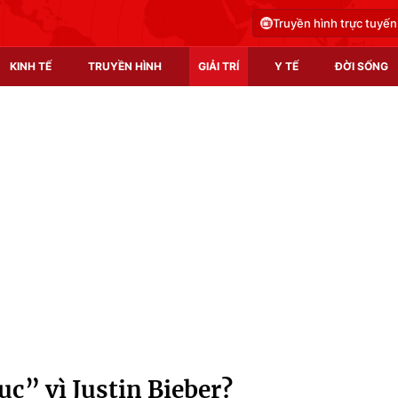
Truyền hình trực tuyến
KINH TẾ
TRUYỀN HÌNH
GIẢI TRÍ
Y TẾ
ĐỜI SỐNG
Pháp luật
Y tế
Truyền hình
Multimedia
Phim VTV
Video
Hậu trường
Shorts video
Nhân vật
Podcast
Khán giả
EMagazine
Giải sao mai
Photo
ục” vì Justin Bieber?
Infographic