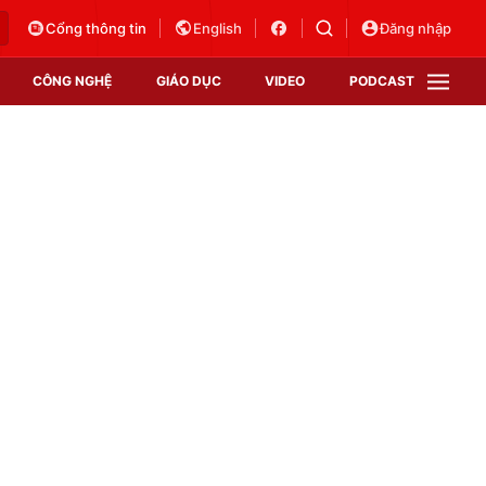
Cổng thông tin
English
Đăng nhập
CÔNG NGHỆ
GIÁO DỤC
VIDEO
PODCAST
VTV Money
VTV Thể thao
VTV Sức khoẻ
Bất động sản
Thị trường 24h
Tấm lòng Việt
Vươn mình bằng AI
VTV4
VTV8
VTV9
Lịch phát sóng
Giao lưu trực tuyến
Sự kiện