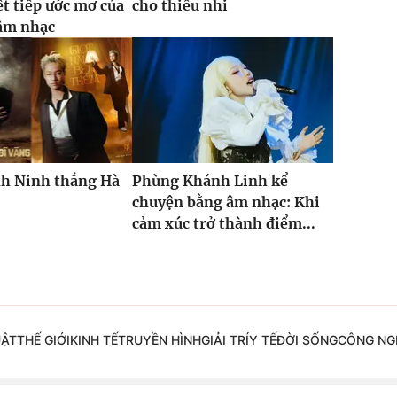
ết tiếp ước mơ của
cho thiếu nhi
âm nhạc
h Ninh thắng Hà
Phùng Khánh Linh kể
chuyện bằng âm nhạc: Khi
cảm xúc trở thành điểm...
UẬT
THẾ GIỚI
KINH TẾ
TRUYỀN HÌNH
GIẢI TRÍ
Y TẾ
ĐỜI SỐNG
CÔNG NG