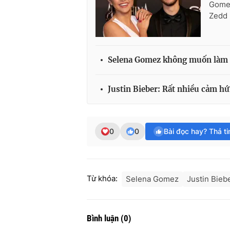
Gomez
Zedd 
Selena Gomez không muốn làm 
Justin Bieber: Rất nhiều cảm hứ
0
0
Bài đọc hay? Thả t
Từ khóa:
Selena Gomez
Justin Bieb
Bình luận
(
0
)