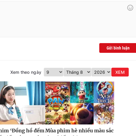
Gửi bình luận
Xem theo ngày
XEM
phim ‘Đồng hồ đếm
Mùa phim hè nhiều màu sắc