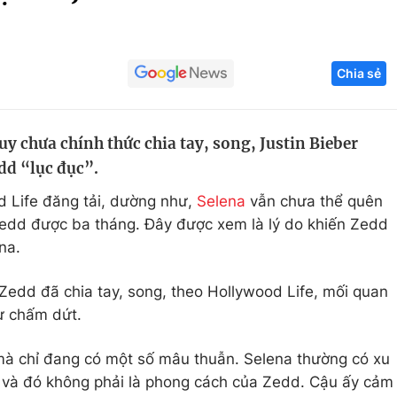
Góc ảnh
Chia sẻ
Giáo dục
Công nghệ
Tuyển sinh
Hitech Công ng
y chưa chính thức chia tay, song, Justin Bieber
Học trực tuyến
Sản phẩm
edd “lục đục”.
g
Thị trường
d Life đăng tải, dường như,
Selena
vẫn chưa thể quên
Tư vấn
Zedd được ba tháng. Đây được xem là lý do khiến Zedd
na.
 Zedd đã chia tay, song, theo Hollywood Life, mối quan
ự chấm dứt.
 mà chỉ đang có một số mâu thuẫn. Selena thường có xu
và đó không phải là phong cách của Zedd. Cậu ấy cảm