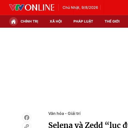
Chủ Nhật, 9/8/2026
CHÍNH TRỊ
XÃ HỘI
PHÁP LUẬT
THẾ GIỚI
Chính trị
Xã hội
Thế giới
Kinh tế
Tin tức
Tài chính
Thế giới đó đây
Thị trường
Câu chuyện quốc tế
Góc doanh nghiệp
Dữ liệu và đời sống
Văn hóa - Giải trí
Selena và Zedd “lục đ