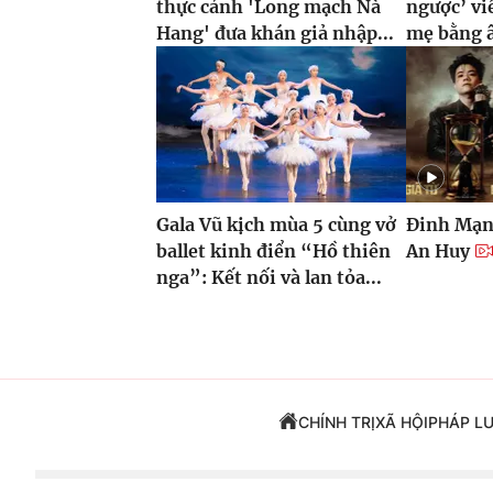
thực cảnh 'Long mạch Nà
ngược’ vi
Hang' đưa khán giả nhập...
mẹ bằng 
Gala Vũ kịch mùa 5 cùng vở
Đinh Mạn
ballet kinh điển “Hồ thiên
An Huy
nga”: Kết nối và lan tỏa...
CHÍNH TRỊ
XÃ HỘI
PHÁP L