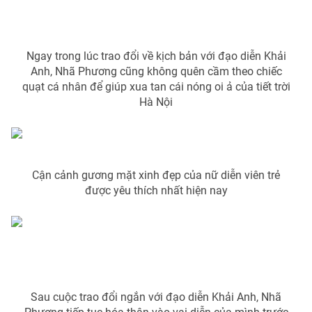
Phim VTV
Giải trí
Hậu trường
Điện ảnh
Đời sống
Ngay trong lúc trao đổi về kịch bản với đạo diễn Khải
Nhân vật
Âm nhạc
Anh, Nhã Phương cũng không quên cầm theo chiếc
Du lịch
Khán giả
quạt cá nhân để giúp xua tan cái nóng oi ả của tiết trời
Giáo dục
Sao
Hà Nội
Làm đẹp
Giải sao mai
Tuyển sinh
Công nghệ
Chất lượng cuộc sống
Học trực tuyến
Hitech Công nghệ tương lai
Cận cảnh gương mặt xinh đẹp của nữ diễn viên trẻ
Giao lưu trực tuyến
được yêu thích nhất hiện nay
Sản phẩm
Lịch phát sóng
Thị trường
Tư vấn
Chuyên mục khác
Emagazine
Podcast
Sau cuộc trao đổi ngắn với đạo diễn Khải Anh, Nhã