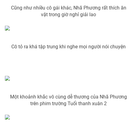
Cũng như nhiều cô gái khác, Nhã Phương rất thích ăn
vặt trong giờ nghỉ giải lao
THỜI BÁO VTV
Cô tỏ ra khá tập trung khi nghe mọi người nói chuyện
Theo dõi báo trên
Cơ quan chủ quản:
Đài Truyền hình Việt Nam
Cơ quan báo chí:
Thời báo VTV
Giấy phép hoạt động báo in và báo điện tử số 483/GP-BTTTT
Một khoảnh khắc vô cùng dễ thương của Nhã Phương
cấp ngày 29/12/2023
trên phim trường Tuổi thanh xuân 2
Tổng Biên tập:
Vũ Thanh Thủy
Phó Tổng Biên tập:
Nguyễn Thị Mỹ Hạnh, Phạm Quốc Thắng,
Nguyễn Trọng Ninh
Tổng đài VTV:
024.38 355 931 - 024.38 355 932