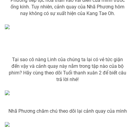
Phương tiếp tục hóa thân vào vai diễn của mình trước
ống kính. Tuy nhiên, cảnh quay của Nhã Phương hôm
Photo
Infographic
nay không có sự xuất hiện của Kang Tae Oh.
Video
Shorts video
VTV Money
VTV Thể thao
Tại sao cô nàng Linh của chúng ta lại có vẻ tức giận
VTV Sức khoẻ
Bất động sản
đến vậy và cảnh quay này nằm trong tập nào của bộ
phim? Hãy cùng theo dõi Tuổi thanh xuân 2 để biết câu
Thị trường 24h
trả lời nhé!
Tấm lòng Việt
VTV4
Vươn mình bằng AI
Nhã Phương chăm chú theo dõi lại cảnh quay của mình
VTV9
VTV8
Liên hệ tòa soạn
English