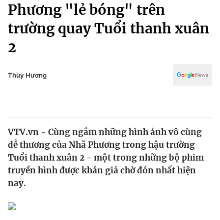
Chính trị
Phương "lẻ bóng" trên
Truyền hình
trường quay Tuổi thanh xuân
Văn hóa - Giải trí
Xã hội
Y tế
2
Đời sống
Pháp luật
Công nghệ
Giáo dục
Thùy Hương
Y tế
Thế giới
VTV.vn - Cùng ngắm những hình ảnh vô cùng
Tin tức
dễ thương của Nhã Phương trong hậu trường
Kinh tế
Thế giới đó đây
Tuổi thanh xuân 2 - một trong những bộ phim
Tài chính
truyền hình được khán giả chờ đón nhất hiện
Dữ liệu và đời sống
Câu chuyện quốc tế
nay.
Thị trường
Truyền hình
Góc doanh nghiệp