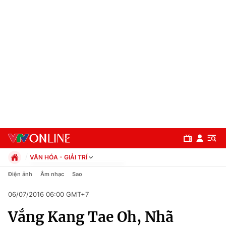
VĂN HÓA - GIẢI TRÍ
Chính trị
Điện ảnh
Âm nhạc
Sao
Xã hội
06/07/2016 06:00 GMT+7
Pháp luật
Chuyên mục
Kinh tế
Vắng Kang Tae Oh, Nhã
Thể thao