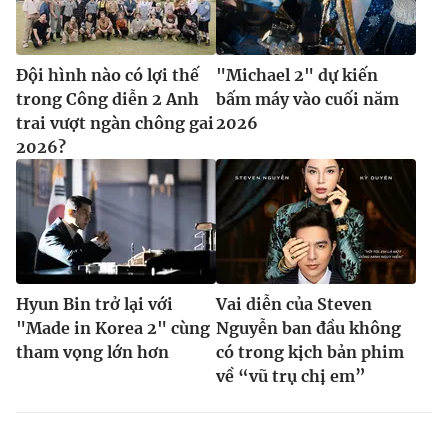
Đội hình nào có lợi thế
"Michael 2" dự kiến
trong Công diễn 2 Anh
bấm máy vào cuối năm
trai vượt ngàn chông gai
2026
2026?
Hyun Bin trở lại với
Vai diễn của Steven
"Made in Korea 2" cùng
Nguyễn ban đầu không
tham vọng lớn hơn
có trong kịch bản phim
về “vũ trụ chị em”