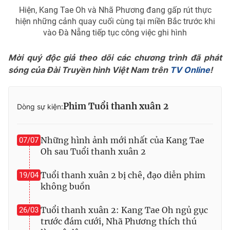
Ðiện thoại Thời báo VTV:
024.66 897 897
Hiện, Kang Tae Oh và Nhã Phương đang gấp rút thực
Email:
toasoan@vtv.vn
hiện những cảnh quay cuối cùng tại miền Bắc trước khi
vào Đà Nẵng tiếp tục công việc ghi hình
Liên hệ quảng cáo:
024-7300.7108
Mời quý độc giả theo dõi các chương trình đã phát
sóng của Đài Truyền hình Việt Nam trên
TV Online
!
Phim Tuổi thanh xuân 2
Dòng sự kiện:
Những hình ảnh mới nhất của Kang Tae
07/07
Oh sau Tuổi thanh xuân 2
Tuổi thanh xuân 2 bị chê, đạo diễn phim
19/04
® Cấm sao chép dưới mọi hình thức nếu không có sự chấp
không buồn
thuận bằng văn bản. Ghi rõ nguồn VTV.vn khi phát hành lại
thông tin từ website này.
Tuổi thanh xuân 2: Kang Tae Oh ngủ gục
26/03
trước đám cưới, Nhã Phương thích thú