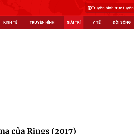
Truyền hình trực tuyến
KINH TẾ
TRUYỀN HÌNH
GIẢI TRÍ
Y TẾ
ĐỜI SỐNG
Pháp luật
Y tế
Truyền hình
Multimedia
Phim VTV
Video
Hậu trường
Shorts video
Nhân vật
Podcast
Khán giả
EMagazine
Giải sao mai
Photo
 ma của Rings (2017)
Infographic