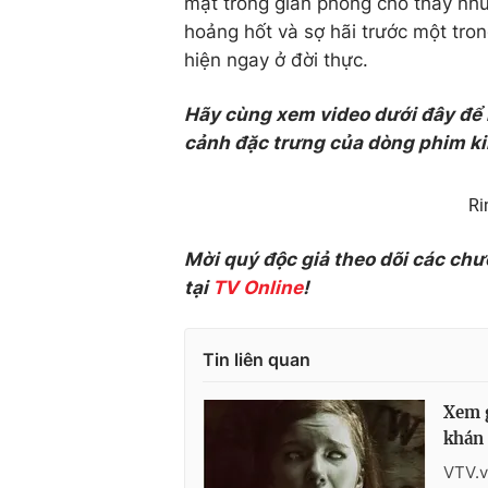
mật trong gian phòng cho thấy nh
hoảng hốt và sợ hãi trước một tr
hiện ngay ở đời thực.
Hãy cùng xem video dưới đây đ
cảnh đặc trưng của dòng phim ki
Ri
Mời quý độc giả theo dõi các chư
tại
TV Online
!
Tin liên quan
Xem g
khán 
VTV.v