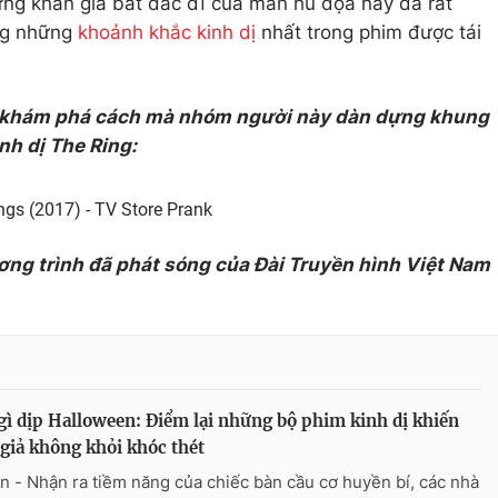
ững khán giả bất đắc dĩ của màn hù dọa này đã rất
ong những
khoảnh khắc kinh dị
nhất trong phim được tái
ể khám phá cách mà nhóm người này dàn dựng khung
nh dị The Ring:
ngs (2017) - TV Store Prank
ơng trình đã phát sóng của Đài Truyền hình Việt Nam
ì dịp Halloween: Điểm lại những bộ phim kinh dị khiến
giả không khỏi khóc thét
n - Nhận ra tiềm năng của chiếc bàn cầu cơ huyền bí, các nhà