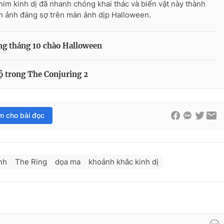
him kinh dị đã nhanh chóng khai thác và biến vật này thành
m ảnh đáng sợ trên màn ảnh dịp Halloween.
ong tháng 10 chào Halloween
ộ trong The Conjuring 2
im cho bài đọc
nh
The Ring
dọa ma
khoảnh khắc kinh dị