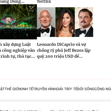
oàng Dũng...
Netflix
h xây dựng Luật
Leonardo DiCaprio và vợ
n công nghiệp văn
chồng tỷ phú Jeff Bezos lập
rình tự, thủ tục...
quỹ 200 triệu USD để...
UẬT
THẾ GIỚI
KINH TẾ
TRUYỀN HÌNH
GIẢI TRÍ
Y TẾ
ĐỜI SỐNG
CÔNG NG