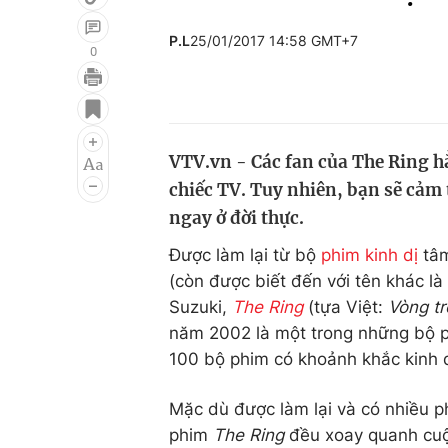
P.L
25/01/2017 14:58 GMT+7
0
Giải trí
Đời sống
Điện ảnh
Du lịch
VTV.vn - Các fan của The Ring h
Âm nhạc
Làm đẹp
chiếc TV. Tuy nhiên, bạn sẽ cảm
Sao
Chất lượng cuộc sốn
ngay ở đời thực.
Được làm lại từ bộ
phim kinh dị
tâm
(còn được biết đến với tên khác là
Suzuki,
The Ring
(tựa Việt:
Vòng tr
năm 2002 là một trong những bộ ph
100 bộ phim có khoảnh khắc kinh dị
Mặc dù được làm lại và có nhiều p
phim
The Ring
đều xoay quanh cuộn