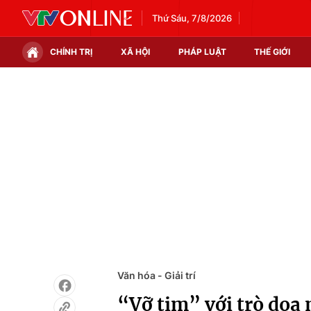
Thứ Sáu, 7/8/2026
CHÍNH TRỊ
XÃ HỘI
PHÁP LUẬT
THẾ GIỚI
Chính trị
Xã hội
Thế giới
Kinh tế
Tin tức
Tài chính
Thế giới đó đây
Thị trường
Câu chuyện quốc tế
Góc doanh nghiệp
Dữ liệu và đời sống
Văn hóa - Giải trí
“Vỡ tim” với trò dọa