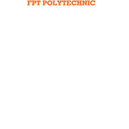
Liên hệ toà soạn
hệ tương lai
t
u