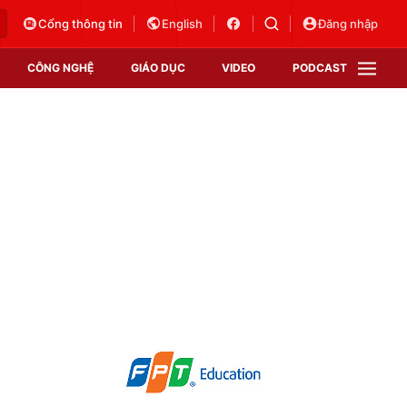
Cổng thông tin
English
Đăng nhập
CÔNG NGHỆ
GIÁO DỤC
VIDEO
PODCAST
VTV Money
VTV Thể thao
VTV Sức khoẻ
Bất động sản
Thị trường 24h
Tấm lòng Việt
Vươn mình bằng AI
VTV4
VTV8
VTV9
Lịch phát sóng
Giao lưu trực tuyến
Sự kiện