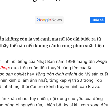
Góc ảnh
Chia sẻ
Giáo dục
Công nghệ
Tuyển sinh
Hitech Công ng
ẳn không còn lạ với cảnh ma nữ tóc dài bước ra từ
Học trực tuyến
Sản phẩm
 thấy thế nào nếu khung cảnh trong phim xuất hiện
g
Thị trường
Tư vấn
 linh nổi tiếng của Nhật Bản năm 1998 mang tên
Ringu
Ring
) dựa trên cuốn tiểu thuyết cùng tên của Koji
òn oan nghiệt
hay
Vòng tròn định mệnh
) do Mỹ sản xuấ
im kinh dị ám ảnh nhất, từng xếp vị trí 20 trong Top
 nhất mọi thời đại trên kênh truyền hình cáp Bravo.
hần khác nhau, tuy nhiên, nội dung chủ yếu của dòng
 băng bị nguyền rủa, khiến bất kỳ ai khi xem xong đề