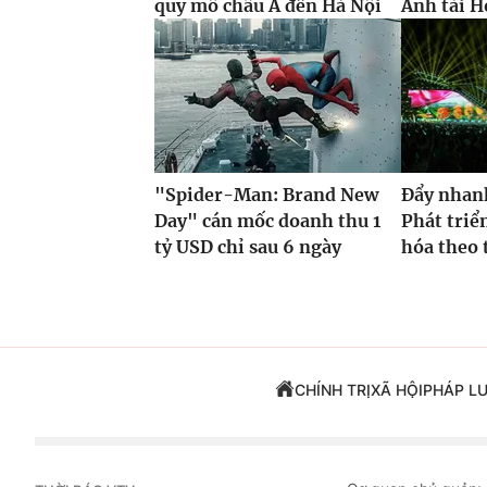
quy mô châu Á đến Hà Nội
Anh tài H
"Spider-Man: Brand New
Đẩy nhan
Day" cán mốc doanh thu 1
Phát triể
tỷ USD chỉ sau 6 ngày
hóa theo t
CHÍNH TRỊ
XÃ HỘI
PHÁP L