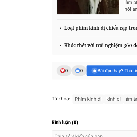
làm p
nỗi á
Loạt phim kinh dị chiếu rạp tr
Khóc thét với trải nghiệm 360 đ
0
0
Bài đọc hay? Thả t
Từ khóa:
Phim kinh dị
kinh dị
ám ả
Bình luận
(
0
)