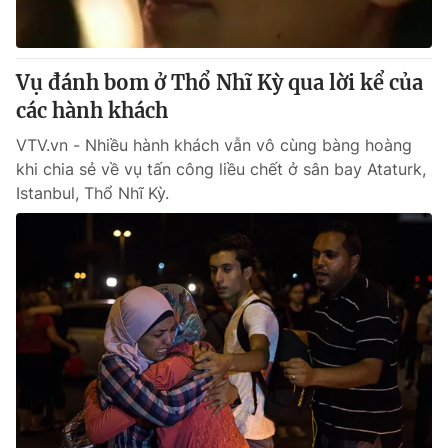
Thị trường 24h
Tấm lòng Việt
VTV4
Vươn mình bằng AI
Vụ đánh bom ở Thổ Nhĩ Kỳ qua lời kể của
các hành khách
VTV9
VTV8
VTV.vn - Nhiều hành khách vẫn vô cùng bàng hoàng
khi chia sẻ về vụ tấn công liều chết ở sân bay Ataturk,
Liên hệ tòa soạn
English
Istanbul, Thổ Nhĩ Kỳ.
THỜI BÁO VTV
Theo dõi báo trên
Cơ quan chủ quản:
Đài Truyền hình Việt Nam