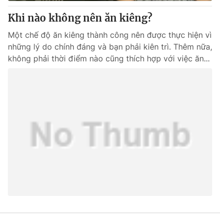
Khi nào không nên ăn kiêng?
Một chế độ ăn kiêng thành công nên được thực hiện vì
những lý do chính đáng và bạn phải kiên trì. Thêm nữa,
® Cấm sao chép dưới mọi hình thức nếu không có sự chấp
thuận bằng văn bản. Ghi rõ nguồn VTV.vn khi phát hành lại
không phải thời điểm nào cũng thích hợp với việc ăn...
thông tin từ website này.