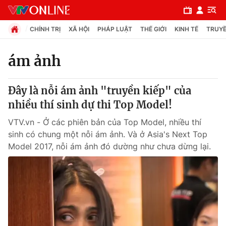
CHÍNH TRỊ
XÃ HỘI
PHÁP LUẬT
THẾ GIỚI
KINH TẾ
TRUYỀ
ám ảnh
Chuyên mục
Đây là nỗi ám ảnh "truyền kiếp" của
Chính trị
nhiều thí sinh dự thi Top Model!
VTV.vn - Ở các phiên bản của Top Model, nhiều thí
Xã hội
sinh có chung một nỗi ám ảnh. Và ở Asia's Next Top
Model 2017, nỗi ám ảnh đó dường như chưa dừng lại.
Pháp luật
Y tế
Thế giới