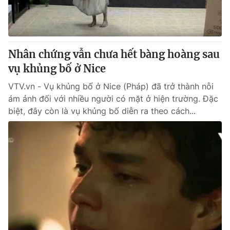
Giao lưu trực tuyến
Sản phẩm
Lịch phát sóng
Thị trường
Tư vấn
Nhân chứng vẫn chưa hết bàng hoàng sau
vụ khủng bố ở Nice
Chuyên mục khác
Emagazine
VTV.vn - Vụ khủng bố ở Nice (Pháp) đã trở thành nỗi
Podcast
ám ảnh đối với nhiều người có mặt ở hiện trường. Đặc
biệt, đây còn là vụ khủng bố diễn ra theo cách...
Photo
Infographic
Video
Shorts video
VTV Money
VTV Thể thao
VTV Sức khoẻ
Bất động sản