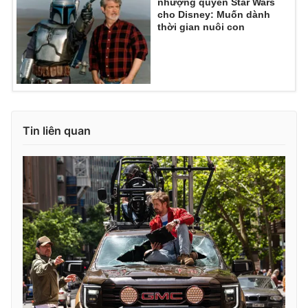
nhượng quyền Star Wars
Ðiện thoại Thời báo VTV:
024.66 897 897
cho Disney: Muốn dành
Email:
toasoan@vtv.vn
thời gian nuôi con
Liên hệ quảng cáo:
024-7300.7108
Tin liên quan
® Cấm sao chép dưới mọi hình thức nếu không có sự chấp
thuận bằng văn bản. Ghi rõ nguồn VTV.vn khi phát hành lại
thông tin từ website này.