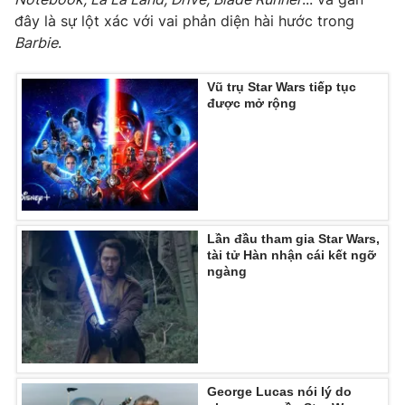
đây là sự lột xác với vai phản diện hài hước trong
Barbie
.
THỜI BÁO VTV
Vũ trụ Star Wars tiếp tục
được mở rộng
Theo dõi báo trên
Cơ quan chủ quản:
Đài Truyền hình Việt Nam
Lần đầu tham gia Star Wars,
Cơ quan báo chí:
Thời báo VTV
tài tử Hàn nhận cái kết ngỡ
ngàng
Giấy phép hoạt động báo in và báo điện tử số 483/GP-BTTTT
cấp ngày 29/12/2023
Tổng Biên tập:
Vũ Thanh Thủy
Phó Tổng Biên tập:
Nguyễn Thị Mỹ Hạnh, Phạm Quốc Thắng,
Nguyễn Trọng Ninh
Tổng đài VTV:
024.38 355 931 - 024.38 355 932
George Lucas nói lý do