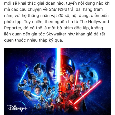
Phim VTV
mới sẽ khai thác giai đoạn nào, tuyến nội dung nào khi
Giải trí
mà các câu chuyện về
Star Wars
trải dài hàng trăm
Hậu trường
năm, với hệ thống nhân vật đồ sộ, nội dung, diễn biến
Điện ảnh
Đời sống
phức tạp. Tuy nhiên, theo nguồn tin từ The Hollywood
Nhân vật
Âm nhạc
Reporter, đó có thể là một bộ phim độc lập, không
Du lịch
Khán giả
liên quan đến gia tộc Skywalker như khán giả đã rất
Giáo dục
Sao
quen thuộc nhiều thập kỷ qua.
Làm đẹp
Giải sao mai
Tuyển sinh
Công nghệ
Chất lượng cuộc sống
Học trực tuyến
Hitech Công nghệ tương lai
Giao lưu trực tuyến
Sản phẩm
Lịch phát sóng
Thị trường
Tư vấn
Chuyên mục khác
Emagazine
Podcast