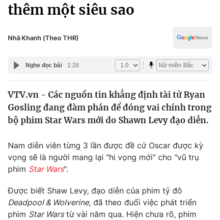
Chính trị
thêm một siêu sao
Truyền hình
Văn hóa - Giải trí
Xã hội
Y tế
Nhã Khanh (Theo THR)
Đời sống
Pháp luật
Công nghệ
Nghe đọc bài
1:28
Giáo dục
Y tế
VTV.vn - Các nguồn tin khẳng định tài tử Ryan
Gosling đang đàm phán để đóng vai chính trong
Thế giới
bộ phim Star Wars mới do Shawn Levy đạo diễn.
Tin tức
Kinh tế
Nam diễn viên từng 3 lần được đề cử Oscar được kỳ
Thế giới đó đây
vọng sẽ là người mang lại "hi vọng mới" cho "vũ trụ
Tài chính
phim
Star Wars
".
Dữ liệu và đời sống
Câu chuyện quốc tế
Thị trường
Được biết Shaw Levy, đạo diễn của phim tỷ đô
Truyền hình
Deadpool & Wolverine
, đã theo đuổi việc phát triển
Góc doanh nghiệp
phim
Star Wars
từ vài năm qua. Hiện chưa rõ, phim