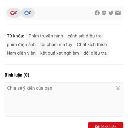
Ðiện thoại Thời báo VTV:
024.66 897 897
Email:
toasoan@vtv.vn
0
0
Liên hệ quảng cáo:
024-7300.7108
Từ khóa:
Phim truyền hình
cảnh sát điều tra
phim điện ảnh
tội phạm ma túy
Chất kích thích
Nam diễn viên
kết quả xét nghiệm
đội điều tra
Bình luận
(
0
)
® Cấm sao chép dưới mọi hình thức nếu không có sự chấp
thuận bằng văn bản. Ghi rõ nguồn VTV.vn khi phát hành lại
thông tin từ website này.
Gửi bình luận