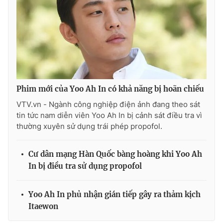
THỜI BÁO VTV
Phim mới của Yoo Ah In có khả năng bị hoãn chiếu
Theo dõi báo trên
VTV.vn - Ngành công nghiệp điện ảnh đang theo sát
tin tức nam diễn viên Yoo Ah In bị cảnh sát điều tra vì
Cơ quan chủ quản:
Đài Truyền hình Việt Nam
thường xuyên sử dụng trái phép propofol.
Cơ quan báo chí:
Thời báo VTV
Giấy phép hoạt động báo in và báo điện tử số 483/GP-BTTTT
Cư dân mạng Hàn Quốc bàng hoàng khi Yoo Ah
cấp ngày 29/12/2023
In bị điều tra sử dụng propofol
Tổng Biên tập:
Vũ Thanh Thủy
Phó Tổng Biên tập:
Nguyễn Thị Mỹ Hạnh, Phạm Quốc Thắng,
Yoo Ah In phủ nhận gián tiếp gây ra thảm kịch
Nguyễn Trọng Ninh
Itaewon
Tổng đài VTV:
024.38 355 931 - 024.38 355 932