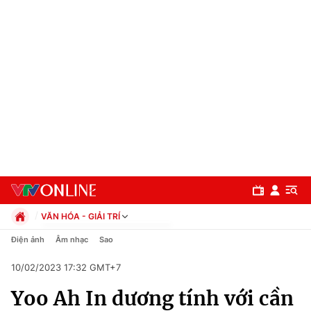
VĂN HÓA - GIẢI TRÍ
Chính trị
Điện ảnh
Âm nhạc
Sao
Xã hội
10/02/2023 17:32 GMT+7
Pháp luật
Chuyên mục
Kinh tế
Yoo Ah In dương tính với cần
Thể thao