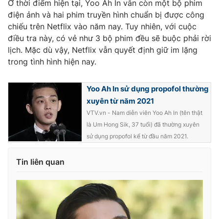
Ở thời điểm hiện tại, Yoo Ah In vẫn còn một bộ phim
điện ảnh và hai phim truyền hình chuẩn bị được công
Photo
Infographic
chiếu trên Netflix vào năm nay. Tuy nhiên, với cuộc
điều tra này, có vẻ như 3 bộ phim đều sẽ buộc phải rời
Video
Shorts video
lịch. Mặc dù vậy, Netflix vẫn quyết định giữ im lặng
trong tình hình hiện nay.
VTV Money
VTV Thể thao
Yoo Ah In sử dụng propofol thường
VTV Sức khoẻ
Bất động sản
xuyên từ năm 2021
VTV.vn - Nam diễn viên Yoo Ah In (tên thật
là Um Hong Sik, 37 tuổi) đã thường xuyên
Thị trường 24h
Tấm lòng Việt
sử dụng propofol kể từ đầu năm 2021.
VTV4
Vươn mình bằng AI
Tin liên quan
VTV9
VTV8
Liên hệ tòa soạn
English