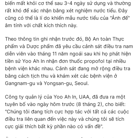
Phim VTV
biến mất khỏi cơ thể sau 3-4 ngày sử dụng và thường
Giải trí
rất khó để xác nhận bằng xét nghiệm nước tiểu. Đây
Hậu trường
cũng có thể là lí do khiến mẫu nước tiểu của "Ảnh đế"
Điện ảnh
Đời sống
âm tính với chất kích thích này.
Nhân vật
Âm nhạc
Du lịch
Khán giả
Theo thông tin ghi nhận trước đó, Bộ An toàn Thực
Giáo dục
Sao
phẩm và Dược phẩm đã yêu cầu cảnh sát điều tra nam
Làm đẹp
Giải sao mai
diễn viên vào tháng 11 năm ngoái sau khi họ phát hiện
Tuyển sinh
Công nghệ
tiền sử Yoo Ah In nhận đơn thuốc propofol tại nhiều
Chất lượng cuộc sống
Học trực tuyến
bệnh viện khác nhau. Cảnh sát đang mở rộng điều tra
Hitech Công nghệ tương lai
bằng cách tịch thu và khám xét các bệnh viện ở
Giao lưu trực tuyến
Gangnam-gu và Yongsan-gu, Seoul.
Sản phẩm
Lịch phát sóng
Công ty quản lý của Yoo Ah In, UAA, đã đưa ra một
Thị trường
tuyên bố vào ngày hôm trước (8 tháng 2), cho biết:
Tư vấn
"Chúng tôi đang tích cực hợp tác với tất cả các cuộc
Chuyên mục khác
điều tra liên quan đến việc này và chúng tôi sẽ tích
cực giải thích bất kỳ phần nào có vấn đề".
Emagazine
Podcast