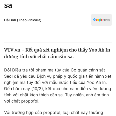
Chính trị
sa
Truyền hình
Văn hóa - Giải trí
Xã hội
Y tế
Hà Linh (Theo Pinkvilla)
Đời sống
Pháp luật
Công nghệ
Giáo dục
Y tế
VTV.vn - Kết quả xét nghiệm cho thấy Yoo Ah In
dương tính với chất cấm cần sa.
Thế giới
Đội Điều tra tội phạm ma túy của Cơ quản cảnh sát
Tin tức
Seol đã yêu cầu Dịch vụ pháp y quốc gia tiến hành xét
Kinh tế
nghiệm ma túy đối với mẫu nước tiểu của Yoo Ah In.
Thế giới đó đây
Tài chính
Đến hôm nay (10/2), kết quả cho nam diễn viên dương
Dữ liệu và đời sống
Câu chuyện quốc tế
tính với chất kích thích cần sa. Tuy nhiên, anh âm tính
Thị trường
với chất propofol.
Truyền hình
Góc doanh nghiệp
Với trường hợp của propofol, loại chất này thường