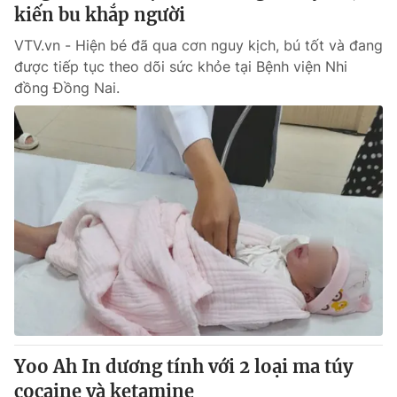
kiến bu khắp người
VTV.vn - Hiện bé đã qua cơn nguy kịch, bú tốt và đang
® Cấm sao chép dưới mọi hình thức nếu không có sự chấp
được tiếp tục theo dõi sức khỏe tại Bệnh viện Nhi
thuận bằng văn bản. Ghi rõ nguồn VTV.vn khi phát hành lại
thông tin từ website này.
đồng Đồng Nai.
Yoo Ah In dương tính với 2 loại ma túy
cocaine và ketamine