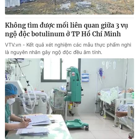
Giao lưu trực tuyến
Sản phẩm
Lịch phát sóng
Thị trường
Không tìm được mối liên quan giữa 3 vụ
Tư vấn
ngộ độc botulinum ở TP Hồ Chí Minh
Chuyên mục khác
VTV.vn - Kết quả xét nghiệm các mẫu thực phẩm nghi
Emagazine
là nguyên nhân gây ngộ độc đều âm tính.
Podcast
Photo
Infographic
Video
Shorts video
VTV Money
VTV Thể thao
VTV Sức khoẻ
Bất động sản