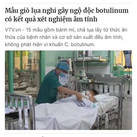
Thị trường 24h
Tấm lòng Việt
Mẫu giò lụa nghi gây ngộ độc botulinum
có kết quả xét nghiệm âm tính
VTV4
Vươn mình bằng AI
VTV.vn - 15 mẫu gồm bánh mì, chả lụa lấy từ thức ăn
thừa của bệnh nhân và cơ sở sản xuất đều âm tính,
VTV9
VTV8
không phát hiện vi khuẩn C. botulinum.
Liên hệ tòa soạn
English
THỜI BÁO VTV
Theo dõi báo trên
Cơ quan chủ quản:
Đài Truyền hình Việt Nam
Cơ quan báo chí:
Thời báo VTV