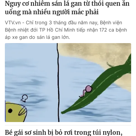
Nguy cơ nhiễm sán lá gan từ thói quen ăn
Giấy phép hoạt động báo in và báo điện tử số 483/GP-BTTTT
cấp ngày 29/12/2023
uống mà nhiều người mắc phải
Tổng Biên tập:
Vũ Thanh Thủy
VTV.vn - Chỉ trong 3 tháng đầu năm nay, Bệnh viện
Phó Tổng Biên tập:
Nguyễn Thị Mỹ Hạnh, Phạm Quốc Thắng,
Bệnh nhiệt đới TP Hồ Chí Minh tiếp nhận 172 ca bệnh
Nguyễn Trọng Ninh
áp xe gan do sán lá gan lớn.
Tổng đài VTV:
024.38 355 931 - 024.38 355 932
Ðiện thoại Thời báo VTV:
024.66 897 897
Email:
toasoan@vtv.vn
Liên hệ quảng cáo:
024-7300.7108
Bé gái sơ sinh bị bỏ rơi trong túi nylon,