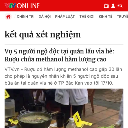
CHÍNH TRỊ
XÃ HỘI
PHÁP LUẬT
THẾ GIỚI
KINH TẾ
TRUYỀ
kết quả xét nghiệm
Chuyên mục
Vụ 5 người ngộ độc tại quán lẩu vỉa hè:
Chính trị
Rượu chứa methanol hàm lượng cao
VTV.vn - Rượu có hàm lượng methanol cao gấp 30 lần
Xã hội
cho phép là nguyên nhân khiến 5 người ngộ độc sau
bữa ăn tại quán vỉa hè ở TP Bắc Kạn vào tối 17/10.
Pháp luật
Y tế
Thế giới