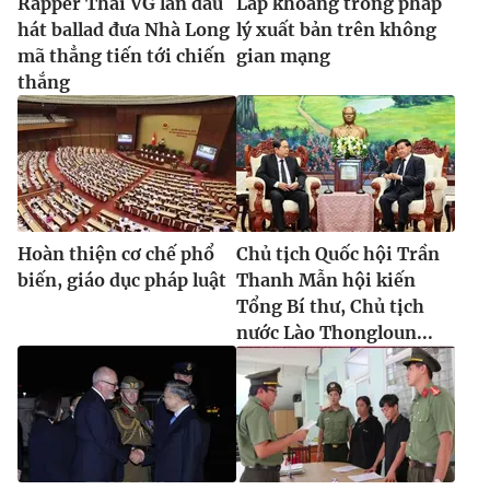
Rapper Thái VG lần đầu
Lấp khoảng trống pháp
Ðiện thoại Thời báo VTV:
024.66 897 897
hát ballad đưa Nhà Long
lý xuất bản trên không
Email:
toasoan@vtv.vn
mã thẳng tiến tới chiến
gian mạng
Liên hệ quảng cáo:
024-7300.7108
thắng
Hoàn thiện cơ chế phổ
Chủ tịch Quốc hội Trần
biến, giáo dục pháp luật
Thanh Mẫn hội kiến
Tổng Bí thư, Chủ tịch
nước Lào Thongloun...
® Cấm sao chép dưới mọi hình thức nếu không có sự chấp
thuận bằng văn bản. Ghi rõ nguồn VTV.vn khi phát hành lại
thông tin từ website này.