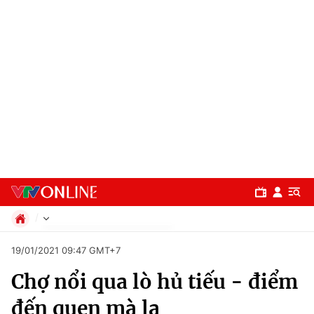
Chính trị
19/01/2021 09:47 GMT+7
Xã hội
Chợ nổi qua lò hủ tiếu - điểm
Pháp luật
Chuyên mục
Kinh tế
đến quen mà lạ
Thể thao