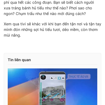
Phim VTV
phí qua hết các công đoạn. Bạn sẽ biết cách người
Giải trí
xưa tráng bánh hủ tiếu như thế nào? Phơi sao cho
Hậu trường
ngon? Chụm trấu như thế nào mới đúng cách?
Điện ảnh
Đời sống
Nhân vật
Xem qua tivi sẽ khác với khi bạn đến tận nơi và tận tay
Âm nhạc
Du lịch
Khán giả
mình đón những sợi hủ tiếu tươi, dẻo mềm, còn thơm
Giáo dục
Sao
mùi nắng.
Làm đẹp
Giải sao mai
Tuyển sinh
Công nghệ
Chất lượng cuộc sống
Học trực tuyến
Hitech Công nghệ tương lai
Giao lưu trực tuyến
Tin liên quan
Sản phẩm
Lịch phát sóng
Thị trường
Tư vấn
Chuyên mục khác
Emagazine
Podcast