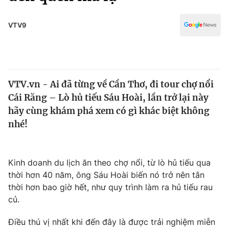
Chính trị
Truyền hình
Văn hóa - Giải trí
VTV9
Xã hội
Y tế
Đời sống
Pháp luật
Công nghệ
Giáo dục
VTV.vn - Ai đã từng về Cần Thơ, đi tour chợ nổi
Y tế
Cái Răng – Lò hủ tiếu Sáu Hoài, lần trở lại này
hãy cùng khám phá xem có gì khác biệt không
Thế giới
nhé!
Tin tức
Kinh tế
Kinh doanh du lịch ăn theo chợ nổi, từ lò hủ tiếu qua
Thế giới đó đây
Tài chính
thời hơn 40 năm, ông Sáu Hoài biến nó trở nên tân
Dữ liệu và đời sống
Câu chuyện quốc tế
thời hơn bao giờ hết, như quy trình làm ra hủ tiếu rau
Thị trường
củ.
Truyền hình
Góc doanh nghiệp
Điều thú vị nhất khi đến đây là được trải nghiệm miễn