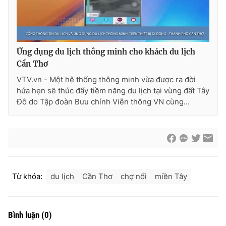
Photo
Infographic
Video
Shorts video
Ứng dụng du lịch thông minh cho khách du lịch
Cần Thơ
VTV Money
VTV Thể thao
VTV.vn - Một hệ thống thông minh vừa được ra đời
hứa hẹn sẽ thúc đẩy tiềm năng du lịch tại vùng đất Tây
Đô do Tập đoàn Bưu chính Viễn thông VN cùng...
VTV Sức khoẻ
Bất động sản
Thị trường 24h
Tấm lòng Việt
VTV4
Vươn mình bằng AI
Từ khóa:
du lịch
Cần Thơ
chợ nổi
miền Tây
VTV9
VTV8
Bình luận
(
0
)
Liên hệ tòa soạn
English