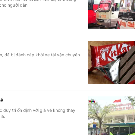
 cho người dân.
Góc ảnh
Giáo dục
Công nghệ
Tuyển sinh
Hitech Công ng
Học trực tuyến
Sản phẩm
, đã bị đánh cắp khỏi xe tải vận chuyển
g
Thị trường
Tư vấn
vé
 duy trì ổn định với giá vé không thay
iá.