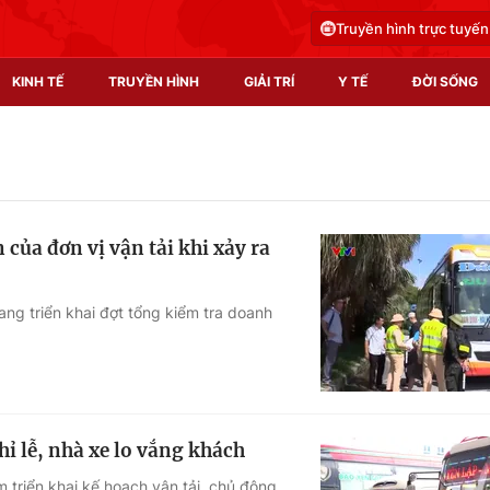
Truyền hình trực tuyến
KINH TẾ
TRUYỀN HÌNH
GIẢI TRÍ
Y TẾ
ĐỜI SỐNG
Pháp luật
Y tế
Truyền hình
Multimedia
 của đơn vị vận tải khi xảy ra
Phim VTV
Video
Hậu trường
Shorts video
ng triển khai đợt tổng kiểm tra doanh
Nhân vật
Podcast
Khán giả
EMagazine
Giải sao mai
Photo
ỉ lễ, nhà xe lo vắng khách
Infographic
 triển khai kế hoạch vận tải, chủ động