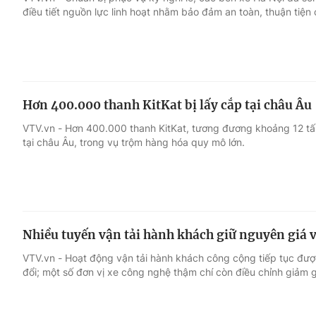
điều tiết nguồn lực linh hoạt nhằm bảo đảm an toàn, thuận tiện
Giải trí
Đời sống
Điện ảnh
Du lịch
Hơn 400.000 thanh KitKat bị lấy cắp tại châu Âu
Âm nhạc
Làm đẹp
VTV.vn - Hơn 400.000 thanh KitKat, tương đương khoảng 12 tấn
tại châu Âu, trong vụ trộm hàng hóa quy mô lớn.
Sao
Chất lượng cuộc sốn
Nhiều tuyến vận tải hành khách giữ nguyên giá 
VTV.vn - Hoạt động vận tải hành khách công cộng tiếp tục được
đổi; một số đơn vị xe công nghệ thậm chí còn điều chỉnh giảm g