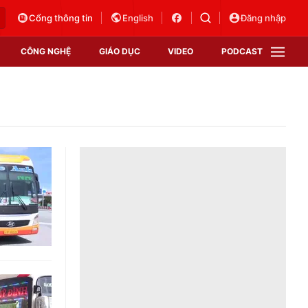
Cổng thông tin
English
Đăng nhập
CÔNG NGHỆ
GIÁO DỤC
VIDEO
PODCAST
VTV Money
VTV Thể thao
VTV Sức khoẻ
Bất động sản
Thị trường 24h
Tấm lòng Việt
Vươn mình bằng AI
VTV4
VTV8
VTV9
Lịch phát sóng
Giao lưu trực tuyến
Sự kiện