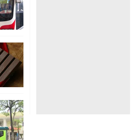
Liên hệ toà soạn
hệ tương lai