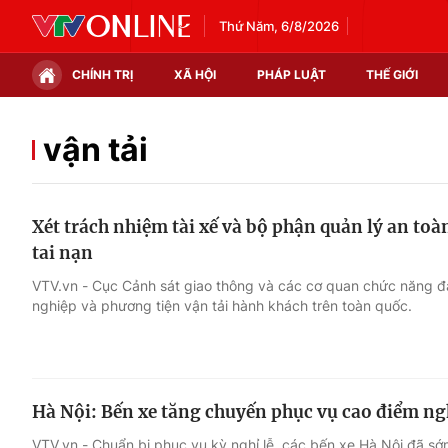
Thứ Năm, 6/8/2026
CHÍNH TRỊ
XÃ HỘI
PHÁP LUẬT
THẾ GIỚI
Chính trị
Xã hội
vận tải
Thế giới
Kinh tế
Xét trách nhiệm tài xế và bộ phận quản lý an toàn
Tin tức
Tài chính
tai nạn
Thế giới đó đây
Thị trường
VTV.vn - Cục Cảnh sát giao thông và các cơ quan chức năng đa
nghiệp và phương tiện vận tải hành khách trên toàn quốc.
Câu chuyện quốc tế
Góc doanh nghiệp
Dữ liệu và đời sống
Hà Nội: Bến xe tăng chuyến phục vụ cao điểm ngh
VTV.vn - Chuẩn bị phục vụ kỳ nghỉ lễ, các bến xe Hà Nội đã sớm