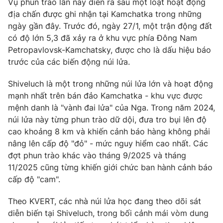
Vụ phun trào lần này diễn ra sau một loạt hoạt động
địa chấn được ghi nhận tại Kamchatka trong những
ngày gần đây. Trước đó, ngày 27/1, một trận động đất
có độ lớn 5,3 đã xảy ra ở khu vực phía Đông Nam
THỜI BÁO VTV
Petropavlovsk-Kamchatsky, được cho là dấu hiệu báo
trước của các biến động núi lửa.
Shiveluch là một trong những núi lửa lớn và hoạt động
mạnh nhất trên bán đảo Kamchatka - khu vực được
Theo dõi báo trên
mệnh danh là "vành đai lửa" của Nga. Trong năm 2024,
núi lửa này từng phun trào dữ dội, đưa tro bụi lên độ
Cơ quan chủ quản:
Đài Truyền hình Việt Nam
cao khoảng 8 km và khiến cảnh báo hàng không phải
Cơ quan báo chí:
Thời báo VTV
nâng lên cấp độ "đỏ" - mức nguy hiểm cao nhất. Các
Giấy phép hoạt động báo in và báo điện tử số 483/GP-BTTTT
đợt phun trào khác vào tháng 9/2025 và tháng
cấp ngày 29/12/2023
11/2025 cũng từng khiến giới chức ban hành cảnh báo
Tổng Biên tập:
Vũ Thanh Thủy
cấp độ "cam".
Phó Tổng Biên tập:
Nguyễn Thị Mỹ Hạnh, Phạm Quốc Thắng,
Theo KVERT, các nhà núi lửa học đang theo dõi sát
Nguyễn Trọng Ninh
diễn biến tại Shiveluch, trong bối cảnh mái vòm dung
Tổng đài VTV:
024.38 355 931 - 024.38 355 932