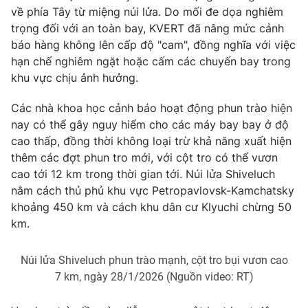
về phía Tây từ miệng núi lửa. Do mối đe dọa nghiêm
Photo
Infographic
trọng đối với an toàn bay, KVERT đã nâng mức cảnh
báo hàng không lên cấp độ "cam", đồng nghĩa với việc
hạn chế nghiêm ngặt hoặc cấm các chuyến bay trong
Video
Shorts video
khu vực chịu ảnh hưởng.
VTV Money
VTV Thể thao
Các nhà khoa học cảnh báo hoạt động phun trào hiện
nay có thể gây nguy hiểm cho các máy bay bay ở độ
cao thấp, đồng thời không loại trừ khả năng xuất hiện
VTV Sức khoẻ
Bất động sản
thêm các đợt phun tro mới, với cột tro có thể vươn
cao tới 12 km trong thời gian tới. Núi lửa Shiveluch
Thị trường 24h
Tấm lòng Việt
nằm cách thủ phủ khu vực Petropavlovsk-Kamchatsky
khoảng 450 km và cách khu dân cư Klyuchi chừng 50
VTV4
Vươn mình bằng AI
km.
Núi lửa Shiveluch phun trào mạnh, cột tro bụi vươn cao
VTV9
VTV8
7 km, ngày 28/1/2026 (Nguồn video: RT)
Liên hệ tòa soạn
English