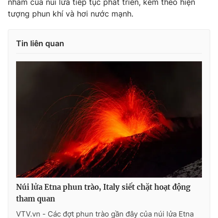
nham của núi lửa tiếp tục phát triển, kèm theo hiện
Ðiện thoại Thời báo VTV:
024.66 897 897
tượng phun khí và hơi nước mạnh.
Email:
toasoan@vtv.vn
Liên hệ quảng cáo:
024-7300.7108
Tin liên quan
® Cấm sao chép dưới mọi hình thức nếu không có sự chấp
thuận bằng văn bản. Ghi rõ nguồn VTV.vn khi phát hành lại
Núi lửa Etna phun trào, Italy siết chặt hoạt động
thông tin từ website này.
tham quan
VTV.vn - Các đợt phun trào gần đây của núi lửa Etna