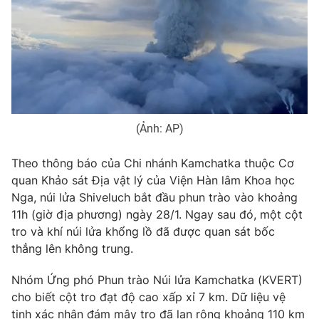
Phim VTV
Giải trí
Hậu trường
Điện ảnh
Đời sống
Nhân vật
Âm nhạc
Du lịch
Khán giả
Giáo dục
Sao
Làm đẹp
Giải sao mai
Tuyển sinh
(Ảnh: AP)
Công nghệ
Chất lượng cuộc sống
Học trực tuyến
Theo thông báo của Chi nhánh Kamchatka thuộc Cơ
Hitech Công nghệ tương lai
Giao lưu trực tuyến
quan Khảo sát Địa vật lý của Viện Hàn lâm Khoa học
Sản phẩm
Nga, núi lửa Shiveluch bắt đầu phun trào vào khoảng
11h (giờ địa phương) ngày 28/1. Ngay sau đó, một cột
Lịch phát sóng
Thị trường
tro và khí núi lửa khổng lồ đã được quan sát bốc
thẳng lên không trung.
Tư vấn
Chuyên mục khác
Nhóm Ứng phó Phun trào Núi lửa Kamchatka (KVERT)
cho biết cột tro đạt độ cao xấp xỉ 7 km. Dữ liệu vệ
Emagazine
Podcast
tinh xác nhận đám mây tro đã lan rộng khoảng 110 km