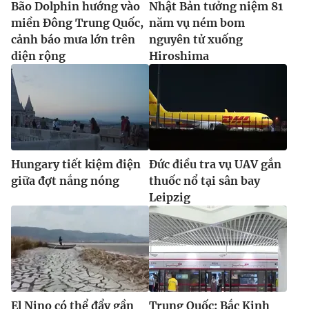
Bão Dolphin hướng vào
Nhật Bản tưởng niệm 81
miền Đông Trung Quốc,
năm vụ ném bom
cảnh báo mưa lớn trên
nguyên tử xuống
diện rộng
Hiroshima
Hungary tiết kiệm điện
Đức điều tra vụ UAV gắn
giữa đợt nắng nóng
thuốc nổ tại sân bay
Leipzig
El Nino có thể đẩy gần
Trung Quốc: Bắc Kinh