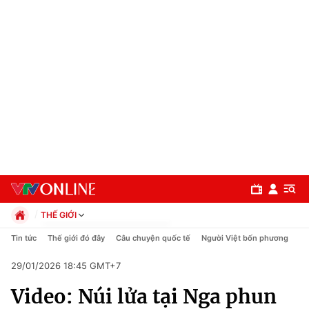
THẾ GIỚI
Chính trị
Tin tức
Thế giới đó đây
Câu chuyện quốc tế
Người Việt bốn phương
Xã hội
29/01/2026 18:45 GMT+7
Pháp luật
Chuyên mục
Kinh tế
Video: Núi lửa tại Nga phun
Thể thao