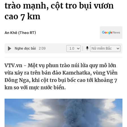
Chính trị
trào mạnh, cột tro bụi vươn
Truyền hình
cao 7 km
Văn hóa - Giải trí
Xã hội
Y tế
Đời sống
An Khê (Theo RT)
Pháp luật
Công nghệ
Giáo dục
Nghe đọc bài
2:09
Y tế
VTV.vn - Một vụ phun trào núi lửa quy mô lớn
Thế giới
vừa xảy ra trên bán đảo Kamchatka, vùng Viễn
Tin tức
Đông Nga, khi cột tro bụi bốc cao tới khoảng 7
Kinh tế
km so với mực nước biển.
Thế giới đó đây
Tài chính
Dữ liệu và đời sống
Câu chuyện quốc tế
Thị trường
Truyền hình
Góc doanh nghiệp