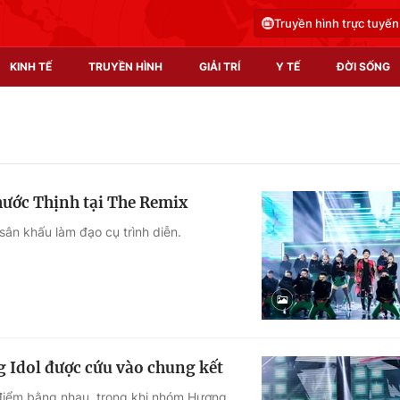
Truyền hình trực tuyến
KINH TẾ
TRUYỀN HÌNH
GIẢI TRÍ
Y TẾ
ĐỜI SỐNG
Pháp luật
Y tế
Truyền hình
Multimedia
hước Thịnh tại The Remix
Phim VTV
Video
sân khấu làm đạo cụ trình diễn.
Hậu trường
Shorts video
Nhân vật
Podcast
Khán giả
EMagazine
Giải sao mai
Photo
 Idol được cứu vào chung kết
Infographic
 điểm bằng nhau, trong khi nhóm Hương