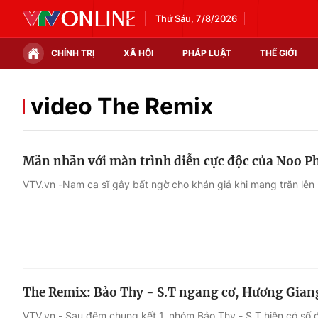
Thứ Sáu, 7/8/2026
CHÍNH TRỊ
XÃ HỘI
PHÁP LUẬT
THẾ GIỚI
Chính trị
Xã hội
video The Remix
Thế giới
Kinh tế
Mãn nhãn với màn trình diễn cực độc của Noo P
Tin tức
Tài chính
VTV.vn -Nam ca sĩ gây bất ngờ cho khán giả khi mang trăn lên 
Thế giới đó đây
Thị trường
Câu chuyện quốc tế
Góc doanh nghiệp
Dữ liệu và đời sống
The Remix: Bảo Thy - S.T ngang cơ, Hương Giang
VTV.vn - Sau đêm chung kết 1, nhóm Bảo Thy - S.T hiện có số