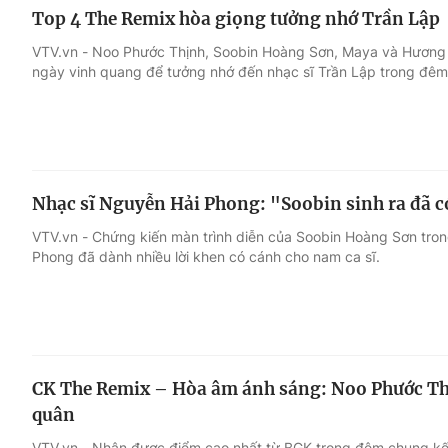
Top 4 The Remix hòa giọng tưởng nhớ Trần Lập
VTV.vn - Noo Phước Thịnh, Soobin Hoàng Sơn, Maya và Hương
ngày vinh quang để tưởng nhớ đến nhạc sĩ Trần Lập trong đêm
Nhạc sĩ Nguyễn Hải Phong: "Soobin sinh ra đã có
VTV.vn - Chứng kiến màn trình diễn của Soobin Hoàng Sơn tro
Phong đã dành nhiều lời khen có cánh cho nam ca sĩ.
CK The Remix – Hòa âm ánh sáng: Noo Phước Thị
quân
VTV.vn - Nhận được điểm cao nhất từ BGK trong đêm chung k