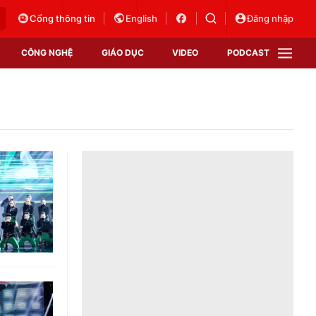
Cổng thông tin
English
Đăng nhập
CÔNG NGHỆ
GIÁO DỤC
VIDEO
PODCAST
VTV Money
VTV Thể thao
VTV Sức khoẻ
Bất động sản
Thị trường 24h
Tấm lòng Việt
Vươn mình bằng AI
VTV4
VTV8
VTV9
Lịch phát sóng
Giao lưu trực tuyến
Sự kiện