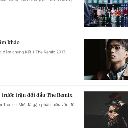
Góc ảnh
Giáo dục
Công nghệ
Tuyển sinh
Hitech Công ng
iám khảo
Học trực tuyến
Sản phẩm
ng đêm chung kết 1 The Remix 2017.
g
Thị trường
Tư vấn
 trước trận đối đầu The Remix
m Tronie - MiA đã gặp phải nhiều vấn đề