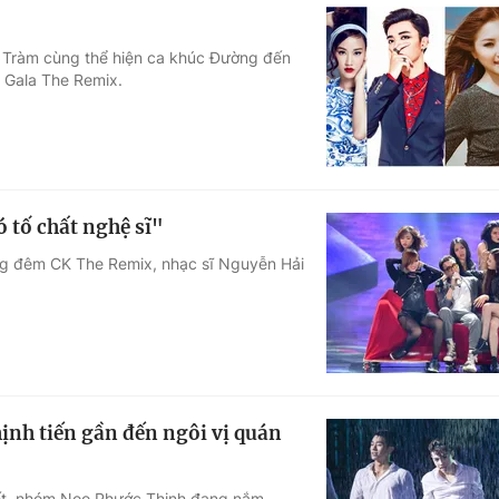
 Tràm cùng thể hiện ca khúc Đường đến
 Gala The Remix.
 tố chất nghệ sĩ"
ng đêm CK The Remix, nhạc sĩ Nguyễn Hải
nh tiến gần đến ngôi vị quán
ết, nhóm Noo Phước Thịnh đang nắm