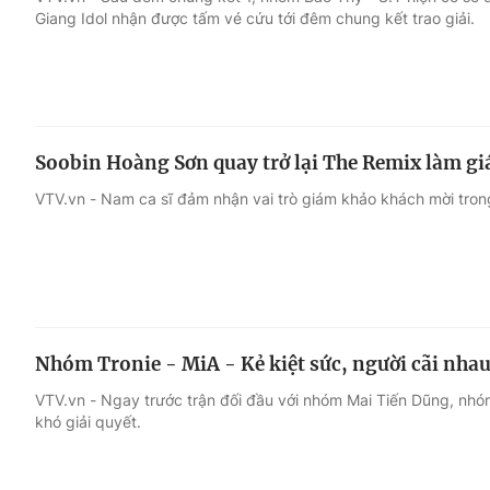
Giang Idol nhận được tấm vé cứu tới đêm chung kết trao giải.
Giải trí
Đời sống
Điện ảnh
Du lịch
Soobin Hoàng Sơn quay trở lại The Remix làm g
Âm nhạc
Làm đẹp
VTV.vn - Nam ca sĩ đảm nhận vai trò giám khảo khách mời tro
Sao
Chất lượng cuộc sốn
Nhóm Tronie - MiA - Kẻ kiệt sức, người cãi nhau
VTV.vn - Ngay trước trận đối đầu với nhóm Mai Tiến Dũng, nhó
khó giải quyết.