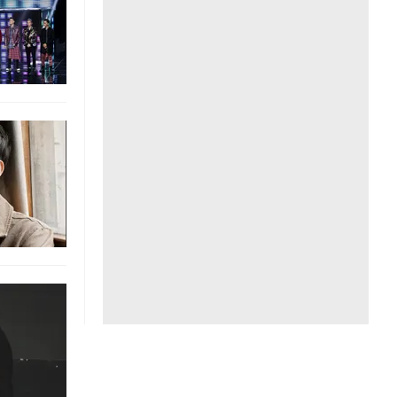
Liên hệ toà soạn
hệ tương lai