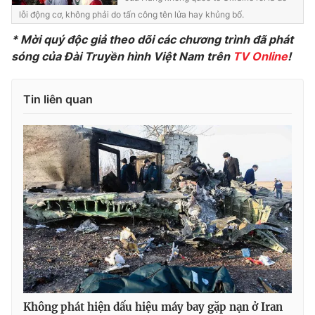
Ðiện thoại Thời báo VTV:
024.66 897 897
lỗi động cơ, không phải do tấn công tên lửa hay khủng bố.
Email:
toasoan@vtv.vn
*
Mời quý độc giả theo dõi các chương trình đã phát
Liên hệ quảng cáo:
024-7300.7108
sóng của Đài Truyền hình Việt Nam trên
TV Online
!
Tin liên quan
® Cấm sao chép dưới mọi hình thức nếu không có sự chấp
thuận bằng văn bản. Ghi rõ nguồn VTV.vn khi phát hành lại
thông tin từ website này.
Không phát hiện dấu hiệu máy bay gặp nạn ở Iran