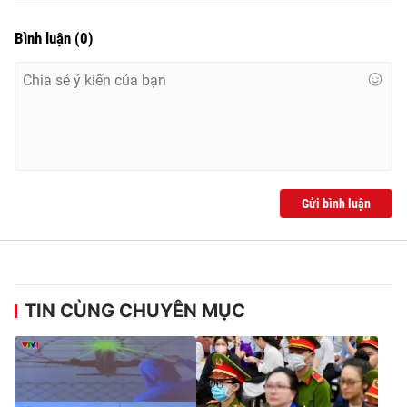
Bình luận
(
0
)
Gửi bình luận
TIN CÙNG CHUYÊN MỤC