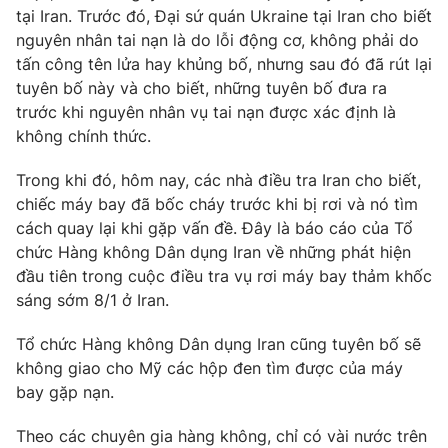
tại Iran. Trước đó, Đại sứ quán Ukraine tại Iran cho biết
Photo
Infographic
nguyên nhân tai nạn là do lỗi động cơ, không phải do
tấn công tên lửa hay khủng bố, nhưng sau đó đã rút lại
tuyên bố này và cho biết, những tuyên bố đưa ra
Video
Shorts video
trước khi nguyên nhân vụ tai nạn được xác định là
không chính thức.
VTV Money
VTV Thể thao
Trong khi đó, hôm nay, các nhà điều tra Iran cho biết,
chiếc máy bay đã bốc cháy trước khi bị rơi và nó tìm
VTV Sức khoẻ
Bất động sản
cách quay lại khi gặp vấn đề. Đây là báo cáo của Tổ
chức Hàng không Dân dụng Iran về những phát hiện
Thị trường 24h
Tấm lòng Việt
đầu tiên trong cuộc điều tra vụ rơi máy bay thảm khốc
sáng sớm 8/1 ở Iran.
VTV4
Vươn mình bằng AI
Tổ chức Hàng không Dân dụng Iran cũng tuyên bố sẽ
không giao cho Mỹ các hộp đen tìm được của máy
VTV9
VTV8
bay gặp nạn.
Theo các chuyên gia hàng không, chỉ có vài nước trên
Liên hệ tòa soạn
English