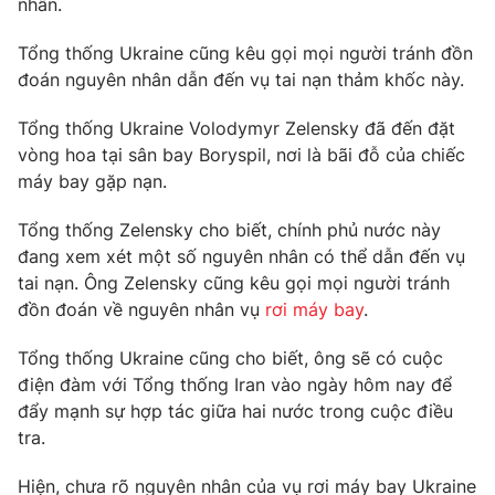
nhân.
Phim VTV
Giải trí
Hậu trường
Tổng thống Ukraine cũng kêu gọi mọi người tránh đồn
Điện ảnh
đoán nguyên nhân dẫn đến vụ tai nạn thảm khốc này.
Đời sống
Nhân vật
Âm nhạc
Tổng thống Ukraine Volodymyr Zelensky đã đến đặt
Du lịch
Khán giả
Giáo dục
vòng hoa tại sân bay Boryspil, nơi là bãi đỗ của chiếc
Sao
Làm đẹp
máy bay gặp nạn.
Giải sao mai
Tuyển sinh
Công nghệ
Chất lượng cuộc sống
Tổng thống Zelensky cho biết, chính phủ nước này
Học trực tuyến
đang xem xét một số nguyên nhân có thể dẫn đến vụ
Hitech Công nghệ tương lai
Giao lưu trực tuyến
tai nạn. Ông Zelensky cũng kêu gọi mọi người tránh
Sản phẩm
đồn đoán về nguyên nhân vụ
rơi máy bay
.
Lịch phát sóng
Thị trường
Tổng thống Ukraine cũng cho biết, ông sẽ có cuộc
điện đàm với Tổng thống Iran vào ngày hôm nay để
Tư vấn
đẩy mạnh sự hợp tác giữa hai nước trong cuộc điều
Chuyên mục khác
tra.
Emagazine
Podcast
Hiện, chưa rõ nguyên nhân của vụ rơi máy bay Ukraine