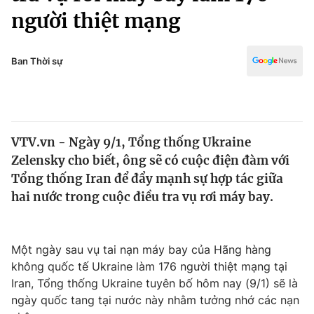
Chính trị
người thiệt mạng
Truyền hình
Văn hóa - Giải trí
Xã hội
Y tế
Ban Thời sự
Đời sống
Pháp luật
Công nghệ
Giáo dục
Y tế
VTV.vn - Ngày 9/1, Tổng thống Ukraine
Zelensky cho biết, ông sẽ có cuộc điện đàm với
Thế giới
Tổng thống Iran để đẩy mạnh sự hợp tác giữa
Tin tức
hai nước trong cuộc điều tra vụ rơi máy bay.
Kinh tế
Thế giới đó đây
Tài chính
Dữ liệu và đời sống
Một ngày sau vụ tai nạn máy bay của Hãng hàng
Câu chuyện quốc tế
Thị trường
không quốc tế Ukraine làm 176 người thiệt mạng tại
Iran, Tổng thống Ukraine tuyên bố hôm nay (9/1) sẽ là
Truyền hình
Góc doanh nghiệp
ngày quốc tang tại nước này nhằm tưởng nhớ các nạn