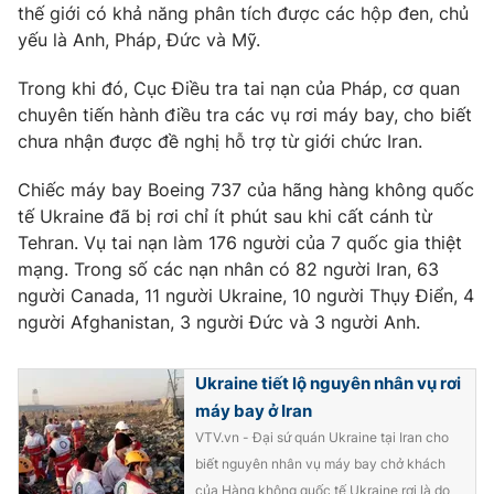
thế giới có khả năng phân tích được các hộp đen, chủ
yếu là Anh, Pháp, Đức và Mỹ.
Trong khi đó, Cục Điều tra tai nạn của Pháp, cơ quan
THỜI BÁO VTV
chuyên tiến hành điều tra các vụ rơi máy bay, cho biết
chưa nhận được đề nghị hỗ trợ từ giới chức Iran.
Chiếc máy bay Boeing 737 của hãng hàng không quốc
Theo dõi báo trên
tế Ukraine đã bị rơi chỉ ít phút sau khi cất cánh từ
Tehran. Vụ tai nạn làm 176 người của 7 quốc gia thiệt
mạng. Trong số các nạn nhân có 82 người Iran, 63
Cơ quan chủ quản:
Đài Truyền hình Việt Nam
người Canada, 11 người Ukraine, 10 người Thụy Điển, 4
Cơ quan báo chí:
Thời báo VTV
người Afghanistan, 3 người Đức và 3 người Anh.
Giấy phép hoạt động báo in và báo điện tử số 483/GP-BTTTT
cấp ngày 29/12/2023
Ukraine tiết lộ nguyên nhân vụ rơi
Tổng Biên tập:
Vũ Thanh Thủy
máy bay ở Iran
Phó Tổng Biên tập:
Nguyễn Thị Mỹ Hạnh, Phạm Quốc Thắng,
VTV.vn - Đại sứ quán Ukraine tại Iran cho
Nguyễn Trọng Ninh
biết nguyên nhân vụ máy bay chở khách
Tổng đài VTV:
024.38 355 931 - 024.38 355 932
của Hàng không quốc tế Ukraine rơi là do