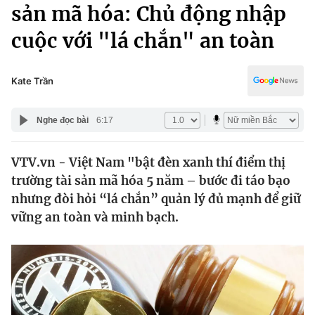
Chính trị
sản mã hóa: Chủ động nhập
Truyền hình
cuộc với "lá chắn" an toàn
Văn hóa - Giải trí
Xã hội
Y tế
Đời sống
Kate Trần
Pháp luật
Công nghệ
Giáo dục
Nghe đọc bài
6:17
Y tế
VTV.vn - Việt Nam "bật đèn xanh thí điểm thị
Thế giới
trường tài sản mã hóa 5 năm – bước đi táo bạo
Tin tức
nhưng đòi hỏi “lá chắn” quản lý đủ mạnh để giữ
Kinh tế
vững an toàn và minh bạch.
Thế giới đó đây
Tài chính
Dữ liệu và đời sống
Câu chuyện quốc tế
Thị trường
Truyền hình
Góc doanh nghiệp