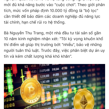
mới đủ khả năng bước vào "cuộc chơi". Theo giới phân
tích, mức vốn pháp định 10.000 tỷ đồng là "bộ lọc"
cần thiết để bảo đảm các doanh nghiệp đủ năng lực
tài chính, hạn chế rủi ro hệ thống.
THỜI BÁO VTV
Bà Nguyễn Thu Trang, một nhà đầu tư tài sản số gần
Theo dõi báo trên
10 năm kinh nghiệm nhận xét: "Tôi kỳ vọng khuôn khổ
thí điểm sẽ giúp thị trường bớt "nhiễu", bảo vệ những
người tuân thủ luật. Trước đây, việc phân biệt dự án uy
Cơ quan chủ quản:
Đài Truyền hình Việt Nam
tín và kém chất lượng khá khó khăn".
Cơ quan báo chí:
Thời báo VTV
Giấy phép hoạt động báo in và báo điện tử số 483/GP-BTTTT
cấp ngày 29/12/2023
Tổng Biên tập:
Vũ Thanh Thủy
Phó Tổng Biên tập:
Nguyễn Thị Mỹ Hạnh, Phạm Quốc Thắng,
Nguyễn Trọng Ninh
Tổng đài VTV:
024.38 355 931 - 024.38 355 932
Ðiện thoại Thời báo VTV:
024.66 897 897