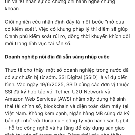
tin và 10 nhân sự có chứng chỉ hành nghề chứng
khoán.
Giới nghiên cứu nhận định đây là một bước "mở cửa
có kiểm soát". Việc có khung pháp lý thí điểm sẽ giúp
Chính phủ kiểm soát rủi ro, đồng thời khuyến khích đổi
mới trong lĩnh vực tài sản số.
Doanh nghiệp nội địa đã sẵn sàng nhập cuộc
Thực tế cho thấy, một số doanh nghiệp trong nước đã
có sự chuẩn bị từ sớm. SSI Digital (SSID) là ví dụ điển
hình. Vào ngày 19/6/2025, SSID cùng các đơn vị thuộc
SSI đã ký hợp tác với Tether, U2U Network và
Amazon Web Services (AWS) nhằm xây dựng hệ sinh
thái tài chính số, blockchain và điện toán đám mây tại
Việt Nam. Không kém cạnh, Ngân hàng MB cũng đã ký
bản ghi nhớ với Dunamu – công ty vận hành sàn Upbit
– hỗ trợ công nghệ và hạ tầng để xây dựng sàn giao
dịch tài sản số trong nước. Động thái này cho thấy