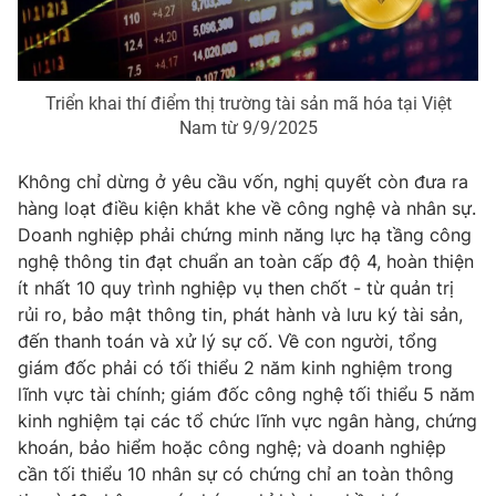
Email:
toasoan@vtv.vn
Liên hệ quảng cáo:
024-7300.7108
Triển khai thí điểm thị trường tài sản mã hóa tại Việt
Nam từ 9/9/2025
Không chỉ dừng ở yêu cầu vốn, nghị quyết còn đưa ra
hàng loạt điều kiện khắt khe về công nghệ và nhân sự.
Doanh nghiệp phải chứng minh năng lực hạ tầng công
nghệ thông tin đạt chuẩn an toàn cấp độ 4, hoàn thiện
ít nhất 10 quy trình nghiệp vụ then chốt - từ quản trị
rủi ro, bảo mật thông tin, phát hành và lưu ký tài sản,
đến thanh toán và xử lý sự cố. Về con người, tổng
® Cấm sao chép dưới mọi hình thức nếu không có sự chấp
giám đốc phải có tối thiểu 2 năm kinh nghiệm trong
thuận bằng văn bản. Ghi rõ nguồn VTV.vn khi phát hành lại
thông tin từ website này.
lĩnh vực tài chính; giám đốc công nghệ tối thiểu 5 năm
kinh nghiệm tại các tổ chức lĩnh vực ngân hàng, chứng
khoán, bảo hiểm hoặc công nghệ; và doanh nghiệp
cần tối thiểu 10 nhân sự có chứng chỉ an toàn thông