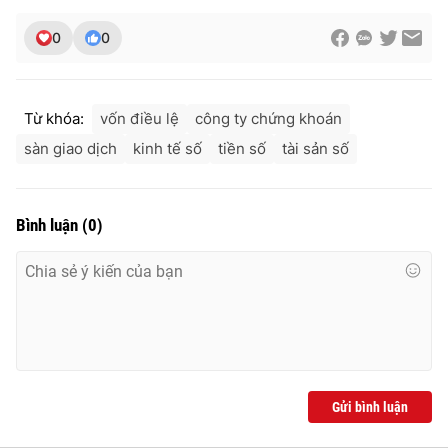
0
0
Từ khóa:
vốn điều lệ
công ty chứng khoán
sàn giao dịch
kinh tế số
tiền số
tài sản số
Bình luận
(
0
)
Gửi bình luận