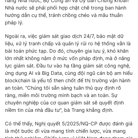
hàng Nhà nước, Bộ Công an và Ủy ban Chứng khoán
Nhà nước sẽ phải phối hợp chặt chẽ trong ban hành
hướng dẫn cụ thể, tránh chồng chéo và mâu thuẫn
pháp lý.
Ngoài ra, việc giám sát giao dịch 24/7, bảo mật dữ
liệu, xử lý tranh chấp và quản lý rủi ro hệ thống vẫn là
bài toán phức tạp. Do đó, chuyên gia lưu ý, khó khăn
lớn nhất không nằm ở mức vốn pháp định, mà ở năng
lực giám sát. Đầu tư vào hạ tầng giám sát công nghệ,
ứng dụng AI và Big Data, cùng đội ngũ cán bộ am hiểu
blockchain là yếu tố then chốt để thị trường vận hành
an toàn. "Chúng tôi sẵn sàng tuân thủ quy định rõ
ràng, miễn môi trường minh bạch và an toàn. Sự
chuyên nghiệp của cơ quan giám sát sẽ quyết định
niềm tin của nhà đầu tư", bà Trang khẳng định.
Có thể thấy, Nghị quyết 5/2025/NQ-CP được đánh giá
là một bước đi vừa mang tính chiến lược, vừa mang