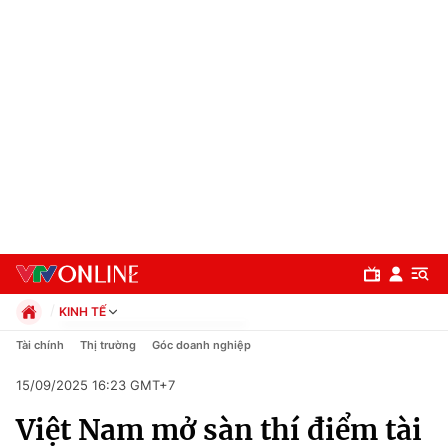
KINH TẾ
Chính trị
Tài chính
Thị trường
Góc doanh nghiệp
Xã hội
15/09/2025 16:23 GMT+7
Pháp luật
Chuyên mục
Kinh tế
Việt Nam mở sàn thí điểm tài
Thể thao