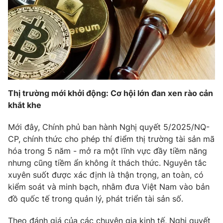
Phim VTV
Giải trí
Hậu trường
Điện ảnh
Đời sống
Nhân vật
Âm nhạc
Du lịch
Khán giả
Giáo dục
Sao
Làm đẹp
Giải sao mai
Tuyển sinh
Thị trường mới khởi động: Cơ hội lớn đan xen rào cản
Công nghệ
Chất lượng cuộc sống
khắt khe
Học trực tuyến
Hitech Công nghệ tương lai
Giao lưu trực tuyến
Mới đây, Chính phủ ban hành Nghị quyết 5/2025/NQ-
Sản phẩm
CP, chính thức cho phép thí điểm thị trường tài sản mã
hóa trong 5 năm - mở ra một lĩnh vực đầy tiềm năng
Lịch phát sóng
Thị trường
nhưng cũng tiềm ẩn không ít thách thức. Nguyên tắc
xuyên suốt được xác định là thận trọng, an toàn, có
Tư vấn
kiểm soát và minh bạch, nhằm đưa Việt Nam vào bản
Chuyên mục khác
đồ quốc tế trong quản lý, phát triển tài sản số.
Emagazine
Podcast
Theo đánh giá của các chuyên gia kinh tế, Nghị quyết