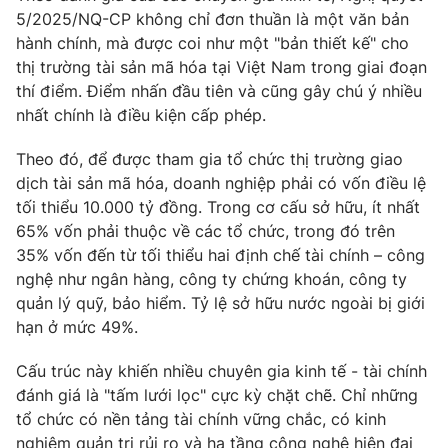
5/2025/NQ-CP không chỉ đơn thuần là một văn bản
Photo
Infographic
hành chính, mà được coi như một "bản thiết kế" cho
thị trường tài sản mã hóa tại Việt Nam trong giai đoạn
Video
Shorts video
thí điểm. Điểm nhấn đầu tiên và cũng gây chú ý nhiều
nhất chính là điều kiện cấp phép.
VTV Money
VTV Thể thao
Theo đó, để được tham gia tổ chức thị trường giao
dịch tài sản mã hóa, doanh nghiệp phải có vốn điều lệ
VTV Sức khoẻ
Bất động sản
tối thiểu 10.000 tỷ đồng. Trong cơ cấu sở hữu, ít nhất
65% vốn phải thuộc về các tổ chức, trong đó trên
35% vốn đến từ tối thiểu hai định chế tài chính – công
Thị trường 24h
Tấm lòng Việt
nghệ như ngân hàng, công ty chứng khoán, công ty
quản lý quỹ, bảo hiểm. Tỷ lệ sở hữu nước ngoài bị giới
VTV4
Vươn mình bằng AI
hạn ở mức 49%.
Cấu trúc này khiến nhiều chuyên gia kinh tế - tài chính
VTV9
VTV8
đánh giá là "tấm lưới lọc" cực kỳ chặt chẽ. Chỉ những
tổ chức có nền tảng tài chính vững chắc, có kinh
Liên hệ tòa soạn
English
nghiệm quản trị rủi ro và hạ tầng công nghệ hiện đại