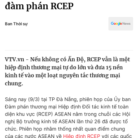
Chính trị
đàm phán RCEP
Truyền hình
Văn hóa - Giải trí
Xã hội
Y tế
Ban Thời sự
Đời sống
Pháp luật
Công nghệ
Giáo dục
Y tế
VTV.vn - Nếu không có Ấn Độ, RCEP vẫn là một
hiệp định thương mại tự do lớn và đưa 15 nền
Thế giới
kinh tế vào một loạt nguyên tắc thương mại
chung.
Tin tức
Kinh tế
Thế giới đó đây
Sáng nay (9/3) tại TP Đà Nẵng, phiên họp của Ủy ban
Tài chính
Đàm phán thương mại Hiệp định Đối tác kinh tế toàn
Dữ liệu và đời sống
Câu chuyện quốc tế
diện khu vực (RCEP) ASEAN nằm trong chuỗi các Hội
Thị trường
nghị Bộ trưởng kinh tế ASEAN lần thứ 26 đã được tổ
Truyền hình
Góc doanh nghiệp
chức. Phiên họp nhằm thống nhất quan điểm chung
của các nước ASEAN về
Hiệp định RCEP
với các quốc