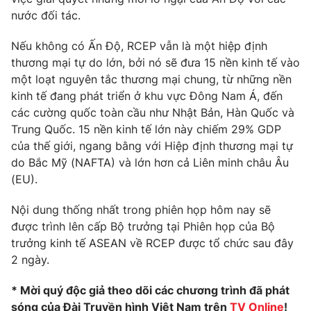
nước đối tác.
Photo
Infographic
Nếu không có Ấn Độ, RCEP vẫn là một hiệp định
Video
thương mại tự do lớn, bởi nó sẽ đưa 15 nền kinh tế vào
Shorts video
một loạt nguyên tắc thương mại chung, từ những nền
kinh tế đang phát triển ở khu vực Đông Nam Á, đến
VTV Money
VTV Thể thao
các cường quốc toàn cầu như Nhật Bản, Hàn Quốc và
Trung Quốc. 15 nền kinh tế lớn này chiếm 29% GDP
VTV Sức khoẻ
Bất động sản
của thế giới, ngang bằng với Hiệp định thương mại tự
do Bắc Mỹ (NAFTA) và lớn hơn cả Liên minh châu Âu
(EU).
Thị trường 24h
Tấm lòng Việt
Nội dung thống nhất trong phiên họp hôm nay sẽ
VTV4
Vươn mình bằng AI
được trình lên cấp Bộ trưởng tại Phiên họp của Bộ
trưởng kinh tế ASEAN về RCEP được tổ chức sau đây
2 ngày.
VTV9
VTV8
* Mời quý độc giả theo dõi các chương trình đã phát
Liên hệ tòa soạn
English
sóng của Đài Truyền hình Việt Nam trên
TV Online
!