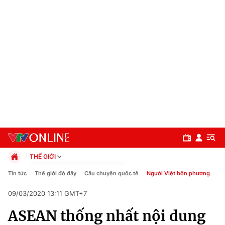
THẾ GIỚI
Chính trị
Tin tức
Thế giới đó đây
Câu chuyện quốc tế
Người Việt bốn phương
Xã hội
09/03/2020 13:11 GMT+7
Pháp luật
Chuyên mục
Kinh tế
ASEAN thống nhất nội dung
Thể thao