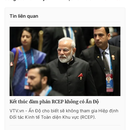
Tin liên quan
THỜI BÁO VTV
Theo dõi báo trên
Cơ quan chủ quản:
Đài Truyền hình Việt Nam
Cơ quan báo chí:
Thời báo VTV
Giấy phép hoạt động báo in và báo điện tử số 483/GP-BTTTT
cấp ngày 29/12/2023
Kết thúc đàm phán RCEP không có Ấn Độ
Tổng Biên tập:
Vũ Thanh Thủy
VTV.vn - Ấn Độ cho biết sẽ không tham gia Hiệp định
Phó Tổng Biên tập:
Nguyễn Thị Mỹ Hạnh, Phạm Quốc Thắng,
Đối tác Kinh tế Toàn diện Khu vực (RCEP).
Nguyễn Trọng Ninh
Tổng đài VTV:
024.38 355 931 - 024.38 355 932