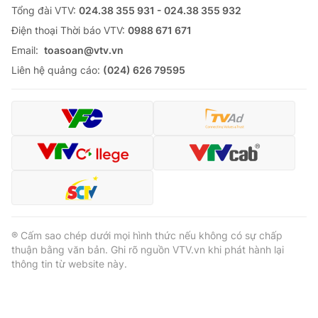
Tổng đài VTV:
024.38 355 931 - 024.38 355 932
Ðiện thoại Thời báo VTV:
0988 671 671
Email:
toasoan@vtv.vn
Liên hệ quảng cáo:
(024) 626 79595
® Cấm sao chép dưới mọi hình thức nếu không có sự chấp
thuận bằng văn bản. Ghi rõ nguồn VTV.vn khi phát hành lại
thông tin từ website này.