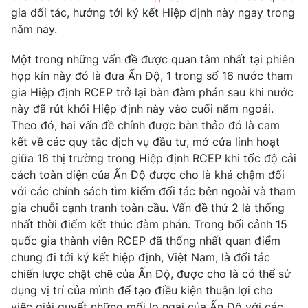
Phim VTV
gia đối tác, hướng tới ký kết Hiệp định này ngay trong
Giải trí
năm nay.
Hậu trường
Điện ảnh
Đời sống
Nhân vật
Một trong những vấn đề được quan tâm nhất tại phiên
Âm nhạc
họp kín này đó là đưa Ấn Độ, 1 trong số 16 nước tham
Du lịch
Khán giả
gia Hiệp định RCEP trở lại bàn đàm phán sau khi nước
Giáo dục
Sao
này đã rút khỏi Hiệp định này vào cuối năm ngoái.
Làm đẹp
Giải sao mai
Tuyển sinh
Theo đó, hai vấn đề chính được bàn thảo đó là cam
Công nghệ
Chất lượng cuộc sống
kết về các quy tắc dịch vụ đầu tư, mở cửa linh hoạt
Học trực tuyến
giữa 16 thị trường trong Hiệp định RCEP khi tốc độ cải
Hitech Công nghệ tương lai
Giao lưu trực tuyến
cách toàn diện của Ấn Độ được cho là khá chậm đối
Sản phẩm
với các chính sách tìm kiếm đối tác bên ngoài và tham
gia chuỗi cạnh tranh toàn cầu. Vấn đề thứ 2 là thống
Lịch phát sóng
Thị trường
nhất thời điểm kết thúc đàm phán. Trong bối cảnh 15
quốc gia thành viên RCEP đã thống nhất quan điểm
Tư vấn
chung đi tới ký kết hiệp định, Việt Nam, là đối tác
Chuyên mục khác
chiến lược chặt chẽ của Ấn Độ, được cho là có thể sử
Emagazine
dụng vị trí của mình để tạo điều kiện thuận lợi cho
Podcast
việc giải quyết những mối lo ngại của Ấn Độ với các