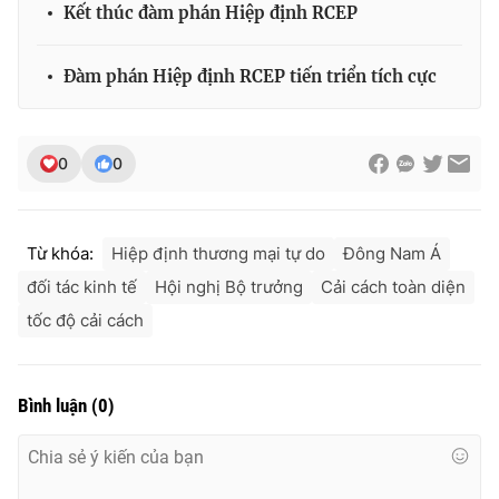
Kết thúc đàm phán Hiệp định RCEP
Ðiện thoại Thời báo VTV:
024.66 897 897
Email:
toasoan@vtv.vn
Liên hệ quảng cáo:
024-7300.7108
Đàm phán Hiệp định RCEP tiến triển tích cực
0
0
Từ khóa:
Hiệp định thương mại tự do
Đông Nam Á
đối tác kinh tế
Hội nghị Bộ trưởng
Cải cách toàn diện
tốc độ cải cách
® Cấm sao chép dưới mọi hình thức nếu không có sự chấp
Bình luận
(
0
)
thuận bằng văn bản. Ghi rõ nguồn VTV.vn khi phát hành lại
thông tin từ website này.